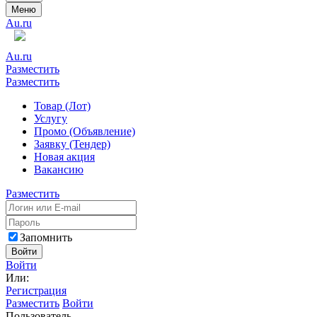
Меню
Au.ru
Au.ru
Разместить
Разместить
Товар (Лот)
Услугу
Промо (Объявление)
Заявку (Тендер)
Новая акция
Вакансию
Разместить
Запомнить
Войти
Войти
Или:
Регистрация
Разместить
Войти
Пользователь