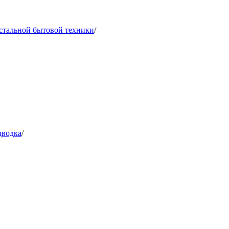
остальной бытовой техники
/
дводка
/