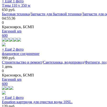
+ Ещё 1 фото
Тэны 110 v 350 w
650
руб.
Бытовая техника
/
Запчасти для бытовой техники
/
Запчасти для 
04:55:36
0
Красноярск, БСМП
Евгений srn
600
+ Ещё 2 фото
фланцевое соединение
999
руб.
Строительство и ремонт
/
Сантехника, водопровод
/
Фитинги, по
1 день
0
Красноярск, БСМП
Евгений srn
600
+ Ещё 1 фото
Equation картридж для очистки воды 10SL.
120
руб.