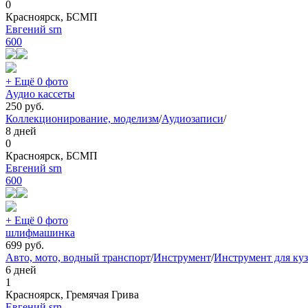
0
Красноярск, БСМП
Евгений srn
600
+ Ещё 0 фото
Аудио кассеты
250
руб.
Коллекционирование, моделизм
/
Аудиозаписи
/
8 дней
0
Красноярск, БСМП
Евгений srn
600
+ Ещё 0 фото
шлифмашинка
699
руб.
Авто, мото, водный транспорт
/
Инструмент
/
Инструмент для куз
6 дней
1
Красноярск, Гремячая Грива
Евгений srn