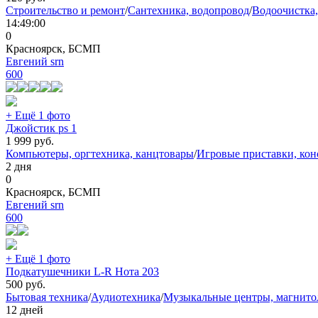
Строительство и ремонт
/
Сантехника, водопровод
/
Водоочистка,
14:49:00
0
Красноярск, БСМП
Евгений srn
600
+ Ещё 1 фото
Джойстик ps 1
1 999
руб.
Компьютеры, оргтехника, канцтовары
/
Игровые приставки, кон
2 дня
0
Красноярск, БСМП
Евгений srn
600
+ Ещё 1 фото
Подкатушечники L-R Нота 203
500
руб.
Бытовая техника
/
Аудиотехника
/
Музыкальные центры, магнит
12 дней