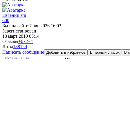
Евгений srn
600
Был на сайте:
7 авг 2026 16:03
Зарегистрирован:
13 март 2010 05:14
Отзывы
+672
−4
Лоты
188
159
Написать сообщение
Добавить в избранное
В чёрный список
В с
РЕКЛАМА • AU.RU