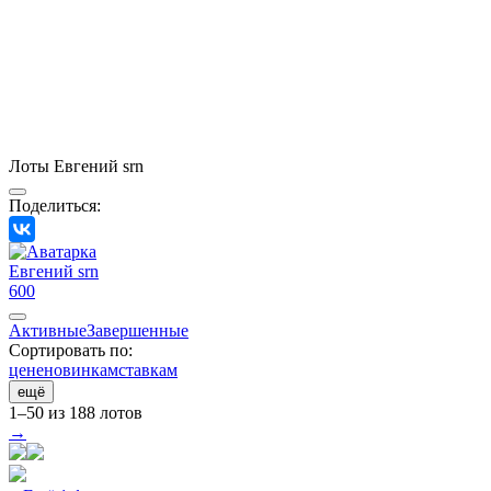
Лоты Евгений srn
Поделиться:
Евгений srn
600
Активные
Завершенные
Сортировать по:
цене
новинкам
ставкам
ещё
1–50 из 188 лотов
→