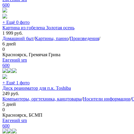
600
+ Ещё 0 фото
Картина из гобелена Золотая осень
1 999
руб.
Домашний быт
/
Картины, панно
/
Произведения
/
6 дней
0
Красноярск, Гремячая Грива
Евгений srn
600
+ Ещё 1 фото
Диск реаниматор для п.к. Toshiba
249
руб.
Компьютеры, оргтехника, канцтовары
/
Носители информации
/
5 дней
0
Красноярск, БСМП
Евгений srn
600