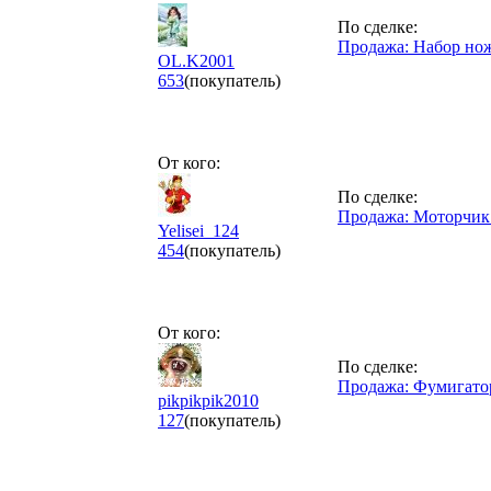
По сделке:
Продажа: Набор нож
OL.K2001
653
(покупатель)
От кого:
По сделке:
Продажа: Моторчик
Yelisei_124
454
(покупатель)
От кого:
По сделке:
Продажа: Фумигато
pikpikpik2010
127
(покупатель)