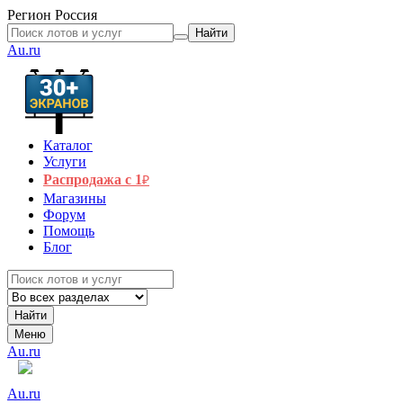
Регион
Россия
Найти
Au.ru
Каталог
Услуги
Распродажа с 1
₽
Магазины
Форум
Помощь
Блог
Найти
Меню
Au.ru
Au.ru