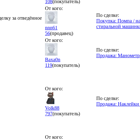
108
(покупатель)
От кого:
По сделке:
делку за отведённое
Покупка: Помпа / на
стиральной машинк
nnn61
56
(продавец)
От кого:
По сделке:
Продажа: Манометр 
Baxa0n
119
(покупатель)
От кого:
По сделке:
Продажа: Наклейки
Volk88
797
(покупатель)
От кого: