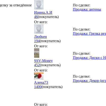
делку за отведённое
По сделке:
Продажа: антены
Ирина.А.И
46
(покупатель)
От кого:
По сделке:
Продажа: Грелка ре
Любхен
194
(покупатель)
От кого:
По сделке:
Продажа: Диски с 
SSV-Money
452
(покупатель)
От кого:
По сделке:
Продажа: Декор (иг
Алена73
1400
(покупатель)
От кого: