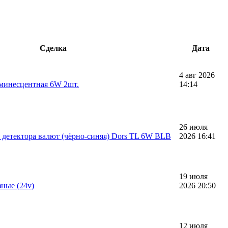
Сделка
Дата
4 авг 2026
минесцентная 6W 2шт.
14:14
26 июля
 детектора валют (чёрно-синяя) Dors TL 6W BLB
2026 16:41
19 июля
ные (24v)
2026 20:50
12 июля