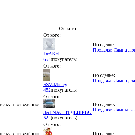
От кого
От кого:
По сделке:
Продажа: Лампа лю
DrAKoH
654
(покупатель)
От кого:
По сделке:
Продажа: Лампа для
SSV-Money
452
(покупатель)
От кого:
делку за отведённое
По сделке:
Продажа: Лампы раз
ЗАПЧАСТИ ДЕШЕВО
522
(покупатель)
От кого:
делку за отведённое
По сделке: