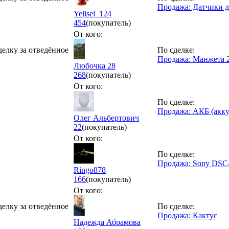
Продажа: Датчики д
Yelisei_124
454
(покупатель)
От кого:
делку за отведённое
По сделке:
Продажа: Манжета 2
Любочка 28
268
(покупатель)
От кого:
По сделке:
Продажа: АКБ (аккум
Олег Альбертович
22
(покупатель)
От кого:
По сделке:
Продажа: Sony DSC-
Ringo878
166
(покупатель)
От кого:
делку за отведённое
По сделке:
Продажа: Кактус
Надежда Абрамова