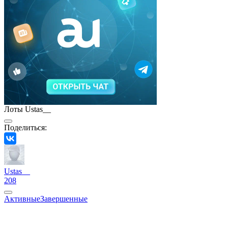
Лоты Ustas__
Поделиться:
Ustas__
208
Активные
Завершенные