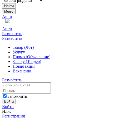
Найти
Меню
Au.ru
Au.ru
Разместить
Разместить
Товар (Лот)
Услугу
Промо (Объявление)
Заявку (Тендер)
Новая акция
Вакансию
Разместить
Запомнить
Войти
Войти
Или:
Регистрация