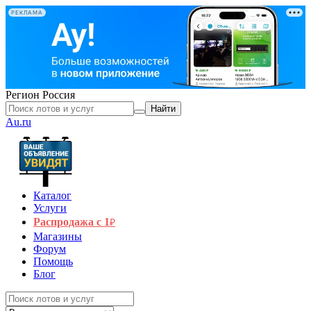
РЕКЛАМА
Регион
Россия
Найти
Au.ru
Каталог
Услуги
Распродажа с 1
₽
Магазины
Форум
Помощь
Блог