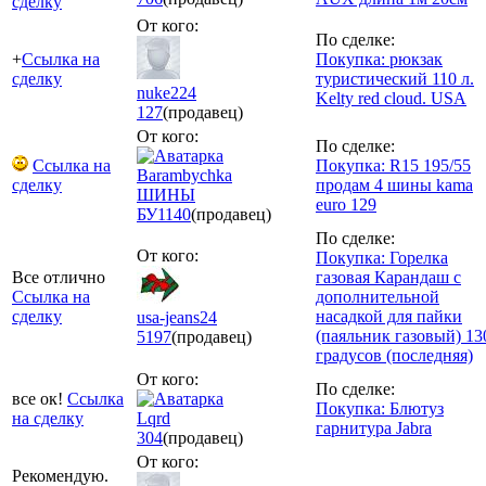
сделку
От кого:
По сделке:
+
Ссылка на
Покупка: рюкзак
сделку
туристический 110 л.
nuke224
Kelty red cloud. USA
127
(продавец)
От кого:
По сделке:
Ссылка на
Покупка: R15 195/55
Barambychka
сделку
продам 4 шины kama
ШИНЫ
euro 129
БУ
1140
(продавец)
По сделке:
От кого:
Покупка: Горелка
Все отлично
газовая Карандаш с
Ссылка на
дополнительной
сделку
насадкой для пайки
usa-jeans24
(паяльник газовый) 13
5197
(продавец)
градусов (последняя)
От кого:
По сделке:
все ок!
Ссылка
Покупка: Блютуз
на сделку
Lqrd
гарнитура Jabra
304
(продавец)
От кого:
Рекомендую.