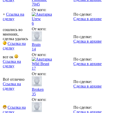
7045
От кого:
+
Ссылка на
По сделке:
сделку
Urew
Сделка в архиве
6
От кого:
сошлись во
мнениях,
По сделке:
сделка удалась
Сделка в архиве
Ссылка на
Brain
сделку
14
От кого:
все ок
По сделке:
Ссылка на
Wild Beast
Сделка в архиве
сделку
17
От кого:
Всё отлично
По сделке:
Ссылка на
Сделка в архиве
сделку
Broken
35
От кого:
Ссылка на
По сделке:
сделку
Сделка в архиве