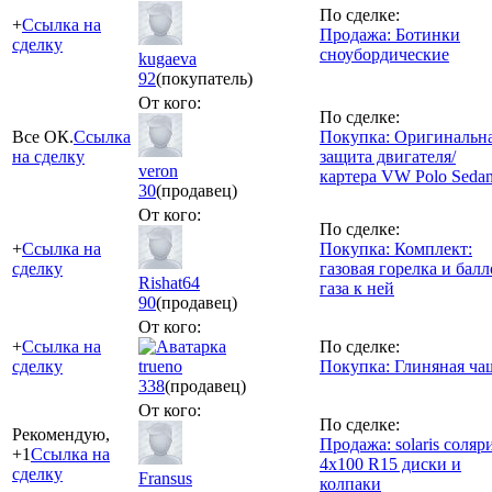
По сделке:
+
Ссылка на
Продажа: Ботинки
сделку
сноубордические
kugaeva
92
(покупатель)
От кого:
По сделке:
Все ОК.
Ссылка
Покупка: Оригинальн
на сделку
защита двигателя/
veron
картера VW Polo Seda
30
(продавец)
От кого:
По сделке:
+
Ссылка на
Покупка: Комплект:
сделку
газовая горелка и бал
Rishat64
газа к ней
90
(продавец)
От кого:
+
Ссылка на
По сделке:
сделку
trueno
Покупка: Глиняная ча
338
(продавец)
От кого:
По сделке:
Рекомендую,
Продажа: solaris cоляр
+1
Ссылка на
4х100 R15 диски и
сделку
Fransus
колпаки