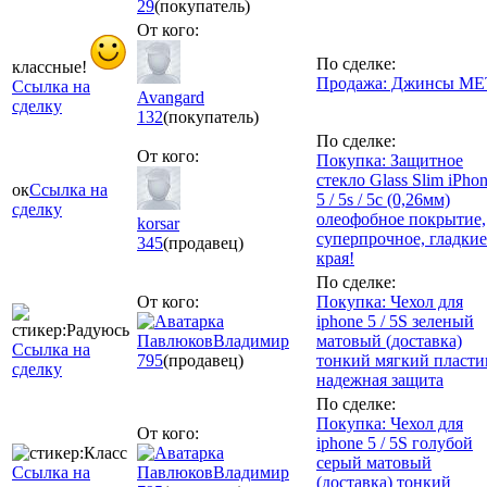
29
(покупатель)
От кого:
По сделке:
классные!
Продажа: Джинсы ME
Ссылка на
Avangard
сделку
132
(покупатель)
По сделке:
От кого:
Покупка: Защитное
стекло Glass Slim iPho
ок
Ссылка на
5 / 5s / 5c (0,26мм)
сделку
олеофобное покрытие,
korsar
суперпрочное, гладкие
345
(продавец)
края!
По сделке:
От кого:
Покупка: Чехол для
iphone 5 / 5S зеленый
ПавлюковВладимир
матовый (доставка)
Ссылка на
795
(продавец)
тонкий мягкий пласти
сделку
надежная защита
По сделке:
Покупка: Чехол для
От кого:
iphone 5 / 5S голубой
серый матовый
Ссылка на
ПавлюковВладимир
(доставка) тонкий