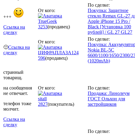
По сделке:
От кого:
Покупка: Защитное
стекло Remax GL-27 д
+++
TrueGeek
Apple iPhone 15 Pro /
3253
(продавец)
Black [Установка 100
Ссылка на
рублей] / GL 27 GL27
сделку
По сделке:
От кого:
Покупка: Аккумулято
🙂
Ссылка на
Nokia BL-5C
сделку
ЦИФРАПЛАЗА124
6600/1100/1650/2300/2
596
(продавец)
(1020mAh)
странный
товарищ.
на сообщения
От кого:
По сделке:
не отвечает.
Продажа: Линолеум
sitall
ГОСТ Ольхон для
телефон тоже
2827
(покупатель)
застройщиков
молчит.
Ссылка на
сделку
По сделке: