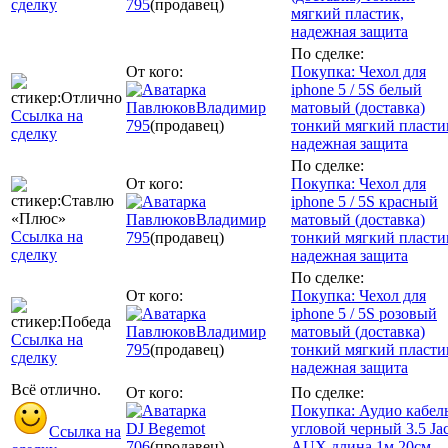
сделку
795
(продавец)
мягкий пластик,
надежная защита
По сделке:
От кого:
Покупка: Чехол для
iphone 5 / 5S белый
ПавлюковВладимир
матовый (доставка)
Ссылка на
795
(продавец)
тонкий мягкий пласти
сделку
надежная защита
По сделке:
От кого:
Покупка: Чехол для
iphone 5 / 5S красный
ПавлюковВладимир
матовый (доставка)
Ссылка на
795
(продавец)
тонкий мягкий пласти
сделку
надежная защита
По сделке:
От кого:
Покупка: Чехол для
iphone 5 / 5S розовый
ПавлюковВладимир
матовый (доставка)
Ссылка на
795
(продавец)
тонкий мягкий пласти
сделку
надежная защита
Всё отлично.
От кого:
По сделке:
Покупка: Аудио кабел
DJ Begemot
угловой черный 3.5 Ja
Ссылка на
706
(продавец)
AUX длина 1м 20см