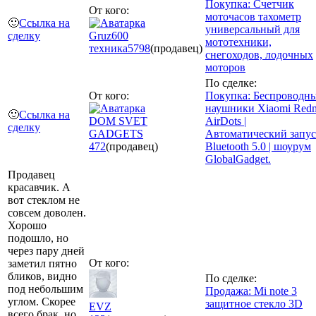
Покупка: Счетчик
От кого:
моточасов тахометр
🙂
Ссылка на
универсальный для
сделку
Gruz600
мототехники,
техника
5798
(продавец)
снегоходов, лодочных
моторов
По сделке:
От кого:
Покупка: Беспроводн
наушники Xiaomi Red
🙂
Ссылка на
DOM SVET
AirDots |
сделку
GADGETS
Автоматический запус
472
(продавец)
Bluetooth 5.0 | шоурум
GlobalGadget.
Продавец
красавчик. А
вот стеклом не
совсем доволен.
Хорошо
подошло, но
через пару дней
От кого:
заметил пятно
бликов, видно
По сделке:
под небольшим
Продажа: Mi note 3
углом. Скорее
защитное стекло 3D
EVZ
всего брак, но