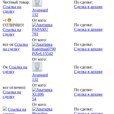
Честный товар.
По сделке:
Ссылка на
Сделка в архиве
Avangard
сделку
132
От кого:
+!
По сделке:
ОТЛИЧНО!
PAPARU
Сделка в архиве
Ссылка на
793
сделку
От кого:
все ок
Ссылка
По сделке:
на сделку
Katerinaa0790
Сделка в архиве
PiXeL
15542
От кого:
Ок
Ссылка на
По сделке:
сделку
Сделка в архиве
Avangard
132
От кого:
все отлично)
По сделке:
Ссылка на
XL696
Сделка в архиве
сделку
54
От кого:
По сделке:
Ссылка на
Photoline
Сделка в архиве
сделку