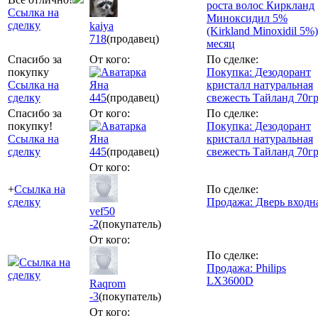
роста волос Киркланд
Ссылка на
Миноксидил 5%
сделку
kaiya
(Kirkland Minoxidil 5%)
718
(продавец)
месяц
Спасибо за
От кого:
По сделке:
покупку
Покупка: Дезодорант
Ссылка на
Яна
кристалл натуральная
сделку
445
(продавец)
свежесть Тайланд 70гр
Спасибо за
От кого:
По сделке:
покупку!
Покупка: Дезодорант
Ссылка на
Яна
кристалл натуральная
сделку
445
(продавец)
свежесть Тайланд 70гр
От кого:
+
Ссылка на
По сделке:
сделку
Продажа: Дверь входн
vef50
-2
(покупатель)
От кого:
По сделке:
Ссылка на
Продажа: Philips
сделку
LX3600D
Raqrom
-3
(покупатель)
От кого: