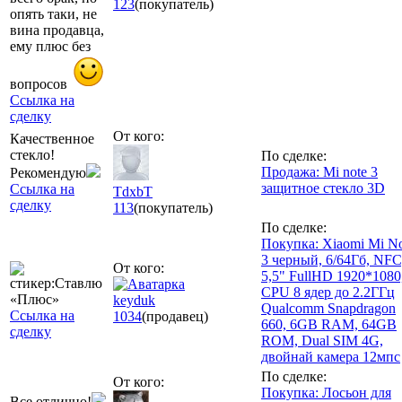
123
(покупатель)
опять таки, не
вина продавца,
ему плюс без
вопросов
Ссылка на
сделку
От кого:
Качественное
стекло!
По сделке:
Продажа: Mi note 3
Рекомендую
защитное стекло 3D
Ссылка на
TdxbT
сделку
113
(покупатель)
По сделке:
Покупка: Xiaomi Mi N
3 черный, 6/64Гб, NFC
От кого:
5,5" FullHD 1920*1080
CPU 8 ядер до 2.2ГГц
keyduk
Qualcomm Snapdragon
Ссылка на
1034
(продавец)
660, 6GB RAM, 64GB
сделку
ROM, Dual SIM 4G,
двойнай камера 12мпс
По сделке:
От кого:
Покупка: Лосьон для
Все отлично!