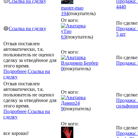
😐
Ссылка на сделку
Продажа: I
4440
master-mao
194
(покупатель)
От кого:
По сделке
😄
Ссылка на сделку
Продажа:
yTpo
5 шт
63
(покупатель)
Отзыв поставлен
автоматически, т.к.
От кого:
пользователь не оценил
По сделке
сделку за отведённое для
Владимир Бербер
Продажа:
этого время.
0
(покупатель)
Подробнее
.
Ссылка на
сделку
Отзыв поставлен
автоматически, т.к.
От кого:
пользователь не оценил
По сделке
сделку за отведённое для
Продажа: 
Дамир24
этого время.
сильфонн
9
(покупатель)
Подробнее
.
Ссылка на
сделку
От кого:
По сделке
все хорошо!
Продажа: 