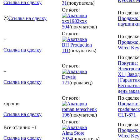
Kyocera 
Ссылка на сделку
31
(покупатель)
От кого:
По сделке
🙂
Ссылка на сделку
Продажа:
xxx1982xxx
наушники 
504
(покупатель)
От кого:
По сделке
+
Продажа:
BH Production
Wired Key
Ссылка на сделку
111
(покупатель)
По сделке
Покупка:
От кого:
Электрос
+
X1 | Завод
Devais
| Гарантия 
Ссылка на сделку
121
(продавец)
Бесплатна
день заказ
От кого:
По сделке
хорошо
Продажа:
roman-tereschenk
графиче
Ссылка на сделку
196
(покупатель)
CLT-671
От кого:
По сделке
Все отлично +1
Продажа:
Alma Store
Wired Key
Ссылка на сделку
2024
(покупатель)