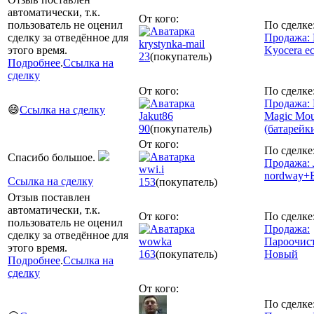
автоматически, т.к.
От кого:
пользователь не оценил
По сделке
сделку за отведённое для
Продажа:
krystynka-mail
этого время.
Kyocera e
23
(покупатель)
Подробнее
.
Ссылка на
сделку
От кого:
По сделке
Продажа:
😄
Ссылка на сделку
Jakut86
Magic Mou
90
(покупатель)
(батарейк
От кого:
По сделке
Спасибо большое.
Продажа:
wwi.i
nordway+
Ссылка на сделку
153
(покупатель)
Отзыв поставлен
автоматически, т.к.
От кого:
По сделке
пользователь не оценил
Продажа:
сделку за отведённое для
wowka
Пароочист
этого время.
163
(покупатель)
Новый
Подробнее
.
Ссылка на
сделку
От кого:
По сделке