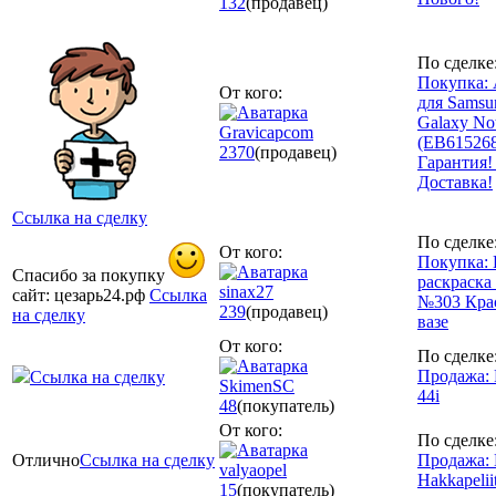
132
(продавец)
По сделке
Покупка:
От кого:
для Samsu
Galaxy No
Gravicapcom
(EB61526
2370
(продавец)
Гарантия!
Доставка!
Ссылка на сделку
По сделке
От кого:
Покупка: 
Спасибо за покупку
раскраска
sinax27
сайт: цезарь24.рф
Ссылка
№303 Кра
239
(продавец)
на сделку
вазе
От кого:
По сделке
Продажа: 
Ссылка на сделку
SkimenSC
44i
48
(покупатель)
От кого:
По сделке
Отлично
Ссылка на сделку
Продажа: 
valyaopel
Hakkapeliit
15
(покупатель)