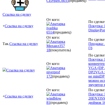
СЕРВИС
6035
(продавец)
Ссылка на сделку
От кого:
По сделке
+
Ссылка на сделку
Покупка:
ivashka
DisplayPo
6514
(продавец)
От кого:
По сделке
Так.
Ссылка на сделку
Продажа: 
Михаил357
Гб
18
(покупатель)
По сделке
Покупка:
От кого:
конвертер 
VGA (DP -
Ссылка на сделку
niverprof
DP2VGA э
172
(продавец)
не miniDP 
можно исп
эмулятор 
От кого:
По сделке
Покупка:
+
Ссылка на сделку
windblow
20EN33SS
81
(продавец)
дюймов 1