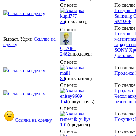
От кого:
По сделке
Покупка:
Ссылка на сделку
kupil777
Samsung G
36
(продавец)
SM920F
По сделке
От кого:
Покупка: 
Бывает. Удачи.
Ссылка на
магнитная
сделку
зарядка п
Q_Alter
SONY Xper
2482
(продавец)
Доставка
От кого:
По сделке
Ссылка на сделку
mail1
Продажа: 
89
(покупатель)
От кого:
По сделке
Продажа: 
Ссылка на сделку
enisey9609
Чехол акк
154
(покупатель)
чехол нов
От кого:
По сделке
remesnik-yuliya
Покупка: 
Ссылка на сделку
101
(продавец)
От кого:
По сделке