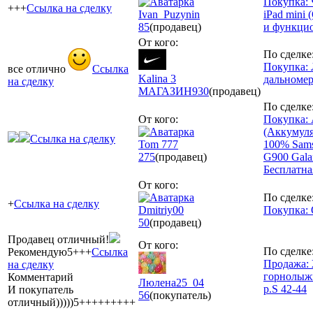
Покупка: 
+++
Ссылка на сделку
Ivan_Puzynin
iPad mini
85
(продавец)
и функци
От кого:
По сделке
Покупка:
все отлично
Ссылка
Kalina 3
дальномер
на сделку
МАГАЗИН
930
(продавец)
По сделке
От кого:
Покупка:
(Аккумул
Ссылка на сделку
Tom 777
100% Sams
275
(продавец)
G900 Gala
Бесплатна
От кого:
По сделке
+
Ссылка на сделку
Dmitriy00
Покупка: 
50
(продавец)
Продавец отличный!
От кого:
По сделке
Рекомендую5+++
Ссылка
Продажа:
на сделку
горнолыж
Комментарий
Люлена25_04
р.S 42-44
И покупатель
56
(покупатель)
отличный)))))5+++++++++