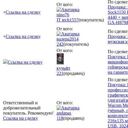
По сделке
От кого:
Продажа:
+
Ссылка на сделку
Sock1150 I
nino76
4440 + ма
IT tech
1557
(покупатель)
GA-H87M
От кого:
По сделке
+
Ссылка на сделку
Продажа: 
валера2014
мужская к
242
(покупатель)
От кого:
По сделке
Покупка:
микрофон
Ссылка на сделку
геймерска
кучьфт
на гарант
221
(продавец)
По сделке
Покупка
професси
графичес
(дигитайз
Ответственный и
От кого:
Wacom Me
доброжелательный
(чёрный, 
покупатель. Рекомендую!
andanas
комплекте,
Ссылка на сделку
118
(продавец)
216x135 мм
USB, 1024