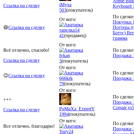
Apple Blue
iMyxa
Ссылка на сделку
Keyboard 
503
(покупатель)
По сделке
От кого:
Покупка:
😄
Ссылка на сделку
Поттера (
тарелка14
Боттс) Bert
41
(продавец)
грамма
От кого:
Всё отлично, спасибо!
По сделке
Ivkan
Продажа: 
Ссылка на сделку
3
(покупатель)
От кого:
По сделке
😉
Ссылка на сделку
666krk
Продажа: 
79
(покупатель)
От кого:
По сделке
+++
Продажа: 
Corsair vs
PoMaXa_ExpertY
Ссылка на сделку
1994
(покупатель)
От кого:
По сделке
Все отлично, благодарю!
Продажа:
Yury24