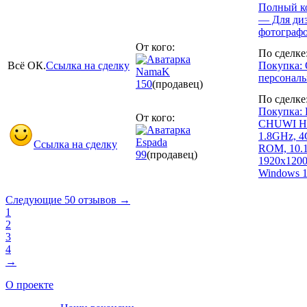
Полный ко
— Для диз
фотографо
От кого:
По сделке
Всё ОК.
Ссылка на сделку
Покупка: 
NamaK
персонал
150
(продавец)
По сделке
Покупка:
От кого:
CHUWI HI1
1.8GHz, 
Espada
Ссылка на сделку
ROM, 10.1
99
(продавец)
1920x120
Windows 
Следующие 50 отзывов →
1
2
3
4
→
О проекте