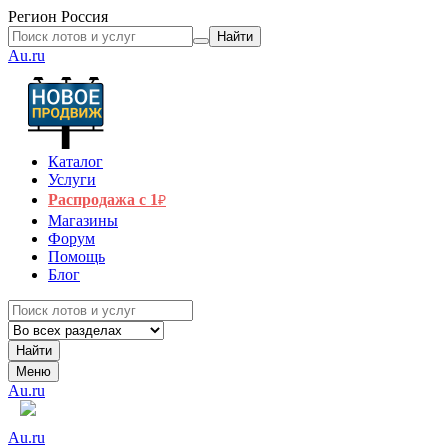
Регион
Россия
Найти
Au.ru
Каталог
Услуги
Распродажа с 1
₽
Магазины
Форум
Помощь
Блог
Найти
Меню
Au.ru
Au.ru