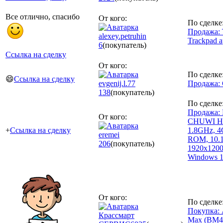
Все отлично, спасибо
От кого:
По сделке
Продажа: 
alexey.petruhin
Trackpad a
6
(покупатель)
Ссылка на сделку
От кого:
По сделке
😄
Ссылка на сделку
evgenij.l.77
Продажа: 
138
(покупатель)
По сделке
Продажа:
От кого:
CHUWI HI1
+
Ссылка на сделку
1.8GHz, 
eremei
ROM, 10.1
206
(покупатель)
1920x120
Windows 
От кого:
По сделке
Покупка: 
Крассмарт
Max (BM4