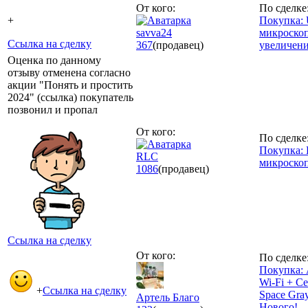
От кого:
По сделке
+
Покупка:
savva24
микроскоп
Ссылка на сделку
367
(продавец)
увеличени
Оценка по данному
отзыву отменена согласно
акции "Понять и простить
2024" (ссылка) покупатель
позвонил и пропал
От кого:
По сделке
Покупка:
RLC
микроскоп
1086
(продавец)
Ссылка на сделку
От кого:
По сделке
Покупка: 
Wi-Fi + Ce
+
Ссылка на сделку
Space Gra
Артель Благо
Нового!