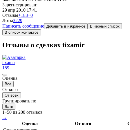
Зарегистрирован:
29 апр 2010 17:41
Отзывы
+183
−0
Лоты
32
29
Написать сообщение
Добавить в избранное
В чёрный список
В список контактов
Отзывы о сделках tixamir
tixamir
159
Оценка
Все
От кого
От всех
Группировать по
Дате
1–50 из 200 отзывов
→
Оценка
От кого
С
Отзыв поставлен