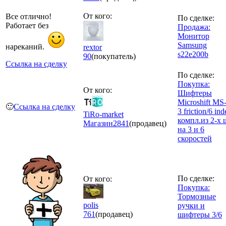
От кого:
Все отлично!
По сделке:
Работает без
Продажа:
Монитор
Samsung
нареканий.
rextor
s22e200b
90
(покупатель)
Ссылка на сделку
По сделке:
Покупка:
От кого:
Шифтеры
Microshift MS
🙂
Ссылка на сделку
3 friction/6 in
TiRo-market
компл.из 2-х 
Магазин
2841
(продавец)
на 3 и 6
скоростей
По сделке:
От кого:
Покупка:
Тормозные
polis
ручки и
761
(продавец)
шифтеры 3/6