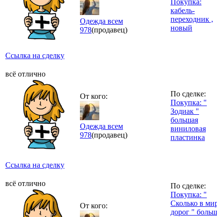
Покупка:
кабель-
переходник ,
Одежда всем
новый
978
(продавец)
Ссылка на сделку
всё отлично
По сделке:
От кого:
Покупка: "
Зодиак "
большая
Одежда всем
виниловая
978
(продавец)
пластинка
Ссылка на сделку
всё отлично
По сделке:
Покупка: "
Сколько в ми
От кого:
дорог " боль