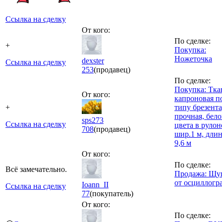
Ссылка на сделку
От кого:
По сделке:
+
Покупка:
Ножеточка
dexster
Ссылка на сделку
253
(продавец)
По сделке:
Покупка: Тка
От кого:
капроновая п
+
типу брезента
прочная, бело
sps273
Ссылка на сделку
цвета в рулон
708
(продавец)
шир.1 м, дли
9,6 м
От кого:
По сделке:
Всё замечательно.
Продажа: Щу
от осциллогр
Ioann_II
Ссылка на сделку
77
(покупатель)
От кого:
По сделке: