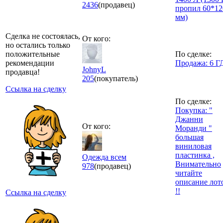
2436
(продавец)
пропил 60*12
мм)
Сделка не состоялась,
От кого:
но остались только
положительные
По сделке:
рекомендации
Продажа: 6 Г
JohnyL
продавца!
205
(покупатель)
Ссылка на сделку
По сделке:
Покупка: "
Джанни
От кого:
Моранди "
большая
виниловая
пластинка ,
Одежда всем
Внимательно
978
(продавец)
читайте
описание лот
!!
Ссылка на сделку