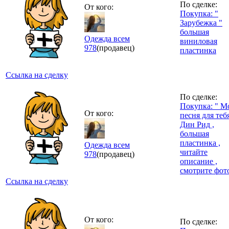
По сделке:
От кого:
Покупка: "
Зарубежка "
большая
Одежда всем
виниловая
978
(продавец)
пластинка
Ссылка на сделку
По сделке:
Покупка: " М
От кого:
песня для теб
Дин Рид ,
большая
пластинка ,
Одежда всем
читайте
978
(продавец)
описание ,
смотрите фот
Ссылка на сделку
От кого:
По сделке: