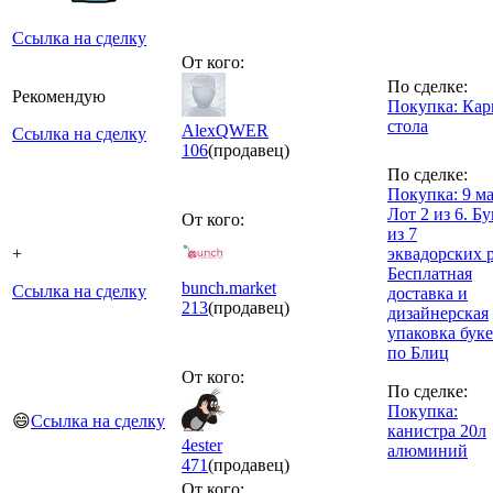
Ссылка на сделку
От кого:
По сделке:
Рекомендую
Покупка: Кар
стола
AlexQWER
Ссылка на сделку
106
(продавец)
По сделке:
Покупка: 9 ма
Лот 2 из 6. Бу
От кого:
из 7
+
эквадорских р
Бесплатная
bunch.market
Ссылка на сделку
доставка и
213
(продавец)
дизайнерская
упаковка буке
по Блиц
От кого:
По сделке:
Покупка:
😄
Ссылка на сделку
канистра 20л
4ester
алюминий
471
(продавец)
От кого: