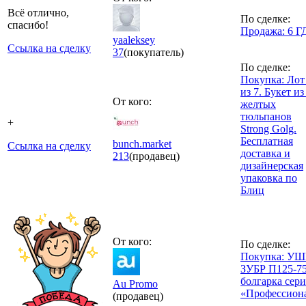
Всё отлично,
По сделке:
спасибо!
Продажа: 6 Г
yaaleksey
Ссылка на сделку
37
(покупатель)
По сделке:
Покупка: Лот
из 7. Букет из
От кого:
желтых
тюльпанов
+
Strong Golg.
Бесплатная
bunch.market
Ссылка на сделку
доставка и
213
(продавец)
дизайнерская
упаковка по
Блиц
От кого:
По сделке:
Покупка: У
ЗУБР П125-75
болгарка сер
Au Promo
«Профессион
(продавец)