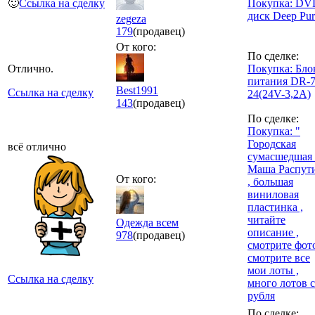
🙂
Ссылка на сделку
Покупка: DV
диск Deep Pur
zegeza
179
(продавец)
От кого:
По сделке:
Отлично.
Покупка: Бло
питания DR-7
Best1991
Ссылка на сделку
24(24V-3,2A)
143
(продавец)
По сделке:
Покупка: "
Городская
всё отлично
сумасшедшая 
Маша Распут
От кого:
, большая
виниловая
пластинка ,
читайте
Одежда всем
описание ,
978
(продавец)
смотрите фото
смотрите все
мои лоты ,
Ссылка на сделку
много лотов с
рубля
По сделке: