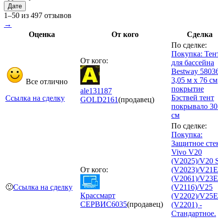
Дате
1–50 из 497 отзывов
→
Оценка
От кого
Сделка
По сделке:
Покупка: Тен
От кого:
для бассейна
Bestway 58036
3,05 м х 76 см
Все отлично
покрытие
ale131187
Бэствей тент
Ссылка на сделку
GOLD
2161
(продавец)
покрывало 30
см
По сделке:
Покупка:
Защитное сте
Vivo V20
(V2025)/V20 
От кого:
(V2023)/V21E
(V2061)/V23E
🙂
Ссылка на сделку
(V2116)/V25
Крассмарт
(V2202)/V25E
СЕРВИС
6035
(продавец)
(V2201) -
Стандартное.