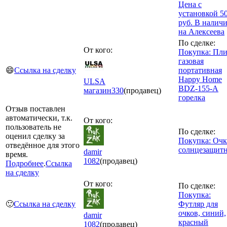
Цена с
установкой 5
руб. В налич
на Алексеева
По сделке:
От кого:
Покупка: Пли
газовая
😄
Ссылка на сделку
портативная
Happy Home
ULSA
BDZ-155-A
магазин
330
(продавец)
горелка
Отзыв поставлен
автоматически, т.к.
От кого:
пользователь не
По сделке:
оценил сделку за
Покупка: Оч
отведённое для этого
солнцезащит
damir
время.
1082
(продавец)
Подробнее
.
Ссылка
на сделку
От кого:
По сделке:
Покупка:
🙂
Ссылка на сделку
Футляр для
очков, синий,
damir
красный
1082
(продавец)