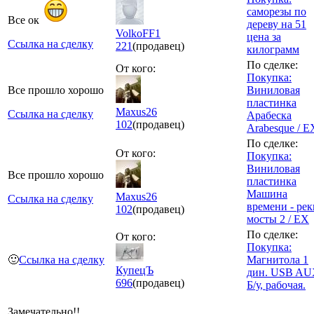
саморезы по
Все ок
дереву на 51
VolkoFF1
цена за
Ссылка на сделку
221
(продавец)
килограмм
По сделке:
От кого:
Покупка:
Все прошло хорошо
Виниловая
пластинка
Maxus26
Ссылка на сделку
Арабеска
102
(продавец)
Arabesque / E
По сделке:
От кого:
Покупка:
Виниловая
Все прошло хорошо
пластинка
Машина
Maxus26
Ссылка на сделку
времени - рек
102
(продавец)
мосты 2 / EX
По сделке:
От кого:
Покупка:
🙂
Ссылка на сделку
Магнитола 1
КупецЪ
дин. USB A
696
(продавец)
Б/у, рабочая.
Замечательно!!