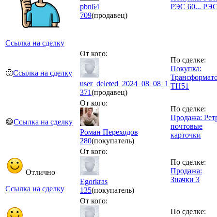
pbn64
РЭС 60... РЭ
709
(продавец)
Ссылка на сделку
От кого:
По сделке:
Покупка:
🙂
Ссылка на сделку
Трансформат
user_deleted_2024_08_08_1
ТН51
371
(продавец)
От кого:
По сделке:
Продажа: Рет
😄
Ссылка на сделку
почтовые
Роман Переходов
карточки
280
(покупатель)
От кого:
По сделке:
Продажа:
Отлично
Значки 3
Egorkras
Ссылка на сделку
135
(покупатель)
От кого:
По сделке: