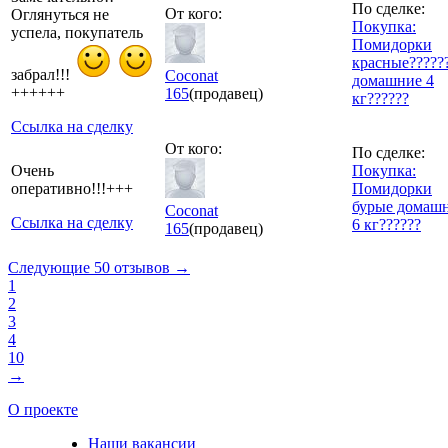
По сделке:
От кого:
Оглянуться не
Покупка:
успела, покупатель
Помидорки
красные?????
забрал!!!
Coconat
домашние 4
++++++
165
(продавец)
кг??????
Ссылка на сделку
От кого:
По сделке:
Очень
Покупка:
оперативно!!!+++
Помидорки
бурые домаш
Coconat
Ссылка на сделку
6 кг??????
165
(продавец)
Следующие 50 отзывов →
1
2
3
4
10
→
О проекте
Наши вакансии