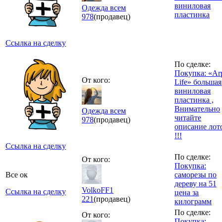
виниловая
Одежда всем
пластинка
978
(продавец)
Ссылка на сделку
По сделке:
Покупка: «Ar
От кого:
Life» большая
виниловая
пластинка ,
Внимательно
Одежда всем
читайте
978
(продавец)
описание лот
!!!
Ссылка на сделку
По сделке:
От кого:
Покупка:
Все ок
саморезы по
дереву на 51
VolkoFF1
Ссылка на сделку
цена за
221
(продавец)
килограмм
По сделке:
От кого:
Покупка: