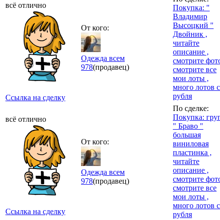
всё отлично
Покупка: "
Владимир
Высоцкий "
От кого:
Двойник ,
читайте
описание ,
Одежда всем
смотрите фото
978
(продавец)
смотрите все
мои лоты ,
много лотов с
рубля
Ссылка на сделку
По сделке:
Покупка: гру
всё отлично
" Браво "
большая
От кого:
виниловая
пластинка ,
читайте
описание ,
Одежда всем
смотрите фото
978
(продавец)
смотрите все
мои лоты ,
много лотов с
Ссылка на сделку
рубля