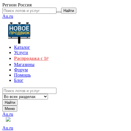
Регион
Россия
Найти
Au.ru
Каталог
Услуги
Распродажа с 1
₽
Магазины
Форум
Помощь
Блог
Найти
Меню
Au.ru
Au.ru