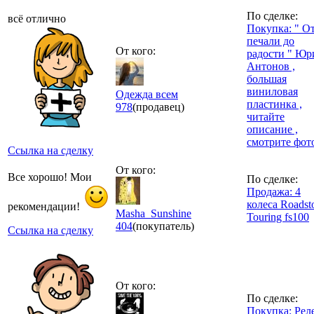
По сделке:
всё отлично
Покупка: " О
печали до
От кого:
радости " Юр
Антонов ,
большая
виниловая
Одежда всем
пластинка ,
978
(продавец)
читайте
описание ,
смотрите фот
Ссылка на сделку
От кого:
Все хорошо! Мои
По сделке:
Продажа: 4
колеса Roadst
рекомендации!
Masha_Sunshine
Touring fs100
404
(покупатель)
Ссылка на сделку
От кого:
По сделке:
Покупка: Рел