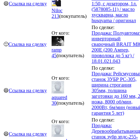
😄
Ссылка на сделку
1:50, с дозатором, 1л.
(5878085-11) / масло
Niloc
хускварна, масло
213
(покупатель)
husqvarna / оригинал
По сделке:
От кого:
Продажа: Полуавтома
инверторный
🙂
Ссылка на сделку
сварочный BRAIT MI
ramp
200E (200 Ампер,
45
(покупатель)
проволока до 5 кг) /
18.01.021.043
По сделке:
Продажа: Рейсмусовы
От кого:
станок ЗУБР РС-305,
ширина строгания
😄
Ссылка на сделку
305мм, толщина
заготовки до 160 мм, 
aquared
ножа, 8000 об/мин,
30
(покупатель)
2000Вт, 6м/мин (новы
гарантия 5 лет)
По сделке:
От кого:
Продажа:
Деревообрабатывающ
😄
Ссылка на сделку
станок зубр зпдс-255-