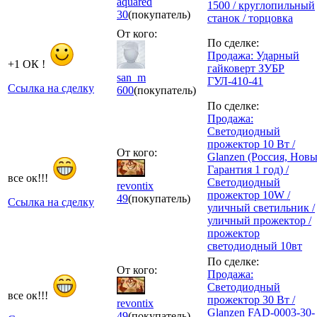
aquared
1500 / круглопильный
30
(покупатель)
станок / торцовка
От кого:
По сделке:
Продажа: Ударный
+1 ОК !
гайковерт ЗУБР
san_m
ГУЛ-410-41
Ссылка на сделку
600
(покупатель)
По сделке:
Продажа:
Светодиодный
прожектор 10 Вт /
От кого:
Glanzen (Россия, Нов
Гарантия 1 год) /
все ок!!!
Светодиодный
revontix
прожектор 10W /
49
(покупатель)
Ссылка на сделку
уличный светильник /
уличный прожектор /
прожектор
светодиодный 10вт
По сделке:
От кого:
Продажа:
Светодиодный
все ок!!!
прожектор 30 Вт /
revontix
Glanzen FAD-0003-30-
49
(покупатель)