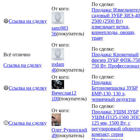
По сделке:
От кого:
Продажа: Измельчите
садовый ЗУБР ЗИЭ-40
😄
Ссылка на сделку
2500 (2500 Вт)
измельчает ветки,
sano983
корнеплоды, овощи,
56
(покупатель)
траву
От кого:
По сделке:
Всё отлично
Продажа: Кромочный
фрезер ЗУБР ФПК-750
rodam
Ссылка на сделку
750 Вт, Профессионал
46
(покупатель)
По сделке:
От кого:
Продажа:
😄
Ссылка на сделку
Бетономешалка ЗУБР
Вячеслав12
БМР-130, 130 л,
100
(покупатель)
червячный редуктор
По сделке:
От кого:
Продажа: УШМ ЗУБР
УШМ-П125-1500 ЭПС
🙂
Ссылка на сделку
125 мм, 1500 Вт, с
регулировкой оборото
Олег Рувинский
компакт, серия
49
(покупатель)
Профессионал