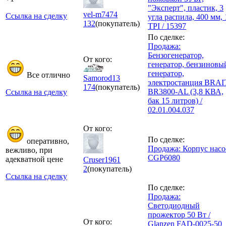
"Эксперт", пластик, 3
vel-m7474
Ссылка на сделку
угла распила, 400 мм, 
132
(покупатель)
TPI / 15397
По сделке:
Продажа:
Бензогенератор,
От кого:
генератор, бензиновы
генератор,
Все отлично
Samorod13
электростанция BRAI
174
(покупатель)
BR3800-AL (3,8 КВА,
Ссылка на сделку
бак 15 литров) /
02.01.004.037
От кого:
По сделке:
оперативно,
Продажа: Корпус насо
вежливо, при
CGP6080
адекватной цене
Cruser1961
2
(покупатель)
Ссылка на сделку
По сделке:
Продажа:
Светодиодный
прожектор 50 Вт /
От кого:
Glanzen FAD-0025-50