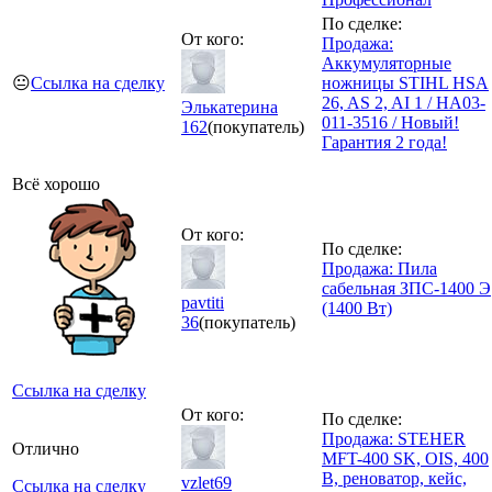
По сделке:
От кого:
Продажа:
Аккумуляторные
😐
Ссылка на сделку
ножницы STIHL HSA
26, AS 2, AI 1 / HA03-
Элькатерина
011-3516 / Новый!
162
(покупатель)
Гарантия 2 года!
Всё хорошо
От кого:
По сделке:
Продажа: Пила
сабельная ЗПС-1400 Э
pavtiti
(1400 Вт)
36
(покупатель)
Ссылка на сделку
От кого:
По сделке:
Продажа: STEHER
Отлично
MFT-400 SK, OIS, 400
В, реноватор, кейс,
vzlet69
Ссылка на сделку