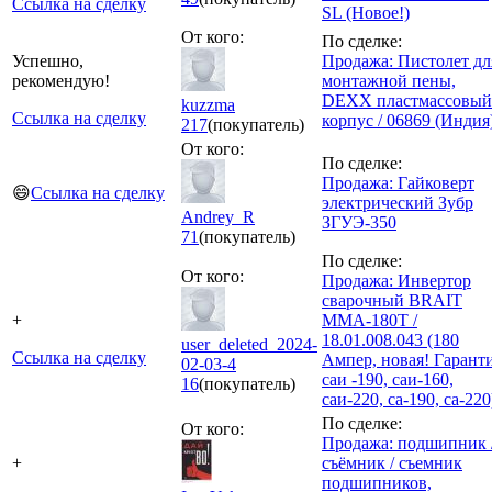
Ссылка на сделку
SL (Новое!)
От кого:
По сделке:
Успешно,
Продажа: Пистолет дл
рекомендую!
монтажной пены,
DEXX пластмассовый
kuzzma
Ссылка на сделку
корпус / 06869 (Индия
217
(покупатель)
От кого:
По сделке:
Продажа: Гайковерт
😄
Ссылка на сделку
электрический Зубр
Andrey_R
ЗГУЭ-350
71
(покупатель)
По сделке:
От кого:
Продажа: Инвертор
сварочный BRAIT
+
MMA-180T /
18.01.008.043 (180
user_deleted_2024-
Ссылка на сделку
Ампер, новая! Гарант
02-03-4
саи -190, саи-160,
16
(покупатель)
саи-220, са-190, са-220
По сделке:
От кого:
Продажа: подшипник 
+
съёмник / съемник
подшипников,