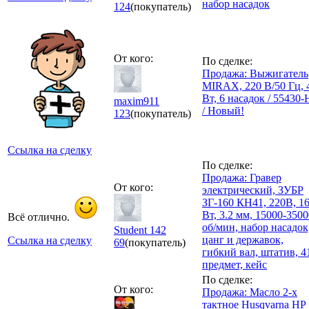
набор насадок
124
(покупатель)
От кого:
По сделке:
Продажа: Выжигатель
MIRAX, 220 В/50 Гц, 
Вт, 6 насадок / 55430-
maxim911
/ Новый!
123
(покупатель)
Ссылка на сделку
По сделке:
Продажа: Гравер
От кого:
электрический, ЗУБР
ЗГ-160 КН41, 220В, 1
Вт, 3.2 мм, 15000-3500
Всё отлично.
об/мин, набор насадок
Student 142
цанг и державок,
Ссылка на сделку
69
(покупатель)
гибкий вал, штатив, 4
предмет, кейс
По сделке:
От кого:
Продажа: Масло 2-х
тактное Husqvarna HP