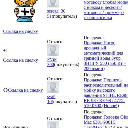
мотокосу (любая моде
с ножом и леской) /
serega_30
мотокоса / триммер /
51
(покупатель)
газонокосилка
Ссылка на сделку
По сделке:
От кого:
Продажа: Насос
дренажный
+1
автоматический для
грязной воды Зубр
PViP
Ссылка на сделку
ЗНПГУ-550 (550 Вт +
300
(покупатель)
200 л/мин)
По сделке:
От кого:
Продажа: Поршень
распределительный н
😉
Ссылка на сделку
мойку высокого
давления STIHL RE98 
svall
RE-98 / RE 98 / 4775-
10
(покупатель)
510-0300 (Новое!)
По сделке:
Продажа: Головка Ole
От кого:
Mac 6301-9001С
Все отлично
"Tap&Go" (O2,4 мм, д