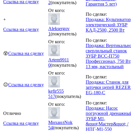
Ссылка на сделку
2
(покупатель)
Гарантия 5 лет)
От кого:
По сделке:
+
Продажа: Культиватор
электрический ЗУБР
Aleksergov
Ссылка на сделку
КАД-2500, 2500 Вт
1
(покупатель)
По сделке:
От кого:
Продажа: Вертикальн
сверлильный станок
😵
Ссылка на сделку
ЗУБР ВСС-П750
Artem9911
Профессионал, 750 Вт
0
(покупатель)
13 мм, настольный
От кого:
По сделке:
Продажа: Станок для
😐
Ссылка на сделку
заточки цепей REZER
kefir555
EG-180-C
517
(покупатель)
По сделке:
От кого:
Продажа: Насос
Отлично
погружной дренажны
ЗУБР М1,
МихаилNok
Ссылка на сделку
&quot;Мастер&quot; /
54
(покупатель)
НПГ-М1-550