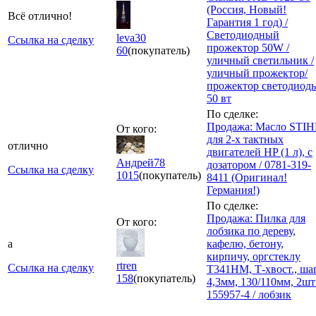
(Россия, Новый!
Всё отлично!
Гарантия 1 год) /
Светодиодный
leva30
Ссылка на сделку
прожектор 50W /
60
(покупатель)
уличный светильник /
уличный прожектор/
прожектор светодиод
50 вт
По сделке:
Продажа: Масло STIH
От кого:
для 2-х тактных
отлично
двигателей HP (1 л), с
Андрей78
дозатором / 0781-319-
Ссылка на сделку
1015
(покупатель)
8411 (Оригинал!
Германия!)
По сделке:
Продажа: Пилка для
От кого:
лобзика по дереву,
а
кафелю, бетону,
кирпичу, оргстеклу
rtren
Ссылка на сделку
T341HM, Т-хвост., ша
158
(покупатель)
4,3мм, 130/110мм, 2шт 
155957-4 / лобзик