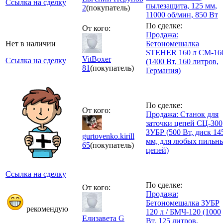
Ссылка на сделку
пылезащита, 125 мм,
2
(покупатель)
11000 об/мин, 850 Вт
По сделке:
От кого:
Продажа:
Нет в наличии
Бетономешалка
STEHER 160 л CM-16
VitBoxer
Ссылка на сделку
(1400 Вт, 160 литров,
81
(покупатель)
Германия)
По сделке:
От кого:
Продажа: Станок для
заточки цепей СЦ-300
ЗУБР (500 Вт, диск 14
gurtovenko.kirill
мм, для любых пильн
65
(покупатель)
цепей)
Ссылка на сделку
По сделке:
От кого:
Продажа:
Бетономешалка ЗУБР
рекомендую
120 л / БМЧ-120 (1000
Елизавета G
Вт, 125 литров,