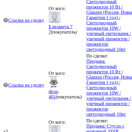
Светодиодный
прожектор 10 Вт /
От кого:
Glanzen (Россия, Нов
Гарантия 1 год) /
😄
Ссылка на сделку
Светодиодный
Елизавета 7
прожектор 10W /
7
(покупатель)
уличный светильник /
уличный прожектор /
прожектор
светодиодный 10вт
По сделке:
Продажа:
Светодиодный
прожектор 10 Вт /
От кого:
Glanzen (Россия, Нов
Гарантия 1 год) /
😄
Ссылка на сделку
Светодиодный
dicus
прожектор 10W /
401
(покупатель)
уличный светильник /
уличный прожектор /
прожектор
светодиодный 10вт
По сделке:
От кого:
Продажа: Стусло с
+1
ножовкой ЗУБР,