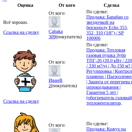
Оценка
От кого
Сделка
По сделке:
От кого:
Продажа: Барабан со
Всё хорошо.
звездочкой на
бензопилу Echo 353,
Cabaka
Ссылка на сделку
352, 310 (3/8") / SP
309
(покупатель)
106906
По сделке:
Продажа: Тепловая
газовая пушка Зубр
ТПГ-20 (20.0 кВт / 22
От кого:
/ 330 м?/ч) | До 150 м? 
Регулировка | Контрол
пламени | Пьезоэлеме
ИванВ
| Защита от перегрева 
2
(покупатель)
опрокидывания |
Гарантия 5 лет |
(обогреватель газовый
Ссылка на сделку
тепловентилятор,
По сделке:
От кого:
Продажа: Кожух на