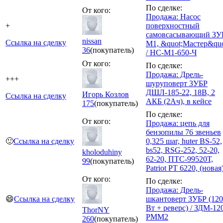
По сделке:
От кого:
Продажа: Насос
+
поверхностный
самовсасывающий ЗУ
nissan
Ссылка на сделку
М1, &quot;Мастер&quo
36
(покупатель)
/ НС-М1-650-Ч
От кого:
По сделке:
Продажа: Дрель-
+++
шуруповерт ЗУБР
ДШЛ-185-22, 18В, 2
Игорь Козлов
Ссылка на сделку
АКБ (2Ач), в кейсе
175
(покупатель)
По сделке:
От кого:
Продажа: цепь для
бензопилы 76 звеньев
🙂
Ссылка на сделку
0,325 шаг, huter BS-52,
bs52, RSG-252, 52-20,
kholoduhiny
62-20, ПТС-99520Т,
99
(покупатель)
Patriot PT 6220, (новая
От кого:
По сделке:
Продажа: Дрель-
😄
Ссылка на сделку
шкантоверт ЗУБР (12
Вт + реверс) / ЗДМ-12
ThorNY
РММ2
260
(покупатель)