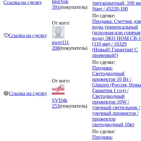
IgorYok
Ссылка на сделку
трехзахватный, 100 м
391
(покупатель)
Staer / 43220-100
По сделке:
Продажа: Счетчик для
От кого:
воды универсальный
(холодная или горячая
🙂
Ссылка на сделку
вода) ЭКО НОМ СВ-1
qwer111
(110 мм) / 16329
208
(покупатель)
(Новый! Гарантия! С
проверкой!)
По сделке:
Продажа:
Светодиодный
прожектор 10 Вт /
От кого:
Glanzen (Россия, Нов
Гарантия 1 год) /
😄
Ссылка на сделку
Светодиодный
SVD4k
прожектор 10W /
253
(покупатель)
уличный светильник /
уличный прожектор /
прожектор
светодиодный 10вт
По сделке:
Продажа: