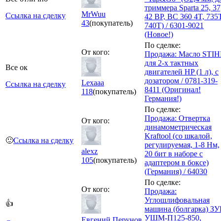
триммера Sparta 25, 37
MrWuu
Ссылка на сделку
42 BP, BC 360 4T, 735Т
43
(покупатель)
740T) / 6301-9021
(Новое!)
По сделке:
От кого:
Продажа: Масло STIH
для 2-х тактных
Все ок
двигателей HP (1 л), с
дозатором / 0781-319-
Lexaaa
Ссылка на сделку
8411 (Оригинал!
118
(покупатель)
Германия!)
По сделке:
Продажа: Отвертка
От кого:
динамометрическая
Kraftool (со шкалой,
🙂
Ссылка на сделку
регулируемая, 1-8 Нм,
alexz
20 бит в наборе с
105
(покупатель)
адаптером в боксе)
(Германия) / 64030
По сделке:
От кого:
Продажа:
Углошлифовальная
👍
машина (болгарка) ЗУ
УШМ-П125-850,
Евгений Перунов