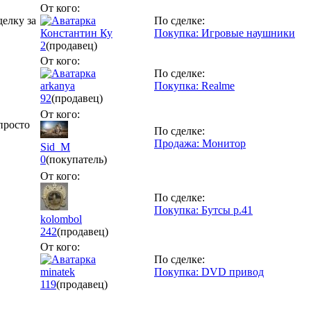
От кого:
делку за
По сделке:
Константин Ку
Покупка: Игровые наушники
2
(продавец)
От кого:
По сделке:
arkanya
Покупка: Realme
92
(продавец)
От кого:
просто
По сделке:
Продажа: Монитор
Sid_M
0
(покупатель)
От кого:
По сделке:
Покупка: Бутсы р.41
kolombol
242
(продавец)
От кого:
По сделке:
minatek
Покупка: DVD привод
119
(продавец)