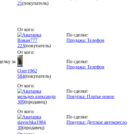
21
(покупатель)
От кого:
По сделке:
Вован777
Продажа: Телефон
223
(покупатель)
От кого:
делку за
По сделке:
Продажа: Телефон
Олег1962
584
(покупатель)
От кого:
По сделке:
мельдер александр
Покупка: Платье новое
309
(продавец)
От кого:
По сделке:
slavochka1984
Покупка: Детское автокресло
30
(продавец)