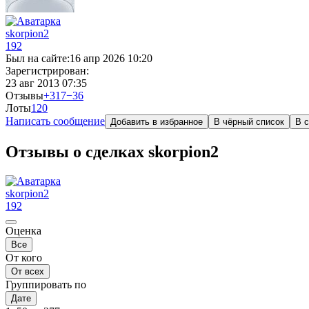
skorpion2
192
Был на сайте:
16 апр 2026 10:20
Зарегистрирован:
23 авг 2013 07:35
Отзывы
+317
−36
Лоты
1
20
Написать сообщение
Добавить в избранное
В чёрный список
В с
Отзывы о сделках skorpion2
skorpion2
192
Оценка
Все
От кого
От всех
Группировать по
Дате