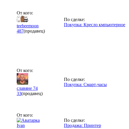
От кого:
По сделке:
Покупка: Кресло кмпьютерное
teebeemoon
487
(продавец)
От кого:
По сделке:
Покупка: Смарт-часы
славяне 74
33
(продавец)
От кого:
По сделке:
Ivan
Продажа: Принтер