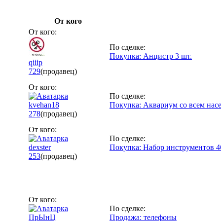
От кого
От кого:
По сделке:
Покупка: Анцистр 3 шт.
qiiip
729
(продавец)
От кого:
По сделке:
kvehan18
Покупка: Аквариум со всем насе
278
(продавец)
От кого:
По сделке:
dexster
Покупка: Набор инструментов 4
253
(продавец)
От кого:
По сделке:
ПрЫнЦ
Продажа: телефоны