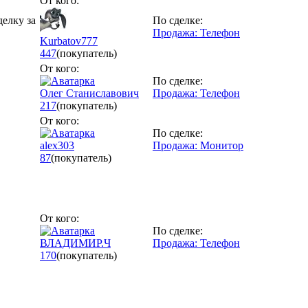
От кого:
делку за
По сделке:
Продажа: Телефон
Kurbatov777
447
(покупатель)
От кого:
По сделке:
Олег Станиславович
Продажа: Телефон
217
(покупатель)
От кого:
По сделке:
alex303
Продажа: Монитор
87
(покупатель)
От кого:
По сделке:
ВЛАДИМИР.Ч
Продажа: Телефон
170
(покупатель)