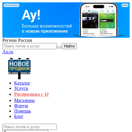
РЕКЛАМА
Регион
Россия
Найти
Au.ru
Каталог
Услуги
Распродажа с 1
₽
Магазины
Форум
Помощь
Блог