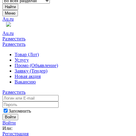
Найти
Меню
Au.ru
Au.ru
Разместить
Разместить
Товар (Лот)
Услугу
Промо (Объявление)
Заявку (Тендер)
Новая акция
Вакансию
Разместить
Запомнить
Войти
Войти
Или:
Регистрация