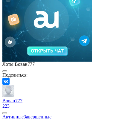
Лоты Вован777
Поделиться:
Вован777
223
Активные
Завершенные