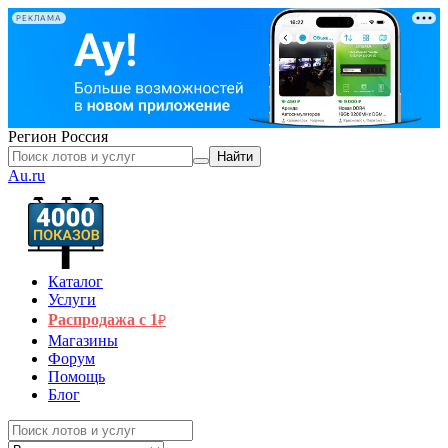
РЕКЛАМА
Регион
Россия
Найти
Au.ru
Каталог
Услуги
Распродажа с 1
₽
Магазины
Форум
Помощь
Блог