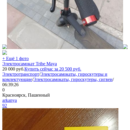
+ Ещё 1 фото
Электросамокат Tribe Maya
20 000
руб.
Купить сейчас за
20 500
руб.
Электротранспорт
/
Электросамокаты, гироскутеры и
комлектующие
/
Электросамокаты, гироскутеры, сигвеи
/
06:39:26
0
Красноярск, Пашенный
arkanya
92