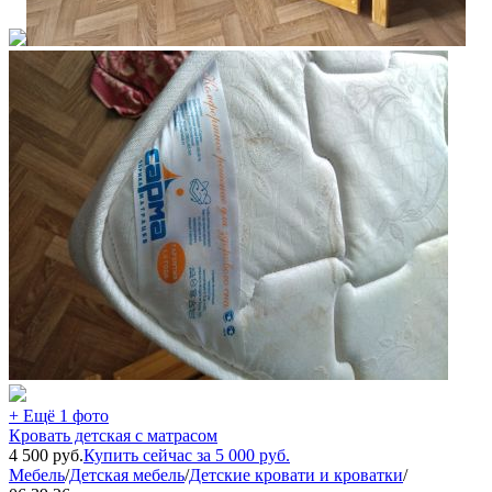
+ Ещё 1 фото
Кровать детская с матрасом
4 500
руб.
Купить сейчас за
5 000
руб.
Мебель
/
Детская мебель
/
Детские кровати и кроватки
/