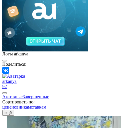
Лоты arkanya
Поделиться:
arkanya
92
Активные
Завершенные
Сортировать по:
цене
новинкам
ставкам
ещё