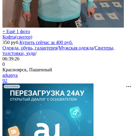
+ Ещё 1 фото
Кофта(свитер)
350
руб.
Купить сейчас за
400
руб.
Одежда, обувь, галантерея
/
Мужская одежда
/
Свитеры,
толстовки, худи
/
06:39:26
0
Красноярск, Пашенный
arkanya
92
РЕКЛАМА