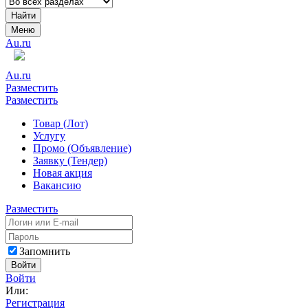
Найти
Меню
Au.ru
Au.ru
Разместить
Разместить
Товар (Лот)
Услугу
Промо (Объявление)
Заявку (Тендер)
Новая акция
Вакансию
Разместить
Запомнить
Войти
Войти
Или:
Регистрация