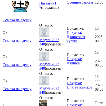
Осенние сапоги
12:55
НатальяРТ
7
(продавец)
Ссылка на сделку
От кого:
По сделке:
13
Ок
Покупка:
авг
Джинсовая
2025
Magwai2022
Ссылка на сделку
куртка
08:05
348
(продавец)
От кого:
13
По сделке:
Ок
авг
Покупка:
2025
Джинсы
Magwai2022
Ссылка на сделку
08:05
348
(продавец)
От кого:
13
По сделке:
Ок
авг
Покупка:
2025
Платье женское
Magwai2022
Ссылка на сделку
08:05
348
(продавец)
От кого:
По сделке:
7 авг
+
Покупка: