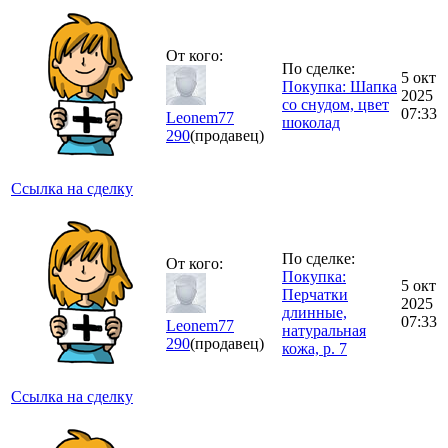
От кого:
По сделке:
5 окт
Покупка: Шапка
2025
со снудом, цвет
07:33
Leonem77
шоколад
290
(продавец)
Ссылка на сделку
По сделке:
От кого:
Покупка:
5 окт
Перчатки
2025
длинные,
07:33
Leonem77
натуральная
290
(продавец)
кожа, р. 7
Ссылка на сделку