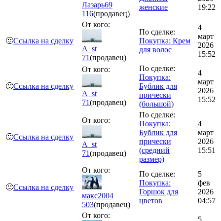
Лазарь69
женские
19:22
116
(продавец)
От кого:
4
По сделке:
март
🙂
Ссылка на сделку
Покупка: Крем
2026
A_st
для волос
15:52
71
(продавец)
По сделке:
От кого:
4
Покупка:
март
🙂
Ссылка на сделку
Бублик для
2026
A_st
прически
15:52
71
(продавец)
(большой)
По сделке:
От кого:
Покупка:
4
Бублик для
март
🙂
Ссылка на сделку
прически
2026
A_st
(средний
15:51
71
(продавец)
размер)
От кого:
По сделке:
5
Покупка:
фев
🙂
Ссылка на сделку
Горшок для
2026
макс2004
цветов
04:57
503
(продавец)
От кого:
5