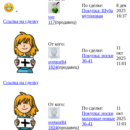
По сделке:
8 дек
Покупка: Шуба
2025
+
мутоновая
16:37
vee
Ссылка на сделку
117
(продавец)
От кого:
11
По сделке:
окт
Покупка: носки
2025
36-41
svetgor84
11:01
1824
(продавец)
Ссылка на сделку
От кого:
По сделке:
11
Покупка: носки
окт
махровые новые
2025
svetgor84
36-41
11:01
1824
(продавец)