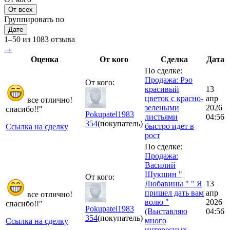
От всех
Группировать по
Дате
1–50 из 1083 отзыва
→
Оценка
От кого
Сделка
Дата
По сделке:
Продажа: Рэо
От кого:
красивый
13
цветок с красно-
апр
все отлично!
зелеными
2026
спасибо!!"
Pokupatel1983
листьями
04:56
354
(покупатель)
быстро идет в
Ссылка на сделку
рост
По сделке:
Продажа:
Василий
Шукшин "
От кого:
Любавины " " Я
13
пришел дать вам
апр
все отлично!
волю "
2026
спасибо!!"
Pokupatel1983
(Выставляю
04:56
354
(покупатель)
много
Ссылка на сделку
интересных