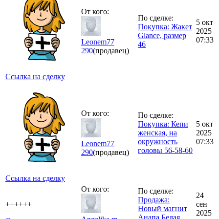
От кого:
По сделке:
5 окт
Покупка: Жакет
2025
Glance, размер
07:33
Leonem77
46
290
(продавец)
Ссылка на сделку
От кого:
По сделке:
Покупка: Кепи
5 окт
женская, на
2025
окружность
07:33
Leonem77
головы 56-58-60
290
(продавец)
Ссылка на сделку
От кого:
По сделке:
24
Продажа:
++++++
сен
Новый магнит
2025
Анапа Белая