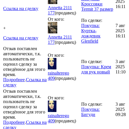
2025
Кроссовки
16:11
Annetta 2111
Ссылка на сделку
Termit 37 размер
177
(продавец)
От кого:
По сделке:
Покупка:
7 авг
+
Куртка-
2025
дождевик
16:11
Annetta 2111
Ссылка на сделку
Glenfield
177
(продавец)
Отзыв поставлен
автоматически, т.к.
От кого:
пользователь не
По сделке:
3 авг
оценил сделку за
Покупка: Крем
2025
отведённое для этого
для рук новый
11:10
rainalterego
время.
409
(продавец)
Подробнее
.
Ссылка на
сделку
Отзыв поставлен
автоматически, т.к.
От кого:
пользователь не
По сделке:
3 авг
оценил сделку за
Покупка:
2025
отведённое для этого
Бигуди
09:28
rainalterego
время.
409
(продавец)
Подробнее
.
Ссылка на
сделку