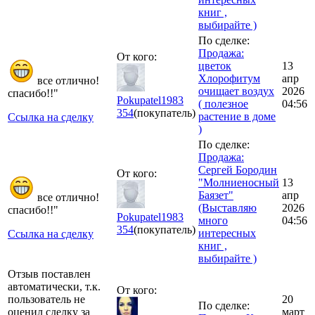
книг ,
выбирайте )
По сделке:
Продажа:
От кого:
цветок
13
Хлорофитум
апр
все отлично!
очищает воздух
2026
спасибо!!"
Pokupatel1983
( полезное
04:56
354
(покупатель)
растение в доме
Ссылка на сделку
)
По сделке:
Продажа:
Сергей Бородин
От кого:
"Молниеносный
13
Баязет"
апр
все отлично!
(Выставляю
2026
спасибо!!"
Pokupatel1983
много
04:56
354
(покупатель)
интересных
Ссылка на сделку
книг ,
выбирайте )
Отзыв поставлен
автоматически, т.к.
От кого:
пользователь не
20
По сделке:
оценил сделку за
март