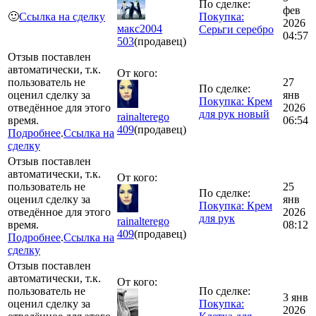
По сделке:
фев
🙂
Ссылка на сделку
Покупка:
2026
макс2004
Серьги серебро
04:57
503
(продавец)
Отзыв поставлен
автоматически, т.к.
От кого:
пользователь не
27
По сделке:
оценил сделку за
янв
Покупка: Крем
отведённое для этого
2026
для рук новый
rainalterego
время.
06:54
409
(продавец)
Подробнее
.
Ссылка на
сделку
Отзыв поставлен
автоматически, т.к.
От кого:
пользователь не
25
По сделке:
оценил сделку за
янв
Покупка: Крем
отведённое для этого
2026
для рук
rainalterego
время.
08:12
409
(продавец)
Подробнее
.
Ссылка на
сделку
Отзыв поставлен
автоматически, т.к.
От кого:
пользователь не
По сделке:
3 янв
оценил сделку за
Покупка:
2026