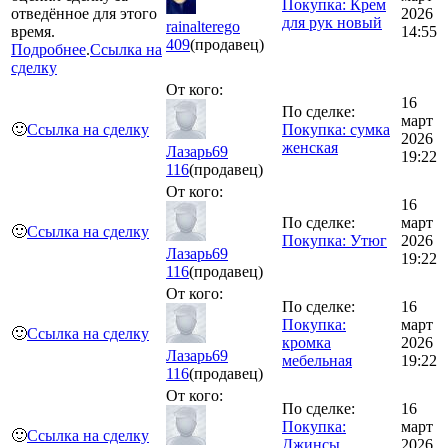
Покупка: Крем
отведённое для этого
2026
для рук новый
rainalterego
время.
14:55
409
(продавец)
Подробнее
.
Ссылка на
сделку
От кого:
16
По сделке:
март
🙂
Ссылка на сделку
Покупка: сумка
2026
женская
Лазарь69
19:22
116
(продавец)
От кого:
16
По сделке:
март
🙂
Ссылка на сделку
Покупка: Утюг
2026
Лазарь69
19:22
116
(продавец)
От кого:
По сделке:
16
Покупка:
март
🙂
Ссылка на сделку
кромка
2026
Лазарь69
мебельная
19:22
116
(продавец)
От кого:
По сделке:
16
Покупка:
март
🙂
Ссылка на сделку
Джинсы
2026