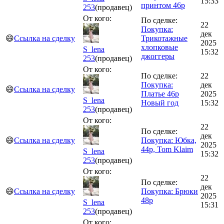
15:33
принтом 46р
253
(продавец)
От кого:
По сделке:
22
Покупка:
дек
😄
Ссылка на сделку
Трикотажные
2025
хлопковые
S_lena
15:32
джоггеры
253
(продавец)
От кого:
По сделке:
22
Покупка:
дек
😄
Ссылка на сделку
Платье 46р
2025
S_lena
Новый год
15:32
253
(продавец)
От кого:
22
По сделке:
дек
😄
Ссылка на сделку
Покупка: Юбка,
2025
44р, Tom Klaim
S_lena
15:32
253
(продавец)
От кого:
22
По сделке:
дек
😄
Ссылка на сделку
Покупка: Брюки
2025
48р
S_lena
15:31
253
(продавец)
От кого: