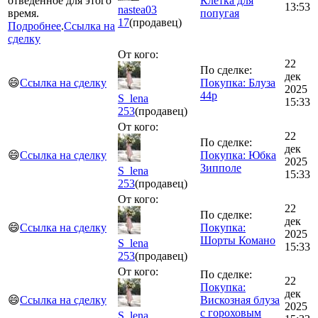
отведённое для этого
Клетка для
13:53
nastea03
время.
попугая
17
(продавец)
Подробнее
.
Ссылка на
сделку
От кого:
22
По сделке:
дек
😄
Ссылка на сделку
Покупка: Блуза
2025
44р
S_lena
15:33
253
(продавец)
От кого:
22
По сделке:
дек
😄
Ссылка на сделку
Покупка: Юбка
2025
Зипполе
S_lena
15:33
253
(продавец)
От кого:
22
По сделке:
дек
😄
Ссылка на сделку
Покупка:
2025
Шорты Комано
S_lena
15:33
253
(продавец)
От кого:
По сделке:
22
Покупка:
дек
😄
Ссылка на сделку
Вискозная блуза
2025
с гороховым
S_lena