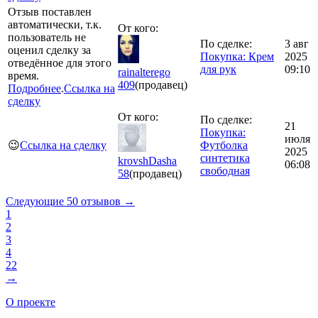
Отзыв поставлен
автоматически, т.к.
От кого:
пользователь не
По сделке:
3 авг
оценил сделку за
Покупка: Крем
2025
отведённое для этого
для рук
09:10
rainalterego
время.
409
(продавец)
Подробнее
.
Ссылка на
сделку
От кого:
По сделке:
21
Покупка:
июля
😉
Ссылка на сделку
Футболка
2025
синтетика
krovshDasha
06:08
свободная
58
(продавец)
Следующие 50 отзывов →
1
2
3
4
22
→
О проекте