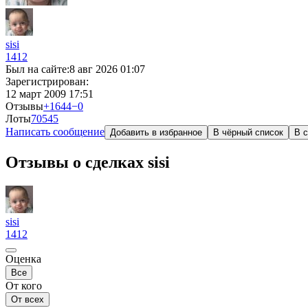
sisi
1412
Был на сайте:
8 авг 2026 01:07
Зарегистрирован:
12 март 2009 17:51
Отзывы
+1644
−0
Лоты
70
545
Написать сообщение
Добавить в избранное
В чёрный список
В с
Отзывы о сделках sisi
sisi
1412
Оценка
Все
От кого
От всех