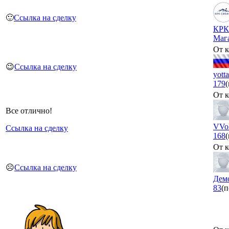
🙂
Ссылка на сделку
КРК
Маг
От к
😉
Ссылка на сделку
yott
179
От к
Все отлично!
VVo
Ссылка на сделку
168
От к
☹️
Ссылка на сделку
Дем
83
(п