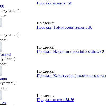
Продажа: шлем 57-58
500
(покупатель)
ого:
По сделке:
Продажа: Туфли осень .весна р 36
(покупатель)
ого:
По сделке:
Продажа: Надувная лодка intex seahawk 2
rom-sol
купатель)
ого:
По сделке:
Продажа: Хабы (муфты) свободного хода на
жник
купатель)
ого:
По сделке:
Продажа: шлем s 54-56
_Ass