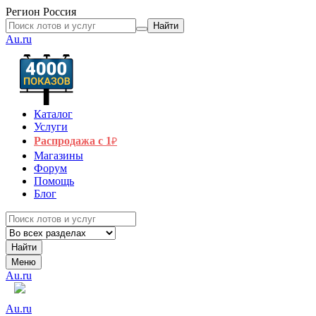
Регион
Россия
Найти
Au.ru
Каталог
Услуги
Распродажа с 1
₽
Магазины
Форум
Помощь
Блог
Найти
Меню
Au.ru
Au.ru