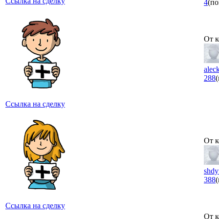
Ссылка на сделку
4
(по
От к
alec
288
Ссылка на сделку
От к
shdy
388
Ссылка на сделку
От к