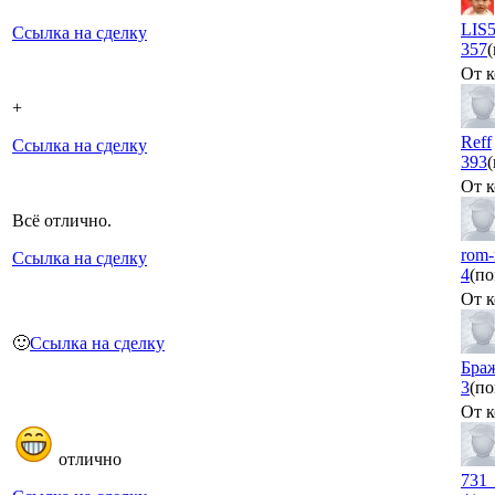
LIS
Ссылка на сделку
357
От к
+
Reff
Ссылка на сделку
393
От к
Всё отлично.
rom-
Ссылка на сделку
4
(по
От к
🙂
Ссылка на сделку
Бра
3
(по
От к
отлично
731