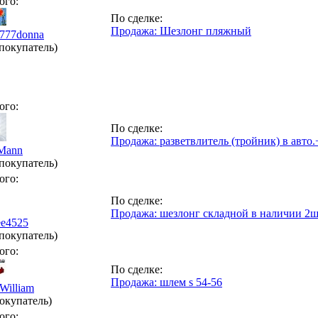
ого:
По сделке:
Продажа: Шезлонг пляжный
a777donna
(покупатель)
ого:
По сделке:
Продажа: разветвлитель (тройник) в авто
sMann
(покупатель)
ого:
По сделке:
Продажа: шезлонг складной в наличии 2
ee4525
(покупатель)
ого:
По сделке:
Продажа: шлем s 54-56
William
окупатель)
ого: