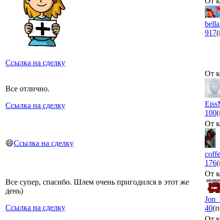
От к
bell
917
Ссылка на сделку
От к
Все отлично.
Eis
Ссылка на сделку
100
От к
😄
Ссылка на сделку
coff
176
От к
Все супер, спасибо. Шлем очень пригодился в этот же
день)
Jon_
Ссылка на сделку
40
(п
От к