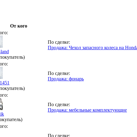
От кого
ого:
По сделке:
Продажа: Чехол запасного колеса на Hon
-land
(покупатель)
ого:
По сделке:
Продажа: фонарь
1451
(покупатель)
ого:
По сделке:
Продажа: мебельные комплектующие
ik
окупатель)
ого:
По сделке: