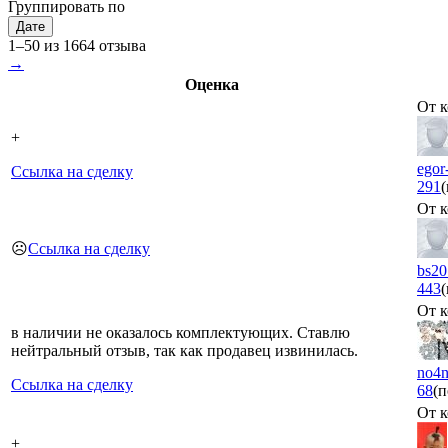
Группировать по
Дате
1–50 из 1664 отзыва
→
Оценка
От к
+
egor
Ссылка на сделку
291
От к
☹️
Ссылка на сделку
bs20
443
От к
в наличии не оказалось комплектующих. Ставлю
нейтральный отзыв, так как продавец извинилась.
no4n
Ссылка на сделку
68
(п
От к
+