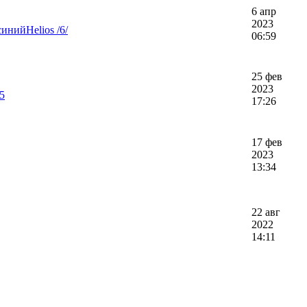
6 апр
2023
нийHelios /6/
06:59
25 фев
2023
5
17:26
17 фев
2023
13:34
22 авг
2022
14:11