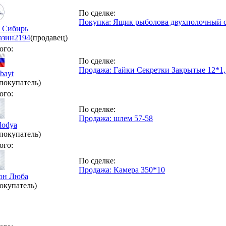
По сделке:
Покупка: Ящик рыболова двухполочный си
 Сибирь
азин
2194
(продавец)
ого:
По сделке:
Продажа: Гайки Секретки Закрытые 12*1,
abayt
(покупатель)
ого:
По сделке:
Продажа: шлем 57-58
lodya
(покупатель)
ого:
По сделке:
Продажа: Камера 350*10
он Люба
окупатель)