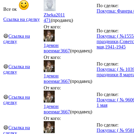
По сделке:
Все ок
Покупка: Фанера 
Zheka2011
Ссылка на сделку
471
(продавец)
От кого:
По сделке:
😄
Ссылка на
Покупка: ( №1555
сделку
праздники,Советс
1демон
мая,1941-1945
военмаг
3667
(продавец)
От кого:
По сделке:
😄
Ссылка на
Покупка: ( № 1039
сделку
праздники 8 март
1демон
военмаг
3667
(продавец)
От кого:
По сделке:
😄
Ссылка на
Покупка: ( № 9606
сделку
1 мая
1демон
военмаг
3667
(продавец)
От кого:
По сделке:
😄
Ссылка на
Покупка: ( № 9581
сделку