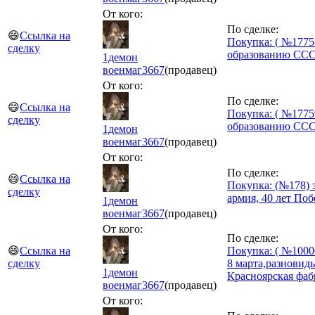
От кого:
По сделке:
😄
Ссылка на
Покупка: ( №1775
сделку
образованию СССР
1демон
военмаг
3667
(продавец)
От кого:
По сделке:
😄
Ссылка на
Покупка: ( №1775
сделку
образованию СССР
1демон
военмаг
3667
(продавец)
От кого:
По сделке:
😄
Ссылка на
Покупка: (№178) 
сделку
армия, 40 лет По
1демон
военмаг
3667
(продавец)
От кого:
По сделке:
😄
Ссылка на
Покупка: ( №1000
сделку
8 марта,разновид
1демон
Красноярская фаб
военмаг
3667
(продавец)
От кого: