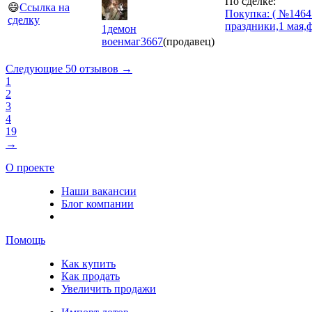
По сделке:
😄
Ссылка на
Покупка: ( №14647
сделку
праздники,1 мая,
1демон
военмаг
3667
(продавец)
Следующие 50 отзывов →
1
2
3
4
19
→
О проекте
Наши вакансии
Блог компании
Помощь
Как купить
Как продать
Увеличить продажи