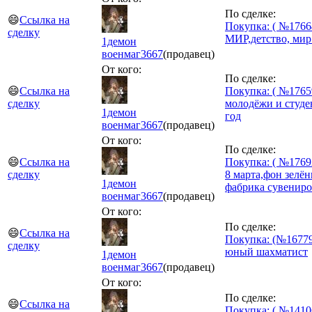
По сделке:
😄
Ссылка на
Покупка: ( №1766
сделку
МИР,детство, мир
1демон
военмаг
3667
(продавец)
От кого:
По сделке:
😄
Ссылка на
Покупка: ( №1765
сделку
молодёжи и студе
1демон
год
военмаг
3667
(продавец)
От кого:
По сделке:
😄
Ссылка на
Покупка: ( №1769
сделку
8 марта,фон зелё
1демон
фабрика сувениро
военмаг
3667
(продавец)
От кого:
По сделке:
😄
Ссылка на
Покупка: (№16779
сделку
юный шахматист
1демон
военмаг
3667
(продавец)
От кого:
По сделке:
😄
Ссылка на
Покупка: ( №1410