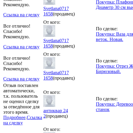
Покупка: Плафоны
Рекомендую.
Диаметр 30 см выс
Svetlana0717
1658
(продавец)
Ссылка на сделку
От кого:
Все отлично!
По сделке:
Спасибо!
Покупка: Ваза дл
Рекомендую.
веток. Новая.
Svetlana0717
1658
(продавец)
Ссылка на сделку
От кого:
Все отлично!
По сделке:
Спасибо!
Покупка: Отрез Жа
Рекомендую.
Бирюзовый.
Svetlana0717
1658
(продавец)
Ссылка на сделку
Отзыв поставлен
автоматически,
От кого:
т.к. пользователь
По сделке:
не оценил сделку
Покупка: Дерево
за отведённое для
станок
антиквар 24
этого время.
2
(продавец)
Подробнее
.
Ссылка
на сделку
От кого: