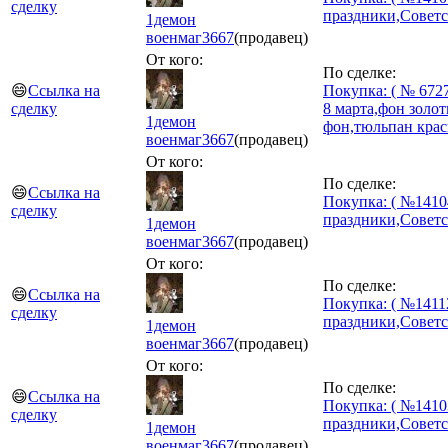
сделку
праздники,Советс
1демон
военмаг
3667
(продавец)
От кого:
По сделке:
😄
Ссылка на
Покупка: ( № 6727
сделку
8 марта,фон золо
1демон
фон,тюльпан кра
военмаг
3667
(продавец)
От кого:
По сделке:
😄
Ссылка на
Покупка: ( №1410
сделку
праздники,Советс
1демон
военмаг
3667
(продавец)
От кого:
По сделке:
😄
Ссылка на
Покупка: ( №1411
сделку
праздники,Советс
1демон
военмаг
3667
(продавец)
От кого:
По сделке:
😄
Ссылка на
Покупка: ( №1410
сделку
праздники,Советс
1демон
военмаг
3667
(продавец)