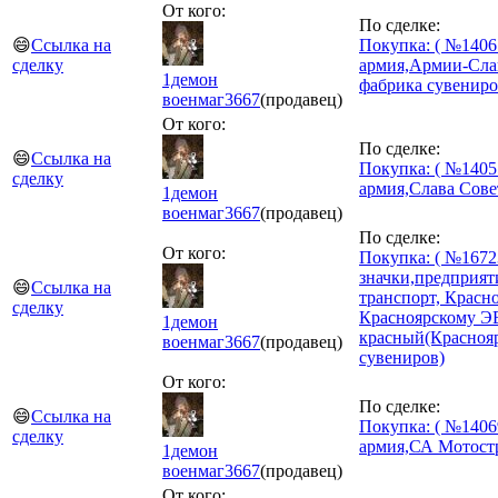
От кого:
По сделке:
😄
Ссылка на
Покупка: ( №1406
сделку
армия,Армии-Слав
1демон
фабрика сувениро
военмаг
3667
(продавец)
От кого:
По сделке:
😄
Ссылка на
Покупка: ( №1405
сделку
армия,Слава Сов
1демон
военмаг
3667
(продавец)
По сделке:
От кого:
Покупка: ( №1672
значки,предприят
😄
Ссылка на
транспорт, Красно
сделку
Красноярскому Э
1демон
красный(Красноя
военмаг
3667
(продавец)
сувениров)
От кого:
По сделке:
😄
Ссылка на
Покупка: ( №1406
сделку
армия,СА Мотост
1демон
военмаг
3667
(продавец)
От кого: