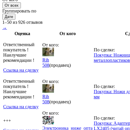
От всех
Группировать по
Дате
1–50 из 926 отзывов
→
Оценка
От кого
С
Ответственный
От кого:
покупатель !
По сделке:
Наилучшие
Покупка: Ножниц
Rih
рекомендации !
металлопластиков
508
(продавец)
Ссылка на сделку
Ответственный
От кого:
покупатель !
По сделке:
Наилучшие
Покупка: Ножи дл
Rih
рекомендации !
мм
508
(продавец)
Ссылка на сделку
От кого:
По сделке:
+++
Покупка: Адапте
Электроника_ниже_опта
LX2405 (читай оп