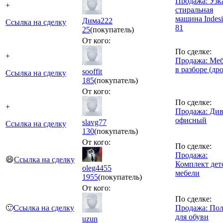
Продажа: Узк
+
стиральная
машина Indesi
Дима222
Ссылка на сделку
81
25
(покупатель)
От кого:
По сделке:
+
Продажа: Меб
в разборе (др
sooffit
Ссылка на сделку
185
(покупатель)
От кого:
По сделке:
+
Продажа: Ди
офисный
slavg77
Ссылка на сделку
130
(покупатель)
От кого:
По сделке:
Продажа:
😄
Ссылка на сделку
Комплект дет
oleg4455
мебели
1955
(покупатель)
От кого:
По сделке:
🙂
Ссылка на сделку
Продажа: Пол
для обуви
uzun