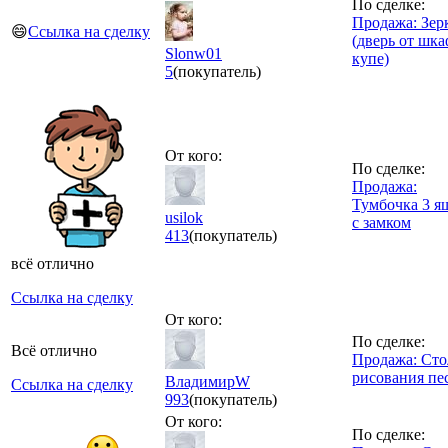
По сделке:
Продажа: Зер
😄
Ссылка на сделку
(дверь от шка
Slonw01
купе)
5
(покупатель)
От кого:
По сделке:
Продажа:
Тумбочка 3 я
usilok
с замком
413
(покупатель)
всё отлично
Ссылка на сделку
От кого:
По сделке:
Всё отлично
Продажа: Сто
рисования пе
ВладимирW
Ссылка на сделку
993
(покупатель)
От кого:
По сделке: