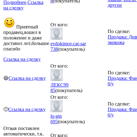
8
(покупатель)
Подробнее
.
Ссылка
другие
на сделку
От кого:
Приятный
По сделке:
продавец,вошел в
Продажа: Ди
положение и даже
экокожа
доставил лот,большое
evdokimov.car-sar
спасибо
738
(покупатель)
Ссылка на сделку
От кого:
По сделке:
😄
Ссылка на сделку
Продажа: Фан
б/у
ЛЕКС99
85
(покупатель)
От кого:
По сделке:
🙂
Ссылка на сделку
Продажа: Фан
б/у
lo-gin
695
(покупатель)
Отзыв поставлен
автоматически, т.к.
От кого: