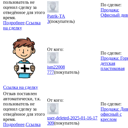
пользователь не
По сделке:
оценил сделку за
Продажа:
отведённое для этого
Офисный див
Patrik-TA
время.
3
(покупатель)
Подробнее
.
Ссылка
на сделку
От кого:
По сделке:
Продажа: Гор
детская
ism22008
пластиковая
777
(покупатель)
Ссылка на сделку
Отзыв поставлен
автоматически, т.к.
От кого:
пользователь не
По сделке:
оценил сделку за
Продажа: Ди
отведённое для этого
офисный с
user-deleted-2025-01-16-17
время.
креслом
309
(покупатель)
Подробнее
.
Ссылка