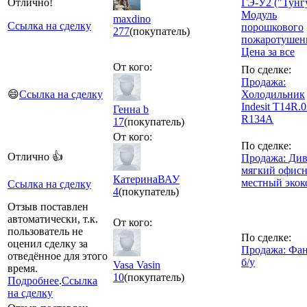
Отлично!
ГЭ-У2 ("Тунг
Модуль
maxdino
Ссылка на сделку
порошкового
277
(покупатель)
пожаротушен
Цена за все
От кого:
По сделке:
Продажа:
😄
Ссылка на сделку
Холодильник
Indesit T14R.
Генна b
R134A
17
(покупатель)
От кого:
По сделке:
Отлично 👍
Продажа: Ди
мягкий офис
КатеринаВАУ
местный экок
Ссылка на сделку
4
(покупатель)
Отзыв поставлен
автоматически, т.к.
От кого:
пользователь не
По сделке:
оценил сделку за
Продажа: Фан
отведённое для этого
б/у
Vasa Vasin
время.
10
(покупатель)
Подробнее
.
Ссылка
на сделку