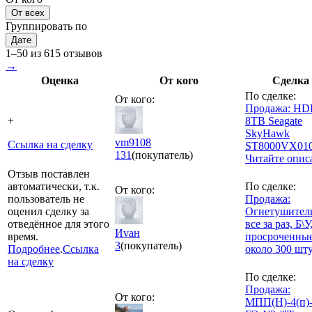
От всех
Группировать по
Дате
1–50 из 615 отзывов
→
Оценка
От кого
Сделка
По сделке:
От кого:
Продажа: H
+
8TB Seagate
SkyHawk
vm9108
Ссылка на сделку
ST8000VX010
131
(покупатель)
Читайте опис
Отзыв поставлен
автоматически, т.к.
По сделке:
От кого:
пользователь не
Продажа:
оценил сделку за
Огнетушител
отведённое для этого
все за раз, Б\У
Иvан
время.
просроченны
3
(покупатель)
Подробнее
.
Ссылка
около 300 шт
на сделку
По сделке:
Продажа:
От кого:
МПП(Н)-4(п)