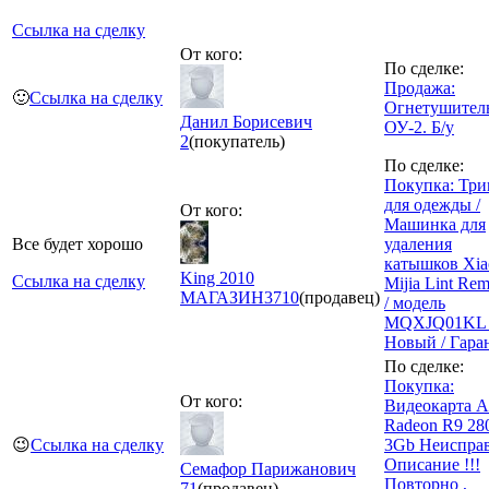
Ссылка на сделку
От кого:
По сделке:
Продажа:
🙂
Ссылка на сделку
Огнетушител
Данил Борисевич
ОУ-2. Б/у
2
(покупатель)
По сделке:
Покупка: Тр
для одежды /
От кого:
Машинка для
Все будет хорошо
удаления
катышков Xia
King 2010
Ссылка на сделку
Mijia Lint Re
МАГАЗИН
3710
(продавец)
/ модель
MQXJQ01KL 
Новый / Гара
По сделке:
Покупка:
От кого:
Видеокарта 
Radeon R9 28
😉
Ссылка на сделку
3Gb Неисправ
Описание !!!
Семафор Парижанович
Повторно ,
71
(продавец)