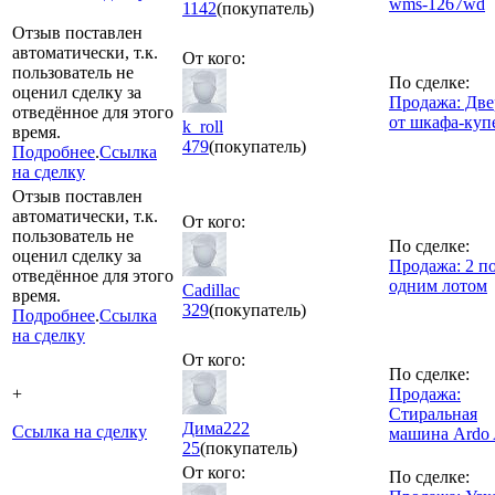
wms-1267wd
1142
(покупатель)
Отзыв поставлен
автоматически, т.к.
От кого:
пользователь не
По сделке:
оценил сделку за
Продажа: Две
отведённое для этого
от шкафа-куп
k_roll
время.
479
(покупатель)
Подробнее
.
Ссылка
на сделку
Отзыв поставлен
автоматически, т.к.
От кого:
пользователь не
По сделке:
оценил сделку за
Продажа: 2 п
отведённое для этого
одним лотом
Cadillac
время.
329
(покупатель)
Подробнее
.
Ссылка
на сделку
От кого:
По сделке:
+
Продажа:
Стиральная
Дима222
Ссылка на сделку
машина Ardo
25
(покупатель)
От кого:
По сделке: