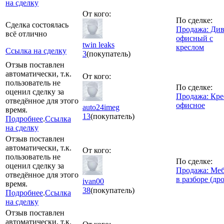
на сделку
От кого:
По сделке:
Сделка состоялась
Продажа: Ди
всё отлично
офисный с
twin leaks
креслом
Ссылка на сделку
3
(покупатель)
Отзыв поставлен
автоматически, т.к.
От кого:
пользователь не
По сделке:
оценил сделку за
Продажа: Кре
отведённое для этого
офисное
auto24imeg
время.
13
(покупатель)
Подробнее
.
Ссылка
на сделку
Отзыв поставлен
автоматически, т.к.
От кого:
пользователь не
По сделке:
оценил сделку за
Продажа: Меб
отведённое для этого
в разборе (др
ivan00
время.
38
(покупатель)
Подробнее
.
Ссылка
на сделку
Отзыв поставлен
автоматически, т.к.