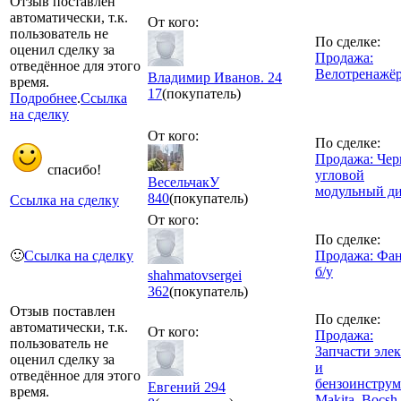
Отзыв поставлен
автоматически, т.к.
От кого:
пользователь не
По сделке:
оценил сделку за
Продажа:
отведённое для этого
Велотренажё
Владимир Иванов. 24
время.
17
(покупатель)
Подробнее
.
Ссылка
на сделку
От кого:
По сделке:
Продажа: Че
спасибо!
угловой
ВесельчакУ
модульный д
840
(покупатель)
Ссылка на сделку
От кого:
По сделке:
🙂
Ссылка на сделку
Продажа: Фан
б/у
shahmatovsergei
362
(покупатель)
Отзыв поставлен
По сделке:
автоматически, т.к.
От кого:
Продажа:
пользователь не
Запчасти эле
оценил сделку за
и
отведённое для этого
бензоинструм
Евгений 294
время.
Makita, Bocsh