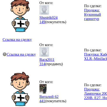
От кого:
По сделке:
Продажа:
Кухонный
Shustrik024
гарнитур
149
(покупатель)
Ссылка на сделку
От кого:
По сделке:
😄
Ссылка на сделку
Покупка: Каб
XLR–MiniJac
Вася2011
314
(продавец)
От кого:
По сделке:
Продажа:
Лампочки 200
Виталий 62
220В. Е27. Н
441
(покупатель)