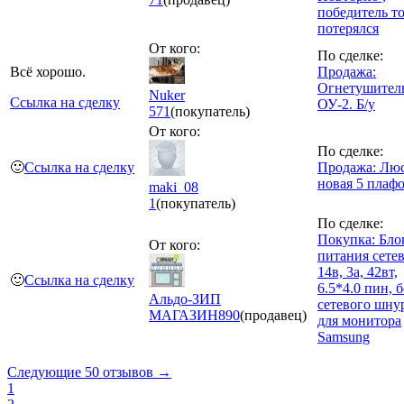
победитель т
потерялся
От кого:
По сделке:
Всё хорошо.
Продажа:
Огнетушител
Nuker
Ссылка на сделку
ОУ-2. Б/у
571
(покупатель)
От кого:
По сделке:
🙂
Ссылка на сделку
Продажа: Лю
новая 5 плаф
maki_08
1
(покупатель)
По сделке:
Покупка: Бло
От кого:
питания сетев
14в, 3а, 42вт,
🙂
Ссылка на сделку
6.5*4.0 пин, б
Альдо-ЗИП
сетевого шну
МАГАЗИН
890
(продавец)
для монитора
Samsung
Следующие 50 отзывов →
1