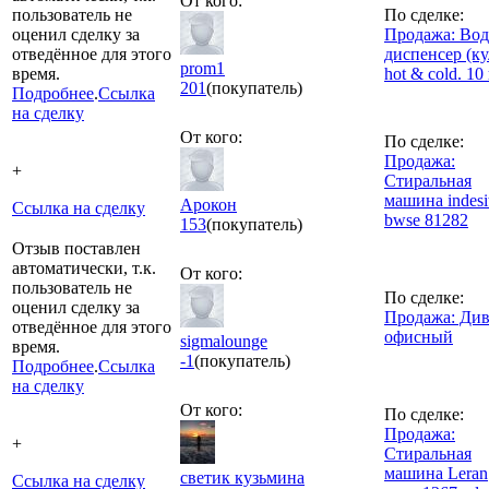
От кого:
пользователь не
По сделке:
оценил сделку за
Продажа: Во
отведённое для этого
диспенсер (ку
prom1
время.
hot & cold. 10
201
(покупатель)
Подробнее
.
Ссылка
на сделку
От кого:
По сделке:
Продажа:
+
Стиральная
машина indesi
Арокон
Ссылка на сделку
bwse 81282
153
(покупатель)
Отзыв поставлен
автоматически, т.к.
От кого:
пользователь не
По сделке:
оценил сделку за
Продажа: Ди
отведённое для этого
офисный
sigmalounge
время.
-1
(покупатель)
Подробнее
.
Ссылка
на сделку
От кого:
По сделке:
Продажа:
+
Стиральная
машина Leran
светик кузьмина
Ссылка на сделку