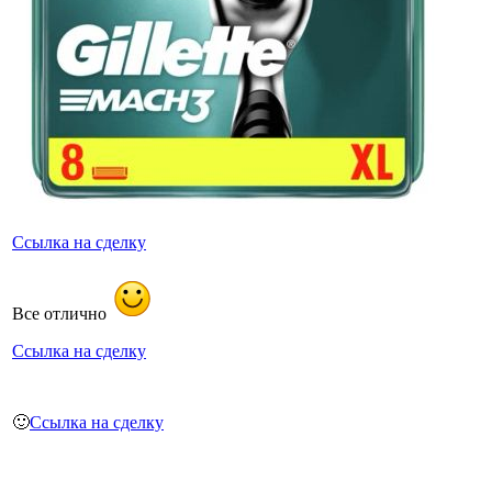
Ссылка на сделку
Все отлично
Ссылка на сделку
🙂
Ссылка на сделку