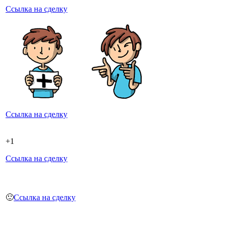
Ссылка на сделку
Ссылка на сделку
+1
Ссылка на сделку
🙂
Ссылка на сделку