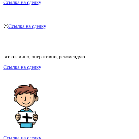
Ссылка на сделку
🙂
Ссылка на сделку
все отлично, оперативно, рекомендую.
Ссылка на сделку
Ссылка на сделку