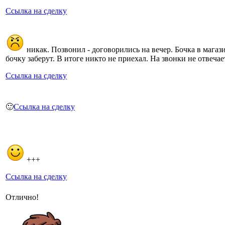
Ссылка на сделку
никак. Позвонил - договорились на вечер. Бочка в магаз
бочку заберут. В итоге никто не приехал. На звонки не отвечае
Ссылка на сделку
🙂
Ссылка на сделку
+++
Ссылка на сделку
Отлично!