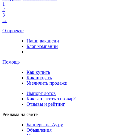
1
2
3
→
О проекте
Наши вакансии
Блог компании
Помощь
Как купить
Как продать
Увеличить продажи
Импорт лотов
Как заплатить за товар?
Отзывы и рейтинг
Реклама на сайте
Баннеры на Ау.ру
Объявления