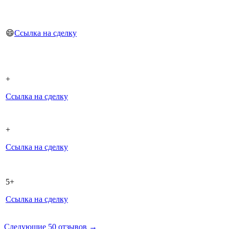
😄
Ссылка на сделку
+
Ссылка на сделку
+
Ссылка на сделку
5+
Ссылка на сделку
Следующие 50 отзывов →