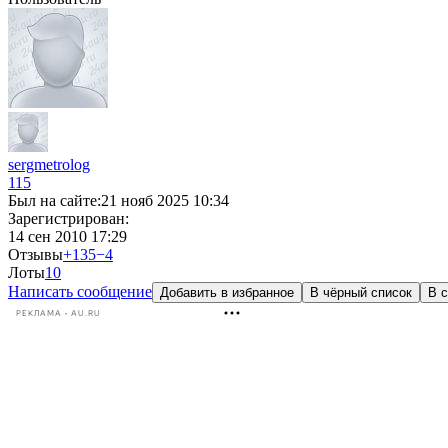
sergmetrolog
115
Был на сайте:
21 нояб 2025 10:34
Зарегистрирован:
14 сен 2010 17:29
Отзывы
+135
−4
Лоты
1
0
Написать сообщение
Добавить в избранное
В чёрный список
В с
РЕКЛАМА • AU.RU