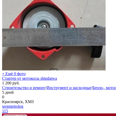
+ Ещё 0 фото
Стартер от мотокосы shindaiwa
1 200
руб.
Строительство и ремонт
/
Инструмент и расходные
/
Бензо-, мото
5 дней
0
Красноярск, ХМЗ
sergmetrolog
115