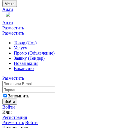
Меню
Au.ru
Au.ru
Разместить
Разместить
Товар (Лот)
Услугу
Промо (Объявление)
Заявку (Тендер)
Новая акция
Вакансию
Разместить
Запомнить
Войти
Войти
Или:
Регистрация
Разместить
Войти
Пользователь