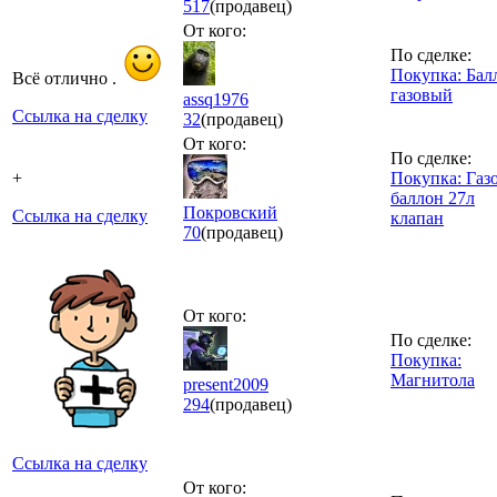
517
(продавец)
От кого:
По сделке:
Покупка: Бал
Всё отлично .
газовый
assq1976
Ссылка на сделку
32
(продавец)
От кого:
По сделке:
+
Покупка: Газ
баллон 27л
Покровский
Ссылка на сделку
клапан
70
(продавец)
От кого:
По сделке:
Покупка:
Магнитола
present2009
294
(продавец)
Ссылка на сделку
От кого: