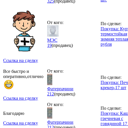
325
(продавец)
От кого:
По сделке:
Покупка: Кур
термостойкая
зимняя теплая
МЭС
рубля
19
(продавец)
Ссылка на сделку
От кого:
Все быстро и
оперативно,отлично
По сделке:
Покупка: Печ
крекер-17 шт
Фатерпачини
212
(продавец)
Ссылка на сделку
От кого:
По сделке:
Благодарю
Покупка: Ка
гречневая с
Фатерпачини
Ссылка на сделку
говядиной 17
212
(продавец)