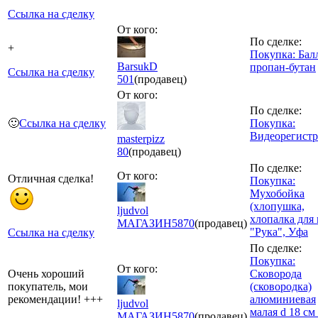
Ссылка на сделку
От кого:
По сделке:
+
Покупка: Бал
BarsukD
пропан-бутан
Ссылка на сделку
501
(продавец)
От кого:
По сделке:
🙂
Ссылка на сделку
Покупка:
Видеорегистр
masterpizz
80
(продавец)
По сделке:
От кого:
Отличная сделка!
Покупка:
Мухобойка
(хлопушка,
ljudvol
хлопалка для 
МАГАЗИН
5870
(продавец)
"Рука", Уфа
Ссылка на сделку
По сделке:
Покупка:
От кого:
Очень хороший
Сковорода
покупатель, мои
(сковородка)
рекомендации! +++
алюминиевая
ljudvol
малая d 18 см
МАГАЗИН
5870
(продавец)