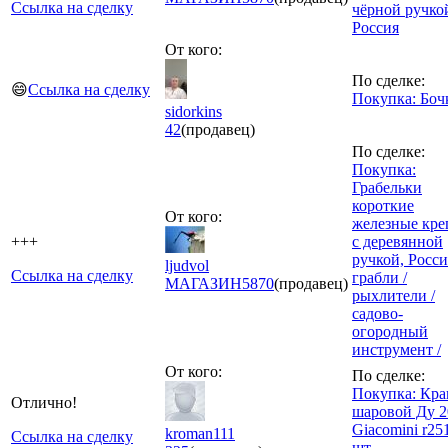
Ссылка на сделку
чёрной ручко
Россия
От кого:
По сделке:
😄
Ссылка на сделку
Покупка: Боч
sidorkins
42
(продавец)
По сделке:
Покупка:
Грабельки
короткие
От кого:
железные кре
+++
с деревянной
ручкой, Росси
ljudvol
Ссылка на сделку
грабли /
МАГАЗИН
5870
(продавец)
рыхлители /
садово-
огородный
инструмент /
От кого:
По сделке:
Покупка: Кра
Отлично!
шаровой Ду 2
Giacomini r251
kroman111
Ссылка на сделку
шт.