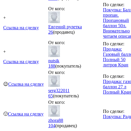
По сделке:
От кого:
Покупка: Бал
пропан.
+
Пропановый
баллон 50л.
Евгений рулетка
Ссылка на сделку
Внимательно
26
(продавец)
читаем описа
От кого:
По сделке:
Продажа:
+
Газовый балл
Полный 50
nutsik
Ссылка на сделку
литров Кран
188
(покупатель)
От кого:
По сделке:
Продажа: газ
😉
Ссылка на сделку
баллон 27 л
serg322011
Полный Кран
65
(покупатель)
От кого:
По сделке:
🙂
Ссылка на сделку
Покупка: Рад
zhora88
104
(продавец)