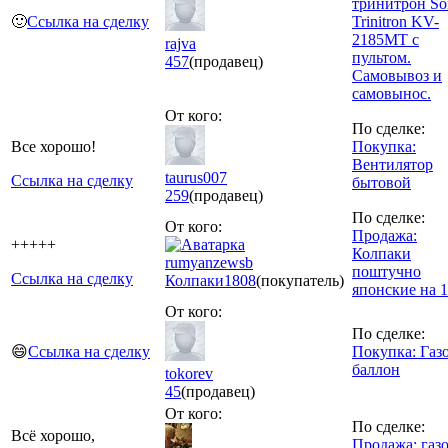
тринитрон So
🙂
Ссылка на сделку
Trinitron KV-
2185MT с
rajva
пультом.
457
(продавец)
Самовывоз и
самовынос.
От кого:
По сделке:
Все хорошо!
Покупка:
Вентилятор
taurus007
Ссылка на сделку
бытовой
259
(продавец)
По сделке:
От кого:
Продажа:
+++++
Колпаки
rumyanzewsb
поштучно
Ссылка на сделку
Колпаки
1808
(покупатель)
японские на 
От кого:
По сделке:
😄
Ссылка на сделку
Покупка: Газ
баллон
tokorev
45
(продавец)
От кого:
По сделке:
Всё хорошо,
Продажа: газ