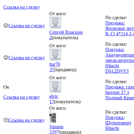
Ссылка на сделку
От кого:
По сделке:
Продажа:
😐
Ссылка на сделку
Японское лит
Сергей Власкин
R-15 4*114,3 
2
(покупатель)
По сделке:
От кого:
Покупка:
Аккумулятор
😉
Ссылка на сделку
дрель-шурупо
ttar70
Hitachi
37
(продавец)
DS12DVF3
От кого:
По сделке:
Ок
Продажа: газ
баллон 27 л
alvic
Ссылка на сделку
Полный Кран
17
(покупатель)
От кого:
По сделке:
Покупка:
🙂
Ссылка на сделку
Шуроповерт
Varanis
Hitachi
2297
(продавец)