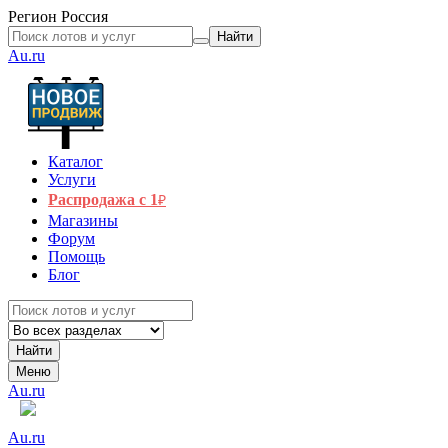
Регион
Россия
Найти
Au.ru
Каталог
Услуги
Распродажа с 1
₽
Магазины
Форум
Помощь
Блог
Найти
Меню
Au.ru
Au.ru