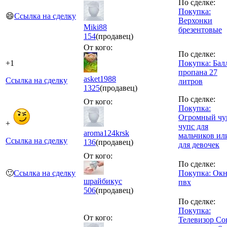
По сделке:
Покупка:
😄
Ссылка на сделку
Верхонки
Miki88
брезентовые
154
(продавец)
От кого:
По сделке:
+1
Покупка: Бал
пропана 27
asket1988
Ссылка на сделку
литров
1325
(продавец)
По сделке:
От кого:
Покупка:
Огромный чу
+
чупс для
aroma124krsk
мальчиков ил
Ссылка на сделку
136
(продавец)
для девочек
От кого:
По сделке:
🙂
Ссылка на сделку
Покупка: Ок
шрайбикус
пвх
506
(продавец)
По сделке:
Покупка:
От кого:
Телевизор Со