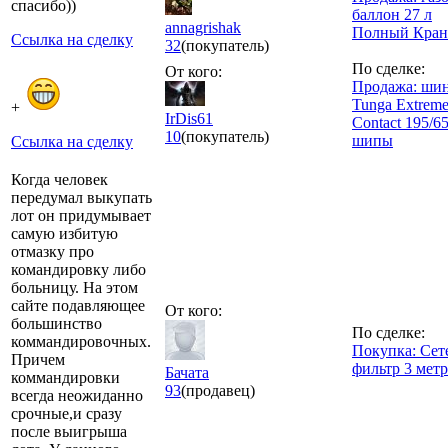
спасибо))
баллон 27 л
annagrishak
Полный Кран
Ссылка на сделку
32
(покупатель)
По сделке:
От кого:
Продажа: ши
Tunga Extrem
+
IrDis61
Contact 195/6
10
(покупатель)
шипы
Ссылка на сделку
Когда человек
передумал выкупать
лот он придумывает
самую избитую
отмазку про
командировку либо
больницу. На этом
сайте подавляющее
От кого:
большинство
По сделке:
коммандировочных.
Покупка: Сет
Причем
фильтр 3 метр
Бачата
коммандировки
93
(продавец)
всегда неожиданно
срочные,и сразу
после выигрыша