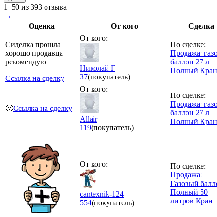
1–50 из 393 отзыва
→
Оценка
От кого
Сделка
От кого:
Сиделка прошла
По сделке:
хорошо продавца
Продажа: газ
рекомендую
баллон 27 л
Николай Г
Полный Кран
37
(покупатель)
Ссылка на сделку
От кого:
По сделке:
Продажа: газ
🙂
Ссылка на сделку
баллон 27 л
Allair
Полный Кран
119
(покупатель)
От кого:
По сделке:
Продажа:
Газовый балл
Полный 50
cantexnik-124
литров Кран
554
(покупатель)