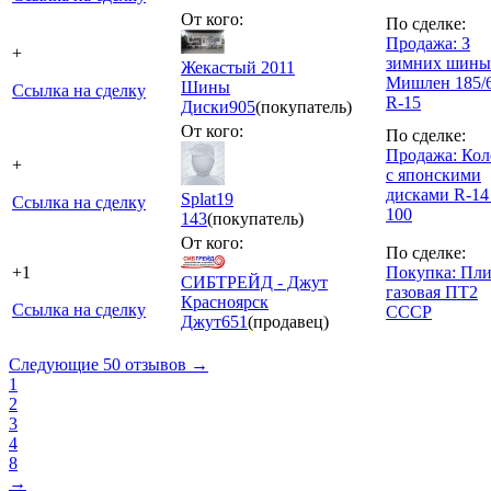
От кого:
По сделке:
Продажа: З
+
зимних шины
Жекастый 2011
Мишлен 185/
Шины
Ссылка на сделку
R-15
Диски
905
(покупатель)
От кого:
По сделке:
Продажа: Кол
+
с японскими
дисками R-14
Splat19
Ссылка на сделку
100
143
(покупатель)
От кого:
По сделке:
+1
Покупка: Пли
СИБТРЕЙД - Джут
газовая ПТ2
Красноярск
Ссылка на сделку
СССР
Джут
651
(продавец)
Следующие 50 отзывов →
1
2
3
4
8
→