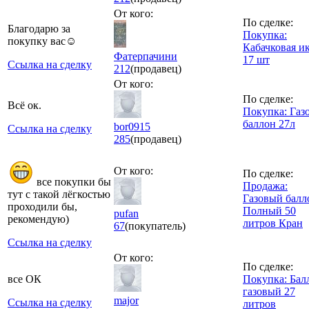
От кого:
По сделке:
Благодарю за
Покупка:
покупку вас☺️
Кабачковая и
Фатерпачини
17 шт
Ссылка на сделку
212
(продавец)
От кого:
По сделке:
Всё ок.
Покупка: Газ
баллон 27л
bor0915
Ссылка на сделку
285
(продавец)
От кого:
По сделке:
все покупки бы
Продажа:
тут с такой лёгкостью
Газовый балл
проходили бы,
Полный 50
pufan
рекомендую)
литров Кран
67
(покупатель)
Ссылка на сделку
От кого:
По сделке:
все ОК
Покупка: Бал
газовый 27
major
Ссылка на сделку
литров