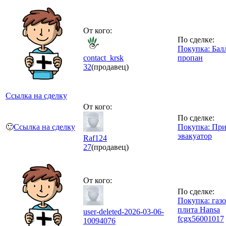
От кого:
По сделке:
Покупка: Бал
contact_krsk
пропан
32
(продавец)
Ссылка на сделку
От кого:
По сделке:
🙂
Ссылка на сделку
Покупка: Пр
эвакуатор
Raf124
27
(продавец)
От кого:
По сделке:
Покупка: газо
плита Hansa
user-deleted-2026-03-06-
fcgx56001017
10094076