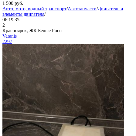
1 500
руб.
Авто, мото, водный транспорт
/
Автозапчасти
/
Двигатель и
элементы двигателя
/
06:19:35
2
Красноярск, ЖК Белые Росы
Varanis
2297