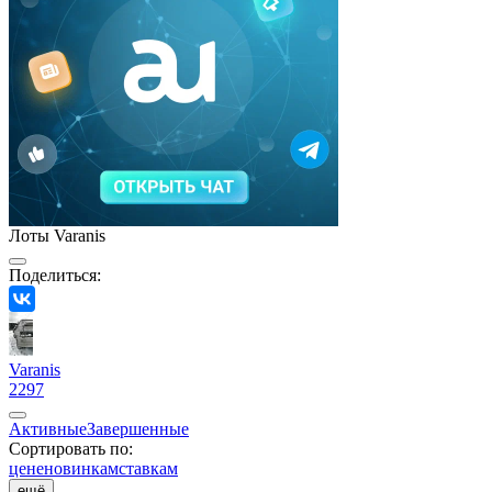
Лоты Varanis
Поделиться:
Varanis
2297
Активные
Завершенные
Сортировать по:
цене
новинкам
ставкам
ещё