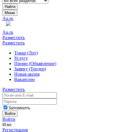
Найти
Меню
Au.ru
Au.ru
Разместить
Разместить
Товар (Лот)
Услугу
Промо (Объявление)
Заявку (Тендер)
Новая акция
Вакансию
Разместить
Запомнить
Войти
Войти
Или:
Регистрация