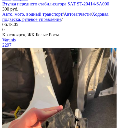
Втулка переднего стабилизатора SAT ST-20414-SA000
300
руб.
Авто, мото, водный транспорт
/
Автозапчасти
/
Ходовая,
подвеска, рулевое управление
/
06:18:05
0
Красноярск, ЖК Белые Росы
Varanis
2297