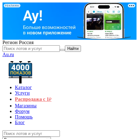
РЕКЛАМА
Регион
Россия
Найти
Au.ru
Каталог
Услуги
Распродажа с 1
₽
Магазины
Форум
Помощь
Блог