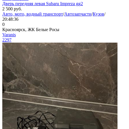
Дверь передняя левая Subaru Impreza gg2
2 500
руб.
Авто, мото, водный транспорт
/
Автозапчасти
/
Кузов
/
20:48:36
0
Красноярск, ЖК Белые Росы
Varanis
2297