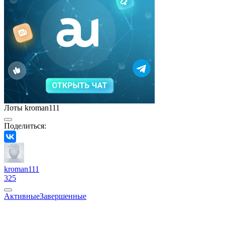
Лоты kroman111
Поделиться:
kroman111
325
Активные
Завершенные