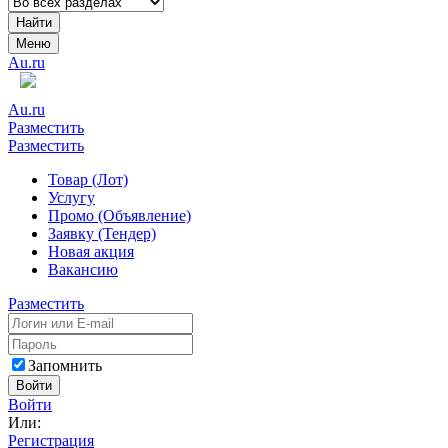
Найти
Меню
Au.ru
Au.ru
Разместить
Разместить
Товар (Лот)
Услугу
Промо (Объявление)
Заявку (Тендер)
Новая акция
Вакансию
Разместить
Запомнить
Войти
Войти
Или:
Регистрация