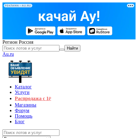
РЕКЛАМА • AU.RU
Регион
Россия
Найти
Au.ru
Каталог
Услуги
Распродажа с 1
₽
Магазины
Форум
Помощь
Блог