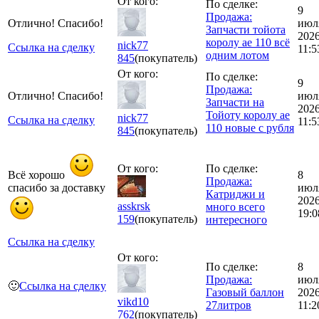
От кого:
По сделке:
9
Продажа:
Отлично! Спасибо!
июл
Запчасти тойота
202
королу ае 110 всё
nick77
Ссылка на сделку
11:5
одним лотом
845
(покупатель)
От кого:
По сделке:
9
Продажа:
Отлично! Спасибо!
июл
Запчасти на
202
Тойоту королу ае
nick77
Ссылка на сделку
11:5
110 новые с рубля
845
(покупатель)
От кого:
По сделке:
Всё хорошо
8
Продажа:
спасибо за доставку
июл
Катриджи и
202
asskrsk
много всего
19:0
159
(покупатель)
интересного
Ссылка на сделку
От кого:
По сделке:
8
Продажа:
июл
🙂
Ссылка на сделку
Газовый баллон
202
vikd10
27литров
11:2
762
(покупатель)