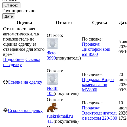
От всех
Группировать по
Дате
Оценка
От кого
Сделка
Дат
Отзыв поставлен
автоматически, т.к.
От кого:
пользователь не
По сделке:
5 ав
оценил сделку за
Продажа:
202
отведённое для этого
Диктофон soni
05:1
dleto
время.
icd-8500
3990
(покупатель)
Подробнее
.
Ссылка
на сделку
От кого:
По сделке:
20
Продажа: Видео
июл
🙂
Ссылка на сделку
камера canon
202
Nodff
MV800i
09:3
105
(покупатель)
От кого:
По сделке:
10
Продажа:
июл
😄
Ссылка на сделку
Электродвигатель
202
suekrskmail.ru
с насосом 220-380
17:2
413
(покупатель)