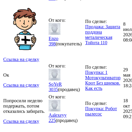
От кого:
По сделке:
8
Продажа: Защита
июл
поддона
202
металическая
Еnzo
08:0
Тойота 110
398
(покупатель)
Ссылка на сделку
От кого:
По сделке:
29
Покупка: 1
Ок
мая
Мотокультиватор
202
Крот Без шнеков.
SoYeR
Ссылка на сделку
18:2
Как есть
3035
(продавец)
От кого:
Попросили неделю
18
По сделке:
подержать, потом
окт
Покупка: Робот
отказались забирать.
202
пылесос
Aalexeyy
09:2
225
(продавец)
Ссылка на сделку