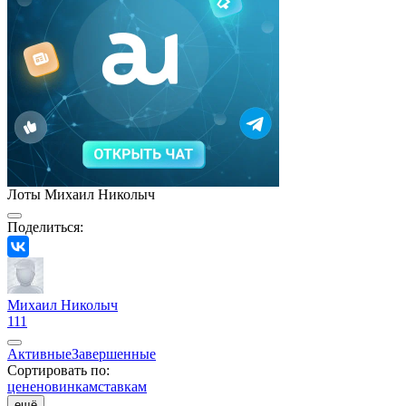
Лоты Михаил Николыч
Поделиться:
Михаил Николыч
111
Активные
Завершенные
Сортировать по:
цене
новинкам
ставкам
ещё