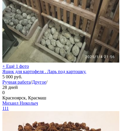
+ Ещё 1 фото
Ящик для картофеля . Ларь под картошку.
5 000
руб.
Ручная работа
/
Другое
/
28 дней
0
Красноярск, Красмаш
Михаил Николыч
111