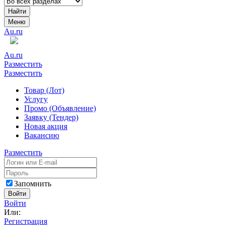
Найти
Меню
Au.ru
Au.ru
Разместить
Разместить
Товар (Лот)
Услугу
Промо (Объявление)
Заявку (Тендер)
Новая акция
Вакансию
Разместить
Запомнить
Войти
Войти
Или:
Регистрация