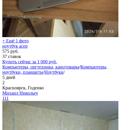
+ Ещё 1 фото
ноутбук асер
575
руб.
37 ставок
Купить сейчас за
1 000
руб.
Компьютеры, оргтехника, канцтовары
/
Компьютеры,
ноутбуки, планшеты
/
Ноутбуки
/
5 дней
2
Красноярск, Годенко
Михаил Николыч
111