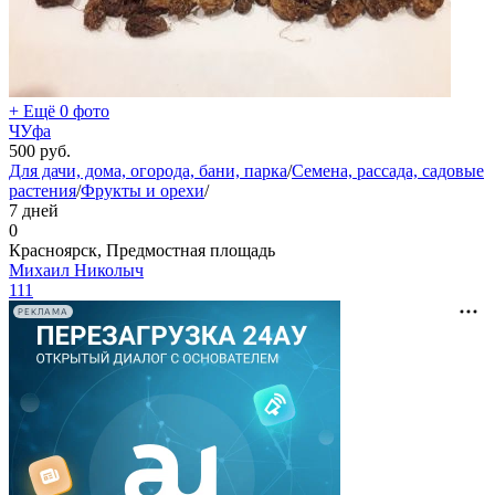
+ Ещё 0 фото
ЧУфа
500
руб.
Для дачи, дома, огорода, бани, парка
/
Семена, рассада, садовые
растения
/
Фрукты и орехи
/
7 дней
0
Красноярск, Предмостная площадь
Михаил Николыч
111
РЕКЛАМА