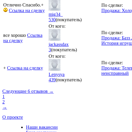
Отлично Спасибо.+
По сделке:
Ссылка на сделку
Продажа: Холод
mig34_
530
(покупатель)
От кого:
По сделке:
все хорошо
Ссылка
Продажа: Базз 
на сделку
История игруше
jackassdax
3
(покупатель)
От кого:
По сделке:
+
Ссылка на сделку
Продажа: Телев
неисправный
Lenysya
439
(покупатель)
Следующие 6 отзывов →
1
2
→
О проекте
Наши вакансии