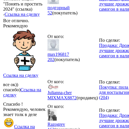
"Понять и простить
лучшие дрожжи
подгорный
2024" (ссылка)
самогон в нал
52
(покупатель)
-
Ссылка на сделку
Все отлично.
Рекомендую
От кого:
По сделке:
Продажа: Дрож
лучшие дрожжи
max196817
самогон в нал
202
(покупатель)
Ссылка на сделку
От кого:
По сделке:
все ок))
Покупка: пила 
спасибо)
Ссылка на
для ностальгии. 
Julianna-cher
сделку
(204)
MIXMAX
8872
(продавец)
Спасибо !
От кого:
Рекомендую, человек
По сделке:
знает толк в деле
Продажа: Дрож
лучшие дрожжи
Razogrev
самогон в нал
Ссылка на