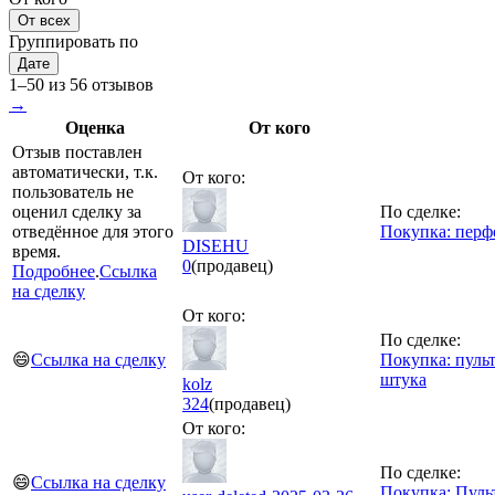
От всех
Группировать по
Дате
1–50 из 56 отзывов
→
Оценка
От кого
Отзыв поставлен
автоматически, т.к.
От кого:
пользователь не
оценил сделку за
По сделке:
отведённое для этого
Покупка: перф
DISEHU
время.
0
(продавец)
Подробнее
.
Ссылка
на сделку
От кого:
По сделке:
😄
Ссылка на сделку
Покупка: пуль
штука
kolz
324
(продавец)
От кого:
По сделке:
😄
Ссылка на сделку
Покупка: Пульт