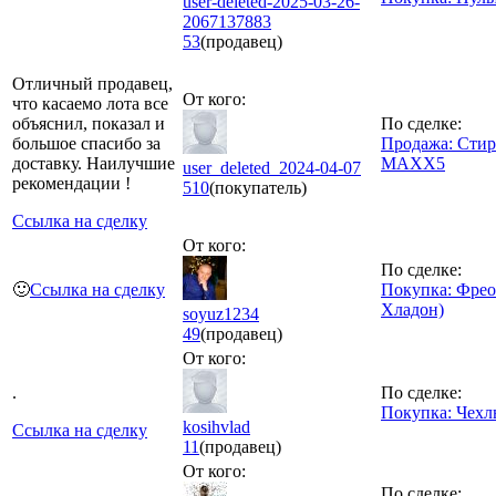
user-deleted-2025-03-26-
2067137883
53
(продавец)
Отличный продавец,
От кого:
что касаемо лота все
объяснил, показал и
По сделке:
большое спасибо за
Продажа: Сти
доставку. Наилучшие
MAXX5
user_deleted_2024-04-07
рекомендации !
510
(покупатель)
Ссылка на сделку
От кого:
По сделке:
🙂
Ссылка на сделку
Покупка: Фрео
Хладон)
soyuz1234
49
(продавец)
От кого:
.
По сделке:
Покупка: Чехл
kosihvlad
Ссылка на сделку
11
(продавец)
От кого:
По сделке: