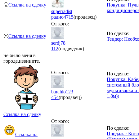
🙂
Ссылка на сделку
Покупка: Пуль
кондиционеро
superradist
радио
4715
(продавец)
От кого:
По сделке:
🙂
Ссылка на сделку
Тендер: Необх
serdj78
112
(подрядчик)
не было меня в
городе,извините.
От кого:
По сделке:
Покупка: Кабел
системный бло
мультиварка и 
barahlo123
1.8м))
454
(продавец)
Ссылка на сделку
От кого:
По сделке:
Продажа: Кост
Ссылка на