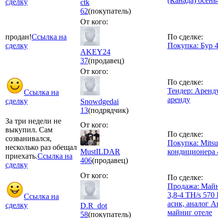
(Канада) осень
сделку
ctk
62
(покупатель)
От кого:
продан!
Ссылка на
По сделке:
сделку
Покупка: Бур 4
AKEY24
37
(продавец)
От кого:
По сделке:
Тендер: Аренд
Ссылка на
аренду
сделку
Snowdgedai
13
(подрядчик)
За три недели не
От кого:
выкупил. Сам
По сделке:
созванивался,
Покупка: Mitsu
несколько раз обещал
MustILDAR
кондиционера 
приехать.
Ссылка на
406
(продавец)
сделку
От кого:
По сделке:
Продажа: Майн
3,8-4 TH/s 570
Ссылка на
асик, аналог A
сделку
D.R_dot
майниг отеле
58
(покупатель)