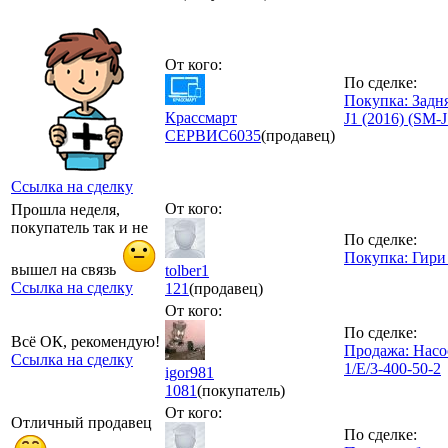
От кого:
По сделке:
Покупка: Задн
Крассмарт
J1 (2016) (SM-J
СЕРВИС
6035
(продавец)
Ссылка на сделку
От кого:
Прошла неделя,
покупатель так и не
По сделке:
Покупка: Гири
вышел на связь
tolber1
Ссылка на сделку
121
(продавец)
От кого:
По сделке:
Всё ОК, рекомендую!
Продажа: Насо
Ссылка на сделку
1/E/3-400-50-2
igor981
1081
(покупатель)
От кого:
Отличный продавец
По сделке: