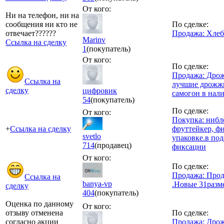
От кого:
Ни на телефон, ни на
сообщения ни кто не
По сделке:
отвечает??????
Продажа: Хле
Marinv
Ссылка на сделку
1
(покупатель)
От кого:
По сделке:
Продажа: Дрож
Ссылка на
лучшие дрожжи
сделку
цифровик
самогон в нал
54
(покупатель)
По сделке:
От кого:
Покупка: нибл
+
Ссылка на сделку
фруттейкер, ф
svetlo
упаковке.в под
714
(продавец)
фиксации
От кого:
По сделке:
Продажа: Прод
Ссылка на
banya-vp
.Новые 31разм
сделку
404
(покупатель)
Оценка по данному
От кого:
отзыву отменена
По сделке:
согласно акции
Продажа: Дрож