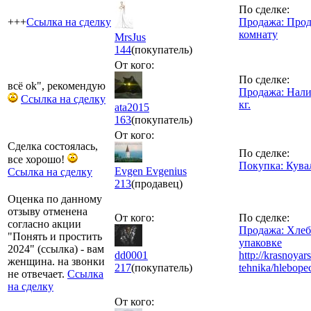
По сделке:
+++
Ссылка на сделку
Продажа: Прод
комнату
MrsJus
144
(покупатель)
От кого:
По сделке:
всё ok", рекомендую
Продажа: Налив
Ссылка на сделку
кг.
ata2015
163
(покупатель)
От кого:
Сделка состоялась,
По сделке:
все хорошо!
Покупка: Кува
Evgen Evgenius
Ссылка на сделку
213
(продавец)
Оценка по данному
отзыву отменена
От кого:
По сделке:
согласно акции
Продажа: Хлеб
"Понять и простить
упаковке
2024" (ссылка) - вам
dd0001
http://krasnoya
женщина. на звонки
217
(покупатель)
tehnika/hlebope
не отвечает.
Ссылка
на сделку
От кого: