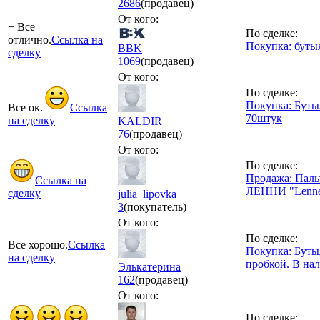
2686
(продавец)
От кого:
+ Все
По сделке:
отлично.
Ссылка на
Покупка: буты
BBK
сделку
1069
(продавец)
От кого:
По сделке:
Покупка: Буты
Все ок.
Ссылка
70штук
на сделку
KALDIR
76
(продавец)
От кого:
По сделке:
Продажа: Пальт
Ссылка на
ЛЕННИ "Lenne
сделку
julia_lipovka
3
(покупатель)
От кого:
По сделке:
Все хорошо.
Ссылка
Покупка: Бутыл
на сделку
пробкой. В нал
Элькатерина
162
(продавец)
От кого:
По сделке: