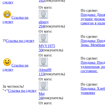
162
(покупатель)
сделку
От кого:
По сделке:
Продажа: Дрож
Ссылка на
лучшие дрожжи
сделку
aliseey
самогон в нал
294
(покупатель)
От кого:
По сделке:
??
Ссылка на сделку
Продажа: Прод
Зима. Мембран
MVV1975
50
(покупатель)
От кого:
По сделке:
Продажа: Прода
Ссылка на
удлиненная, ро
сделку
Alena99
состояние.
133
(покупатель)
От кого:
По сделке:
За честность!
Продажа: Хлеб
"+"
Ссылка на сделку
упаковке
Maj
34
(покупатель)
От кого: