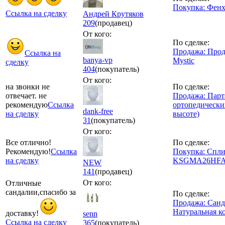
Покупка: Фенх
Ссылка на сделку
Андрей Крутяков
209
(продавец)
От кого:
По сделке:
Продажа: Прод
Ссылка на
banya-vp
Mystic
сделку
404
(покупатель)
От кого:
на звонки не
По сделке:
отвечает. не
Продажа: Парт
рекомендую
Ссылка
ортопедически
dank-free
на сделку
высоте)
31
(покупатель)
От кого:
Все отлично!
По сделке:
Рекомендую!
Ссылка
Покупка: Спли
на сделку
KSGMA26HF
NEW
141
(продавец)
От кого:
Отличные
сандалии,спасибо за
По сделке:
Продажа: Санд
Натуральная к
доставку!
senn
Ссылка на сделку
365
(покупатель)