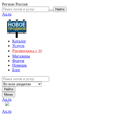
Регион
Россия
Найти
Au.ru
Каталог
Услуги
Распродажа с 1
₽
Магазины
Форум
Помощь
Блог
Найти
Меню
Au.ru
Au.ru