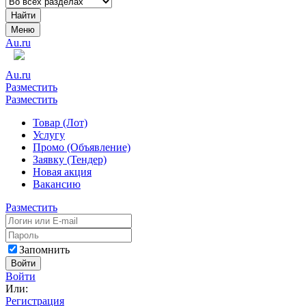
Найти
Меню
Au.ru
Au.ru
Разместить
Разместить
Товар (Лот)
Услугу
Промо (Объявление)
Заявку (Тендер)
Новая акция
Вакансию
Разместить
Запомнить
Войти
Войти
Или:
Регистрация