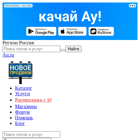
РЕКЛАМА • AU.RU
Регион
Россия
Найти
Au.ru
Каталог
Услуги
Распродажа с 1
₽
Магазины
Форум
Помощь
Блог