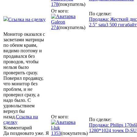
178
(покупатель)
От кого:
По сделке:
Продажа: Жесткий диск
Ссылка на сделку
Galeon
2.5" sata3 500 гигабай
274
(покупатель)
Монитор оказался с
засветами матрицы
по обеим краям,
видимо поэтому и
продавался без
проводов, чтобы
нельзя было
проверить сразу.
Поверил продавцу,
что монитор без
проблем, и не
проверил сразу, а
надо было. С
удовольствием
вернул бы
назад.
Ссылка на
От кого:
По сделке:
сделку
Продажа: Philips 170s
Комментарий
l-luk
1280*1024 точек D-
Да поздновато уже. Я
1353
(покупатель)