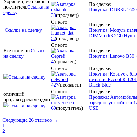
Хороший, исправный
По сделке:
покупатель
Ссылка на
dzhalnin
Покупка: DDR3L 1600
сделку
33
(продавец)
От кого:
По сделке:
.
Ссылка на сделку
Покупка: Модуль памя
Hamlet_dat
DIMM ddr3 2Gb Hynix
52
(продавец)
От кого:
Все отлично
Ссылка
По сделке:
на сделку
Cepreй
Покупка: Lenovo B50-
4
(продавец)
От кого:
По сделке:
Покупка: Корпус с бл
Ссылка на сделку
delwood
питания Ezcool R-120
427
(продавец)
Black Blue
От кого:
По сделке:
отличный
Продажа: Автомобиль
продавец,рекомендую
mc verlesen
зарядное устройство 1
Ссылка на сделку
60
(покупатель)
USB
Следующие 26 отзывов →
1
2
→