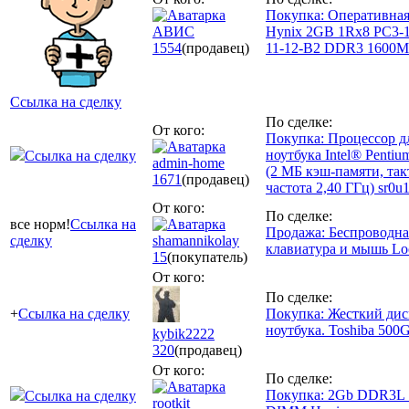
Покупка: Оперативная
АВИС
Hynix 2GB 1Rx8 PC3-
1554
(продавец)
11-12-B2 DDR3 1600
Ссылка на сделку
По сделке:
От кого:
Покупка: Процессор д
ноутбука Intel® Penti
Ссылка на сделку
admin-home
(2 МБ кэш-памяти, так
1671
(продавец)
частота 2,40 ГГц) sr0u
От кого:
По сделке:
все норм!
Ссылка на
Продажа: Беспроводна
сделку
shamannikolay
клавиатура и мышь Lo
15
(покупатель)
От кого:
По сделке:
+
Ссылка на сделку
Покупка: Жесткий дис
ноутбука. Toshiba 500G
kybik2222
320
(продавец)
От кого:
По сделке:
Покупка: 2Gb DDR3L
Ссылка на сделку
rootkit