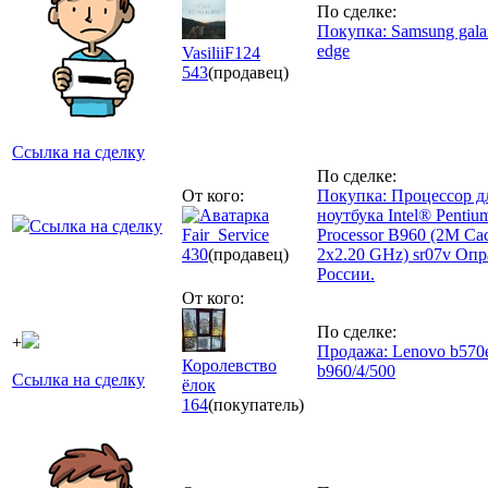
По сделке:
Покупка: Samsung gala
edge
VasiliiF124
543
(продавец)
Ссылка на сделку
По сделке:
От кого:
Покупка: Процессор д
ноутбука Intel® Penti
Ссылка на сделку
Fair_Service
Processor B960 (2M Ca
430
(продавец)
2x2.20 GHz) sr07v Опр
России.
От кого:
По сделке:
+
Продажа: Lenovo b570e
Королевство
b960/4/500
Ссылка на сделку
ёлок
164
(покупатель)