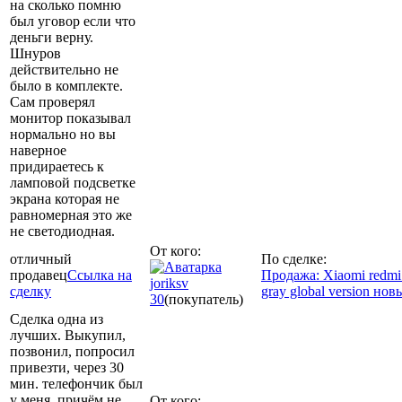
на сколько помню
был уговор если что
деньги верну.
Шнуров
действительно не
было в комплекте.
Сам проверял
монитор показывал
нормально но вы
наверное
придираетесь к
ламповой подсветке
экрана которая не
равномерная это же
не светодиодная.
От кого:
отличный
По сделке:
продавец
Ссылка на
Продажа: Xiaomi redmi
joriksv
сделку
gray global version нов
30
(покупатель)
Сделка одна из
лучших. Выкупил,
позвонил, попросил
привезти, через 30
мин. телефончик был
у меня, причём не
От кого: