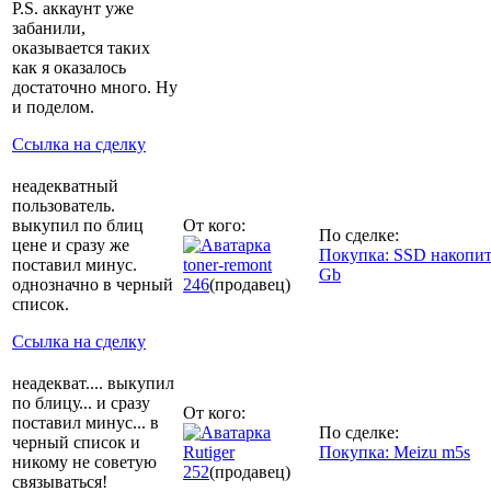
P.S. аккаунт уже
забанили,
оказывается таких
как я оказалось
достаточно много. Ну
и поделом.
Ссылка на сделку
неадекватный
пользователь.
выкупил по блиц
От кого:
По сделке:
цене и сразу же
Покупка: SSD накопит
поставил минус.
toner-remont
Gb
однозначно в черный
246
(продавец)
список.
Ссылка на сделку
неадекват.... выкупил
по блицу... и сразу
От кого:
поставил минус... в
По сделке:
черный список и
Rutiger
Покупка: Meizu m5s
никому не советую
252
(продавец)
связываться!