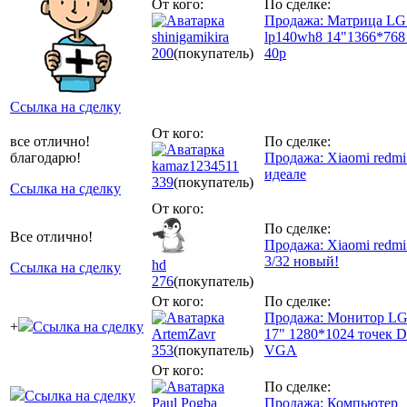
От кого:
По сделке:
Продажа: Матрица LG 
shinigamikira
lp140wh8 14"1366*768 g
200
(покупатель)
40p
Ссылка на сделку
От кого:
все отлично!
По сделке:
благодарю!
Продажа: Xiaomi redmi 
kamaz1234511
идеале
339
(покупатель)
Ссылка на сделку
От кого:
По сделке:
Все отлично!
Продажа: Xiaomi redmi 
3/32 новый!
hd
Ссылка на сделку
276
(покупатель)
От кого:
По сделке:
Продажа: Монитор LG
+
Ссылка на сделку
ArtemZavr
17" 1280*1024 точек 
353
(покупатель)
VGA
От кого:
По сделке:
Ссылка на сделку
Paul Pogba
Продажа: Компьютер