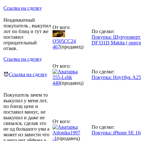
Ссылка на сделку
Неадекватный
покупатель , выкупил
От кого:
лот по блиц и тут же
По сделке:
поставил
Покупка: Шуруповерт
О505СС24
отрицательный
DF331D Makita ( ориг
467
(продавец)
отзыв.
Ссылка на сделку
От кого:
По сделке:
😈
Ссылка на сделку
555-Lelik
Покупка: Ноутбук А2
440
(продавец)
Покупатель зачем то
выкупил у меня лот,
по близц цене и
поставил минус, не
выкупил и даже не
От кого:
связался, сделав это
По сделке:
не од большого ума а
Aifonika1997
Покупка: iPhone SE 16
может из зависти что
-1
(продавец)
у него нет айфона а