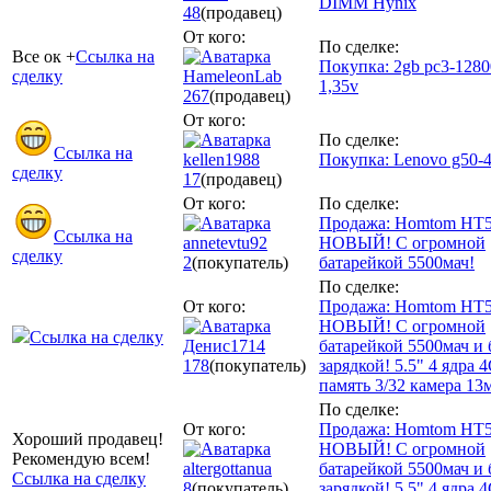
DIMM Hynix
48
(продавец)
От кого:
По сделке:
Все ок +
Ссылка на
Покупка: 2gb pc3-1280
сделку
HameleonLab
1,35v
267
(продавец)
От кого:
По сделке:
Ссылка на
kellen1988
Покупка: Lenovo g50-
сделку
17
(продавец)
От кого:
По сделке:
Продажа: Homtom HT5
Ссылка на
annetevtu92
НОВЫЙ! С огромной
сделку
2
(покупатель)
батарейкой 5500мач!
По сделке:
От кого:
Продажа: Homtom HT5
НОВЫЙ! С огромной
Ссылка на сделку
Денис1714
батарейкой 5500мач и
178
(покупатель)
зарядкой! 5.5" 4 ядра 
память 3/32 камера 13
По сделке:
От кого:
Продажа: Homtom HT5
Хороший продавец!
НОВЫЙ! С огромной
Рекомендую всем!
altergottanua
батарейкой 5500мач и
Ссылка на сделку
8
(покупатель)
зарядкой! 5.5" 4 ядра 