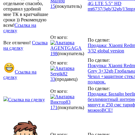
MaJIou
отдельное спасибо,
4G LTE 5.5" HD
15
(покупатель)
отправил удобной
mt6737/3gb/32gb/13mp
мне ТК в кратчайшие
сроки )) Рекомендую
всем!
Ссылка на
сделку
От кого:
По сделке:
Все отлично!
Ссылка
Продажа: Xiaomi Redm
на сделку
AGENTGAGA
3/32 global version
198
(покупатель)
По сделке:
От кого:
Покупка: Xiaomi Redmi
Grey 3+32gb Глобальна
Ссылка на
Sergik82
Чехол +защитное стекл
сделку
33
(продавец)
подарок.
По сделке:
От кого:
Продажа: Билайн beeli
безлиминтный интерн
Ссылка на сделку
Виктор83
минут и 250 смс тариф
171
(покупатель)
можноВСЕ!
От кого:
По сделке: