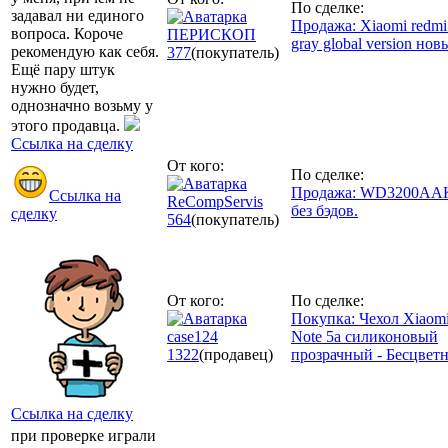
По сделке:
задавал ни единого
Продажа: Xiaomi redmi
вопроса. Короче
ПЕРИСКОП
gray global version нов
рекомендую как себя.
377
(покупатель)
Ещё пару штук
нужно будет,
однозначно возьму у
этого продавца.
Ссылка на сделку
От кого:
По сделке:
Продажа: WD3200AAK
Ссылка на
ReCompServis
без бэдов.
сделку
564
(покупатель)
От кого:
По сделке:
Покупка: Чехол Xiaom
case124
Note 5a силиконовый
1322
(продавец)
прозрачный - Бесцвет
Ссылка на сделку
при проверке играли