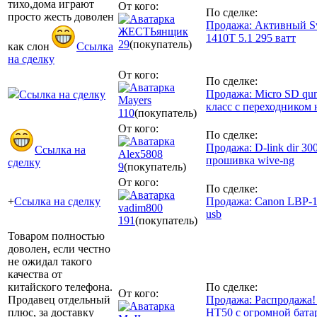
тихо,дома играют
От кого:
По сделке:
просто жесть доволен
Продажа: Активный S
ЖЕСТЬянщик
1410T 5.1 295 ватт
29
(покупатель)
как слон
Ссылка
на сделку
От кого:
По сделке:
Продажа: Micro SD qum
Ссылка на сделку
Mayers
класс с переходником 
110
(покупатель)
От кого:
По сделке:
Продажа: D-link dir 30
Ссылка на
Alex5808
прошивка wive-ng
сделку
9
(покупатель)
От кого:
По сделке:
+
Ссылка на сделку
Продажа: Canon LBP-1
vadim800
usb
191
(покупатель)
Товаром полностью
доволен, если честно
не ожидал такого
качества от
китайского телефона.
По сделке:
От кого:
Продавец отдельный
Продажа: Распродажа
плюс, за доставку
HT50 с огромной бата