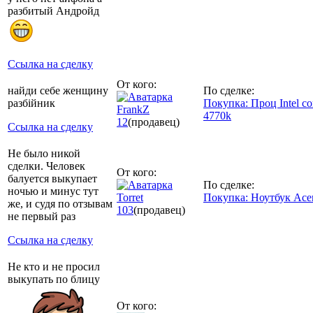
разбитый Андройд
Ссылка на сделку
От кого:
найди себе женщину
По сделке:
разбiйник
Покупка: Проц Intel cor
FrankZ
4770k
12
(продавец)
Ссылка на сделку
Не было никой
сделки. Человек
От кого:
балуется выкупает
По сделке:
ночью и минус тут
Torret
Покупка: Ноутбук Ace
же, и судя по отзывам
103
(продавец)
не первый раз
Ссылка на сделку
Не кто и не просил
выкупать по блицу
От кого: