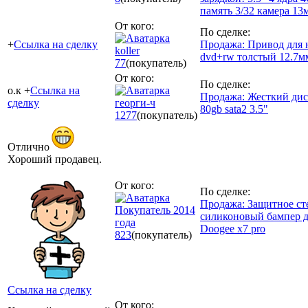
память 3/32 камера 13
От кого:
По сделке:
+
Ссылка на сделку
Продажа: Привод для 
koller
dvd+rw толстый 12.7м
77
(покупатель)
От кого:
По сделке:
о.к +
Ссылка на
Продажа: Жесткий диск
сделку
георги-ч
80gb sata2 3.5"
1277
(покупатель)
Отлично
Хороший продавец.
От кого:
По сделке:
Продажа: Защитное ст
Покупатель 2014
силиконовый бампер 
года
Doogee x7 pro
823
(покупатель)
Ссылка на сделку
От кого: