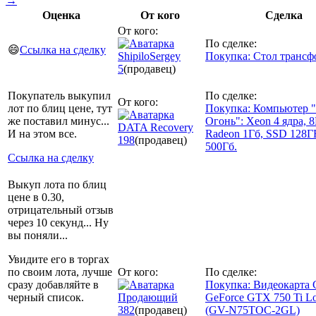
→
Оценка
От кого
Сделка
От кого:
По сделке:
😄
Ссылка на сделку
ShipiloSergey
Покупка: Стол трансф
5
(продавец)
Покупатель выкупил
По сделке:
От кого:
лот по блиц цене, тут
Покупка: Компьютер "
же поставил минус...
Огонь": Xeon 4 ядра, 
DATA Recovery
И на этом все.
Radeon 1Гб, SSD 128
198
(продавец)
500Гб.
Ссылка на сделку
Выкуп лота по блиц
цене в 0.30,
отрицательный отзыв
через 10 секунд... Ну
вы поняли...
Увидите его в торгах
по своим лота, лучше
От кого:
По сделке:
сразу добавляйте в
Покупка: Видеокарта 
черный список.
Продающий
GeForce GTX 750 Ti Lo
382
(продавец)
(GV-N75TOC-2GL)