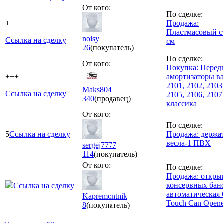
От кого:
По сделке:
+
Продажа:
Пластмасовый с
noisy
Ссылка на сделку
см
26
(покупатель)
По сделке:
От кого:
Покупка: Перед
+++
амортизаторы ва
2101, 2102, 2103
Maks804
Ссылка на сделку
2105, 2106, 2107
340
(продавец)
классика
От кого:
По сделке:
5
Ссылка на сделку
Продажа: держа
весла-1 ПВХ
sergej7777
114
(покупатель)
От кого:
По сделке:
Продажа: откры
консервных бан
Ссылка на сделку
автоматическая
Kapremontnik
Touch Can Opene
8
(покупатель)