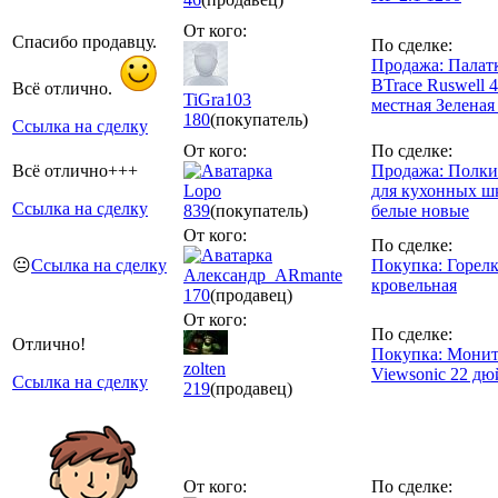
От кого:
Спасибо продавцу.
По сделке:
Продажа: Палат
BTrace Ruswell 4
Всё отлично.
TiGra103
местная Зеленая
180
(покупатель)
Ссылка на сделку
От кого:
По сделке:
Всё отлично+++
Продажа: Полки
Lopo
для кухонных ш
Ссылка на сделку
839
(покупатель)
белые новые
От кого:
По сделке:
😐
Ссылка на сделку
Покупка: Горел
Александр_ARmante
кровельная
170
(продавец)
От кого:
По сделке:
Отлично!
Покупка: Мони
zоlten
Viewsonic 22 д
Ссылка на сделку
219
(продавец)
От кого:
По сделке: