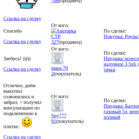
708
(продавец)
Ссылка на сделку
От кого:
Спасибо
По сделке:
СТР
Покупка: Роульс
Ссылка на сделку
327
(продавец)
От кого:
По сделке:
Заебись! )))))
Продажа: колесо
надувное 3,5х6 
maus-70
Ссылка на сделку
тачки
2
(покупатель)
Отлично, днём
выкупил
От кого:
созвонились и
По сделке:
забрал, + получил
Продажа: Балло
консультацию по
газовый 5л, вен
подключению к
Spy777
полный
91
(покупатель)
плитке.
Ссылка на сделку