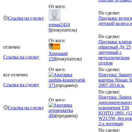
От кого:
По сделке:
🙂
Ссылка на сделку
Продажа: велос
детский колеса 
roman2424
9
(покупатель)
По сделке:
От кого:
Продажа: клапа
отлично
обратный Ду 25
латунный с
Хороший
Ссылка на сделку
металлическим
159
(покупатель)
седлом
От кого:
По сделке:
все отлично
Покупка: Защит
zashita-krasnoyarsk
картера Nissan X
Ссылка на сделку
371
(продавец)
2007-2014г.в.
По сделке:
Покупка: Лампа
От кого:
дополнительног
🙂
Ссылка на сделку
освещения T20
avtopostavka
KOITO 1891, (1
494
(продавец)
W21/5W, без цок
2-х нитевая)
По сделке: