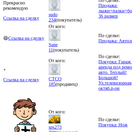
По сделке:
Прекрасно
Продажа:
рекомендую
лыжи+палки+бо
sudo
36 размер
Ссылка на сделку
234
(покупатель)
От кого:
По сделке:
😄
Ссылка на сделку
Продажа: Автол
Sane
11
(покупатель)
По сделке:
От кого:
Покупка: Гараж 
аренда под ремо
+
авто. Теплый!
Большой!
CTCO
Ссылка на сделку
Ул.телевизорная
185
(продавец)
октяб.р-он
От кого:
По сделке:
Покупка: Нож
sps273