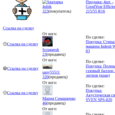
Продажа: 4шт. -
4ubik
GoodYear Efficie
323
(покупатель)
215/55 R16
Ссылка на сделку
От кого:
По сделке:
Покупка: Стира
🙂
Ссылка на сделку
машина Indesit 
Scraggesh
83
23
(продавец)
От кого:
По сделке:
Покупка: Полн
😄
Ссылка на сделку
газовый баллон 
sany55511
литров (кран)
320
(продавец)
От кого:
По сделке:
Покупка:
🙂
Ссылка на сделку
Акустическая с
Мария Симащенко
SVEN SPS-820
46
(продавец)
От кого:
По сделке: