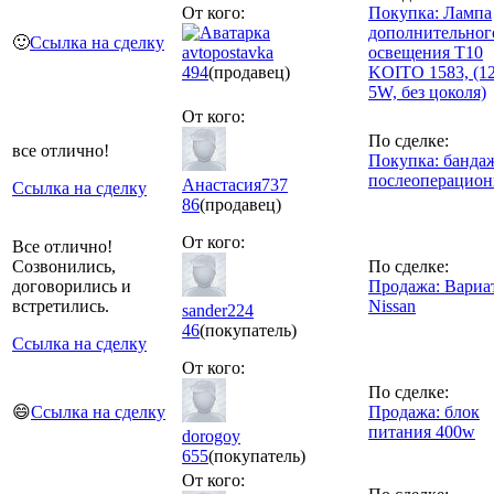
От кого:
Покупка: Лампа
дополнительног
🙂
Ссылка на сделку
avtopostavka
освещения T10
494
(продавец)
KOITO 1583, (1
5W, без цоколя)
От кого:
По сделке:
все отлично!
Покупка: банда
послеоперацио
Анастасия737
Ссылка на сделку
86
(продавец)
От кого:
Все отлично!
Созвонились,
По сделке:
договорились и
Продажа: Вариа
встретились.
Nissan
sander224
46
(покупатель)
Ссылка на сделку
От кого:
По сделке:
😄
Ссылка на сделку
Продажа: блок
питания 400w
dorogoy
655
(покупатель)
От кого: