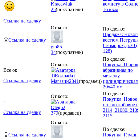
Kracav4uk
комнату в Солн
25
(покупатель)
16 кв.м
Ссылка на сделку
От кого:
По сделке:
Продажа: Ново
🙂
Ссылка на сделку
костюм Петрушк
Скоморох, р.30 (
gto85
128)
34
(покупатель)
По сделке:
От кого:
Покупка: Шаро
Все ок +
абразивная по
TiRo-market
металлу,
Ссылка на сделку
Магазин
2841
(продавец)
цилиндрическая
20х40 мм
По сделке:
От кого:
Покупка: Новое
+
стекло лобовое 
Oleg52
2114, 21080, 210
Ссылка на сделку
379
(продавец)
2115
От кого:
По сделке:
🙂
Ссылка на сделку
Покупка: Глуши