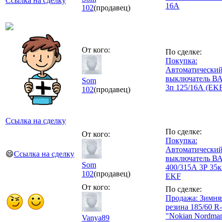
Ссылка на сделку
16А
102
(продавец)
От кого:
По сделке:
Покупка:
Автоматически
выключатель ВА
Som
3п 125/16А (EK
102
(продавец)
Ссылка на сделку
По сделке:
От кого:
Покупка:
Автоматически
😄
Ссылка на сделку
выключатель В
Som
400/315А 3Р 35
102
(продавец)
EKF
От кого:
По сделке:
Продажа: Зимня
резина 185/60 R
"Nokian Nordma
Vanya89