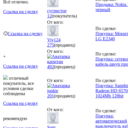
Всё отлично.
Продажа: Nokia
черный
сугристое
Ссылка на сделку
12
(покупатель)
От кого:
По сделке:
🙂
Ссылка на сделку
Покупка: Мони
LG E2340
Viy124
275
(продавец)
От кого:
По сделке:
+
Покупка: сетево
капитан
кабель шнур пр
Ссылка на сделку
492
(продавец)
отличный
От кого:
По сделке:
покупатель, все
Покупка: Sapphi
условия сделки
junkie
Radeon HD 6570
соблюдены
201
(продавец)
1024Mb 128bit
Ссылка на сделку
От кого:
По сделке:
Покупка:
рекомендую
автоматический
выключатель ва
Som