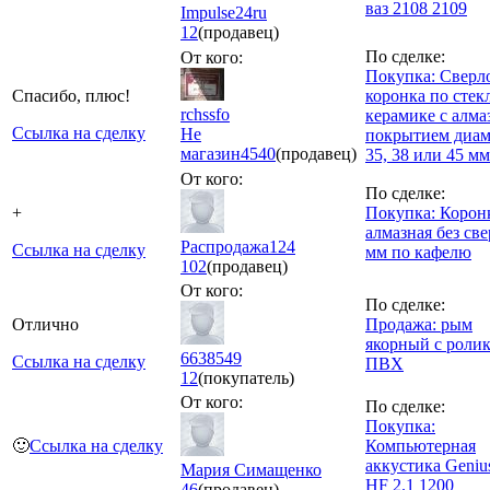
ваз 2108 2109
Impulse24ru
12
(продавец)
По сделке:
От кого:
Покупка: Сверло
Спасибо, плюс!
коронка по стекл
rchssfo
керамике с алм
Ссылка на сделку
Не
покрытием диам
магазин
4540
(продавец)
35, 38 или 45 мм
От кого:
По сделке:
+
Покупка: Корон
алмазная без све
Распродажа124
Ссылка на сделку
мм по кафелю
102
(продавец)
От кого:
По сделке:
Отлично
Продажа: рым
якорный с роли
6638549
Ссылка на сделку
ПВХ
12
(покупатель)
От кого:
По сделке:
Покупка:
🙂
Ссылка на сделку
Компьютерная
аккустика Geniu
Мария Симащенко
HF 2.1 1200
46
(продавец)