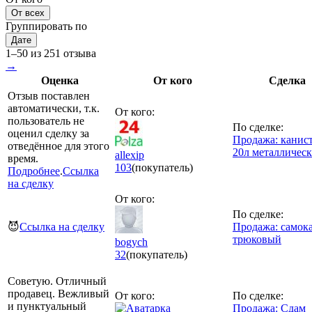
От всех
Группировать по
Дате
1–50 из 251 отзыва
→
Оценка
От кого
Сделка
Отзыв поставлен
автоматически, т.к.
От кого:
пользователь не
По сделке:
оценил сделку за
Продажа: канис
отведённое для этого
20л металлическ
allexip
время.
103
(покупатель)
Подробнее
.
Ссылка
на сделку
От кого:
По сделке:
😈
Ссылка на сделку
Продажа: самок
трюковый
bogych
32
(покупатель)
Советую. Отличный
продавец. Вежливый
От кого:
По сделке:
и пунктуальный
Продажа: Сдам