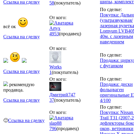
шипы, комплект
Ссылка на сделку
58
(покупатель)
По сделке:
Покупка: Дальн
От кого:
(ультразвуковая/
лазерная рулетка
всё ок
Artyx
Lomvum LVB40
4953
(продавец)
40м. с лазерным
Ссылка на сделку
наведением
От кого:
По сделке:
Продажа: цирку
с фуганком
Works
Ссылка на сделку
1
(покупатель)
По сделке:
От кого:
Продажа: диски
рекомендую
фольцваген
продавца.
Дмитрий747
оригинальные 
Ссылка на сделку
37
(покупатель)
4/100
По сделке:
От кого:
Покупка: Nissan
Trail T31 (2007-
🙂
Ссылка на сделку
slap88
дефлекторы бок
796
(продавец)
окон, ветровики
Ниссан Х-траил