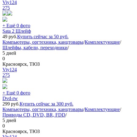
Viy124
275
+ Ещё 0 фото
Sata 2 Шлейф
49
руб.
Купить сейчас за
50
руб.
Компьютеры, оргтехника, канцтовары
/
Комплектующие
/
Шлейфы, кабели, переходники
/
5 дней
0
Красноярск, ТЮЗ
Viy124
275
+ Ещё 0 фото
Dvd-rw
299
руб.
Купить сейчас за
300
руб.
Компьютеры, оргтехника, канцтовары
/
Комплектующие
/
Приводы CD, DVD, BR, FDD
/
5 дней
0
Красноярск, ТЮЗ
Viy124