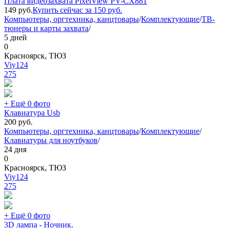
Плата видеозахвата PixelView PV-CX881
149
руб.
Купить сейчас за
150
руб.
Компьютеры, оргтехника, канцтовары
/
Комплектующие
/
ТВ-
тюнеры и карты захвата
/
5 дней
0
Красноярск, ТЮЗ
Viy124
275
+ Ещё 0 фото
Клавиатура Usb
200
руб.
Компьютеры, оргтехника, канцтовары
/
Комплектующие
/
Клавиатуры для ноутбуков
/
24 дня
0
Красноярск, ТЮЗ
Viy124
275
+ Ещё 0 фото
3D лампа - Ночник.