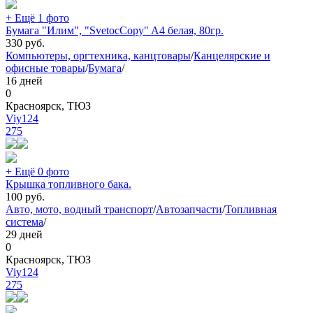
+ Ещё 1 фото
Бумага "Илим", "SvetocСopy" A4 белая, 80гр.
330
руб.
Компьютеры, оргтехника, канцтовары
/
Канцелярские и
офисные товары
/
Бумага
/
16 дней
0
Красноярск, ТЮЗ
Viy124
275
+ Ещё 0 фото
Крышка топливного бака.
100
руб.
Авто, мото, водный транспорт
/
Автозапчасти
/
Топливная
система
/
29 дней
0
Красноярск, ТЮЗ
Viy124
275