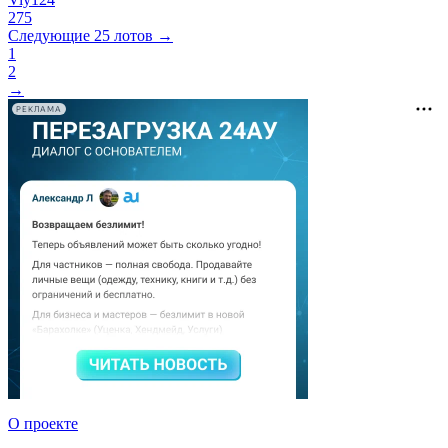
275
Следующие 25 лотов →
1
2
→
РЕКЛАМА
О проекте