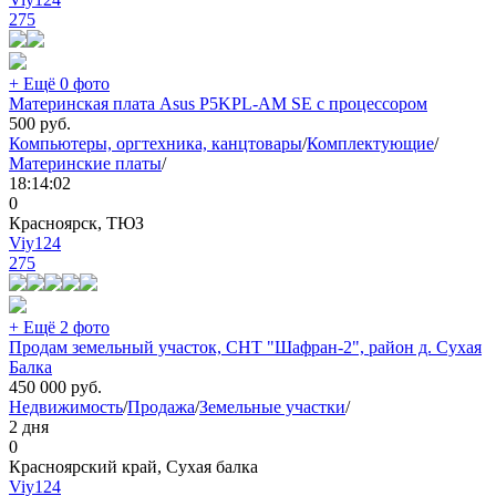
275
+ Ещё 0 фото
Материнская плата Asus P5KPL-AM SE c процессором
500
руб.
Компьютеры, оргтехника, канцтовары
/
Комплектующие
/
Материнские платы
/
18:14:02
0
Красноярск, ТЮЗ
Viy124
275
+ Ещё 2 фото
Продам земельный участок, СНТ "Шафран-2", район д. Сухая
Балка
450 000
руб.
Недвижимость
/
Продажа
/
Земельные участки
/
2 дня
0
Красноярский край, Сухая балка
Viy124