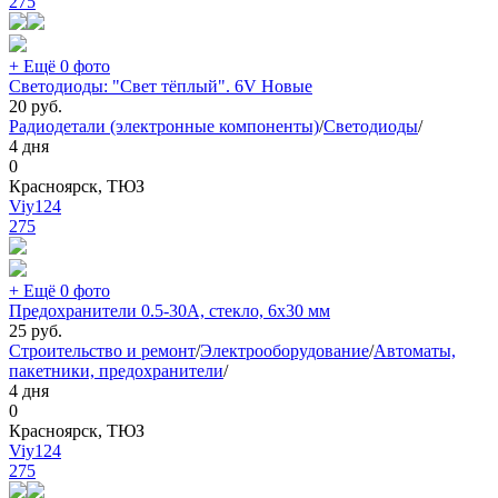
275
+ Ещё 0 фото
Светодиоды: "Свет тёплый". 6V Новые
20
руб.
Радиодетали (электронные компоненты)
/
Светодиоды
/
4 дня
0
Красноярск, ТЮЗ
Viy124
275
+ Ещё 0 фото
Предохранители 0.5-30А, стекло, 6х30 мм
25
руб.
Строительство и ремонт
/
Электрооборудование
/
Автоматы,
пакетники, предохранители
/
4 дня
0
Красноярск, ТЮЗ
Viy124
275