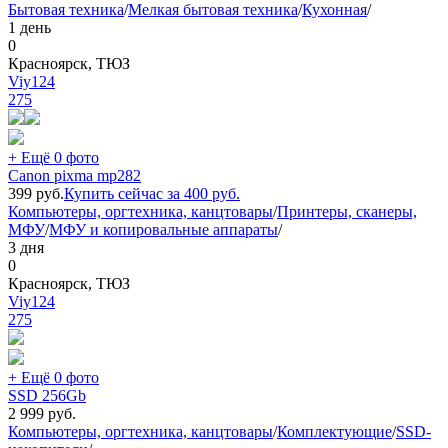
Бытовая техника
/
Мелкая бытовая техника
/
Кухонная
/
1 день
0
Красноярск, ТЮЗ
Viy124
275
+ Ещё 0 фото
Canon pixma mp282
399
руб.
Купить сейчас за
400
руб.
Компьютеры, оргтехника, канцтовары
/
Принтеры, сканеры,
МФУ
/
МФУ и копировальные аппараты
/
3 дня
0
Красноярск, ТЮЗ
Viy124
275
+ Ещё 0 фото
SSD 256Gb
2 999
руб.
Компьютеры, оргтехника, канцтовары
/
Комплектующие
/
SSD-