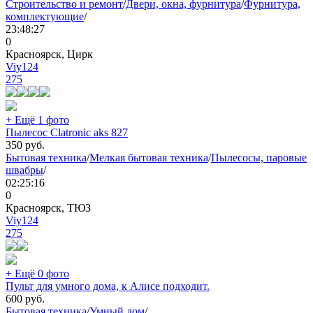
Строительство и ремонт
/
Двери, окна, фурнитура
/
Фурнитура,
комплектующие
/
23:48:27
0
Красноярск, Цирк
Viy124
275
+ Ещё 1 фото
Пылесос Clatronic aks 827
350
руб.
Бытовая техника
/
Мелкая бытовая техника
/
Пылесосы, паровые
швабры
/
02:25:16
0
Красноярск, ТЮЗ
Viy124
275
+ Ещё 0 фото
Пульт для умного дома, к Алисе подходит.
600
руб.
Бытовая техника
/
Умный дом
/