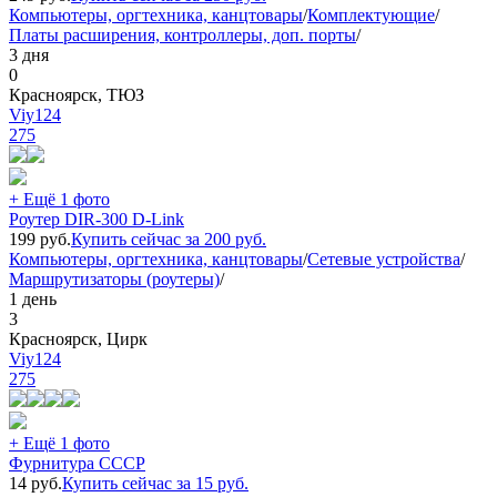
Компьютеры, оргтехника, канцтовары
/
Комплектующие
/
Платы расширения, контроллеры, доп. порты
/
3 дня
0
Красноярск, ТЮЗ
Viy124
275
+ Ещё 1 фото
Роутер DIR-300 D-Link
199
руб.
Купить сейчас за
200
руб.
Компьютеры, оргтехника, канцтовары
/
Сетевые устройства
/
Маршрутизаторы (роутеры)
/
1 день
3
Красноярск, Цирк
Viy124
275
+ Ещё 1 фото
Фурнитура СССР
14
руб.
Купить сейчас за
15
руб.