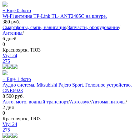
+ Ещё 0 фото
Wi-Fi антенна TP-Link TL- ANT2405C на шнуре.
380
руб.
Смартфоны, связь, навигация
/
Запчасти, оборудование
/
Антенны
/
6 дней
0
Красноярск, ТЮЗ
Viy124
275
+ Ещё 1 фото
Аудио система. Mitsubishi Pajero Sport. Головное устройство.
CNE6923
8 500
руб.
Авто, мото, водный транспорт
/
Автозвук
/
Автомагнитолы
/
2 дня
0
Красноярск, ТЮЗ
Viy124
275