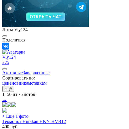
Лоты Viy124
Поделиться:
Viy124
275
Активные
Завершенные
Сортировать по:
цене
новинкам
ставкам
ещё
1–50 из 75 лотов
→
+ Ещё 1 фото
Термопот Hurakan HKN-HVB12
400
руб.