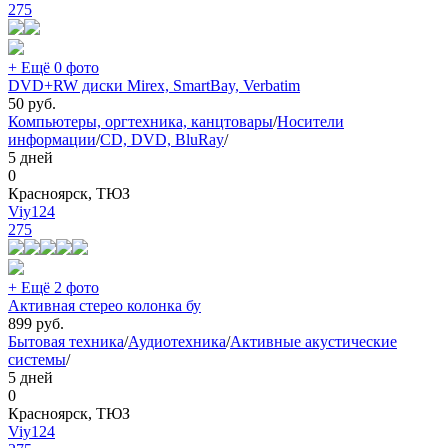
275
+ Ещё 0 фото
DVD+RW диски Mirex, SmartBay, Verbatim
50
руб.
Компьютеры, оргтехника, канцтовары
/
Носители
информации
/
CD, DVD, BluRay
/
5 дней
0
Красноярск, ТЮЗ
Viy124
275
+ Ещё 2 фото
Активная стерео колонка бу
899
руб.
Бытовая техника
/
Аудиотехника
/
Активные акустические
системы
/
5 дней
0
Красноярск, ТЮЗ
Viy124