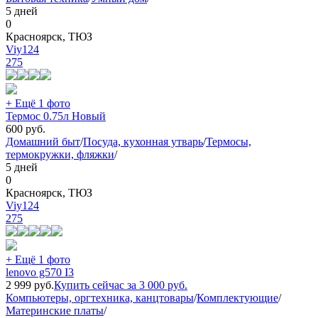
5 дней
0
Красноярск, ТЮЗ
Viy124
275
+ Ещё 1 фото
Термос 0.75л Новый
600
руб.
Домашний быт
/
Посуда, кухонная утварь
/
Термосы,
термокружки, фляжки
/
5 дней
0
Красноярск, ТЮЗ
Viy124
275
+ Ещё 1 фото
lenovo g570 I3
2 999
руб.
Купить сейчас за
3 000
руб.
Компьютеры, оргтехника, канцтовары
/
Комплектующие
/
Материнские платы
/