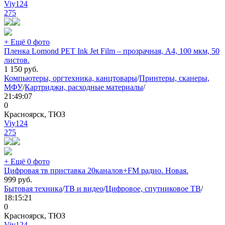
Viy124
275
+ Ещё 0 фото
Пленка Lomond PET Ink Jet Film – прозрачная, А4, 100 мкм, 50
листов.
1 150
руб.
Компьютеры, оргтехника, канцтовары
/
Принтеры, сканеры,
МФУ
/
Картриджи, расходные материалы
/
21:49:07
0
Красноярск, ТЮЗ
Viy124
275
+ Ещё 0 фото
Цифровая тв приставка 20каналов+FM радио. Новая.
999
руб.
Бытовая техника
/
ТВ и видео
/
Цифровое, спутниковое ТВ
/
18:15:21
0
Красноярск, ТЮЗ
Viy124