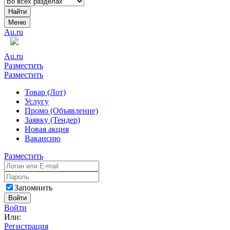
Найти
Меню
Au.ru
Au.ru
Разместить
Разместить
Товар (Лот)
Услугу
Промо (Объявление)
Заявку (Тендер)
Новая акция
Вакансию
Разместить
Запомнить
Войти
Войти
Или:
Регистрация