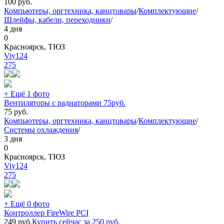
100
руб.
Компьютеры, оргтехника, канцтовары
/
Комплектующие
/
Шлейфы, кабели, переходники
/
4 дня
0
Красноярск, ТЮЗ
Viy124
275
+ Ещё 1 фото
Вентиляторы с радиаторами 75руб.
75
руб.
Компьютеры, оргтехника, канцтовары
/
Комплектующие
/
Системы охлаждения
/
3 дня
0
Красноярск, ТЮЗ
Viy124
275
+ Ещё 0 фото
Контроллер FireWire PCI
249
руб.
Купить сейчас за
250
руб.