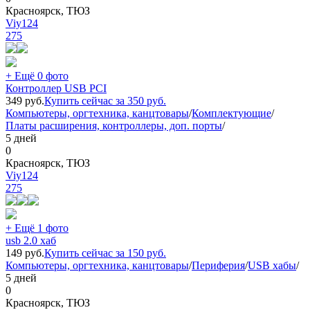
Красноярск, ТЮЗ
Viy124
275
+ Ещё 0 фото
Контроллер USB PCI
349
руб.
Купить сейчас за
350
руб.
Компьютеры, оргтехника, канцтовары
/
Комплектующие
/
Платы расширения, контроллеры, доп. порты
/
5 дней
0
Красноярск, ТЮЗ
Viy124
275
+ Ещё 1 фото
usb 2.0 хаб
149
руб.
Купить сейчас за
150
руб.
Компьютеры, оргтехника, канцтовары
/
Периферия
/
USB хабы
/
5 дней
0
Красноярск, ТЮЗ