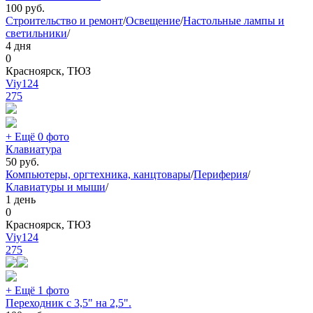
100
руб.
Строительство и ремонт
/
Освещение
/
Настольные лампы и
светильники
/
4 дня
0
Красноярск, ТЮЗ
Viy124
275
+ Ещё 0 фото
Клавиатура
50
руб.
Компьютеры, оргтехника, канцтовары
/
Периферия
/
Клавиатуры и мыши
/
1 день
0
Красноярск, ТЮЗ
Viy124
275
+ Ещё 1 фото
Переходник с 3,5" на 2,5".