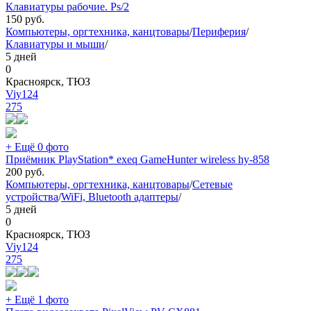
Клавиатуры рабочие. Ps/2
150
руб.
Компьютеры, оргтехника, канцтовары
/
Периферия
/
Клавиатуры и мыши
/
5 дней
0
Красноярск, ТЮЗ
Viy124
275
+ Ещё 0 фото
Приёмник PlayStation* exeq GameHunter wireless hy-858
200
руб.
Компьютеры, оргтехника, канцтовары
/
Сетевые
устройства
/
WiFi, Bluetooth адаптеры
/
5 дней
0
Красноярск, ТЮЗ
Viy124
275
+ Ещё 1 фото