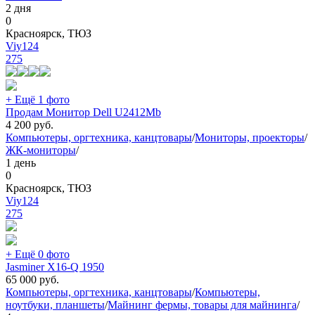
2 дня
0
Красноярск, ТЮЗ
Viy124
275
+ Ещё 1 фото
Продам Монитор Dell U2412Mb
4 200
руб.
Компьютеры, оргтехника, канцтовары
/
Мониторы, проекторы
/
ЖК-мониторы
/
1 день
0
Красноярск, ТЮЗ
Viy124
275
+ Ещё 0 фото
Jasminer X16-Q 1950
65 000
руб.
Компьютеры, оргтехника, канцтовары
/
Компьютеры,
ноутбуки, планшеты
/
Майнинг фермы, товары для майнинга
/