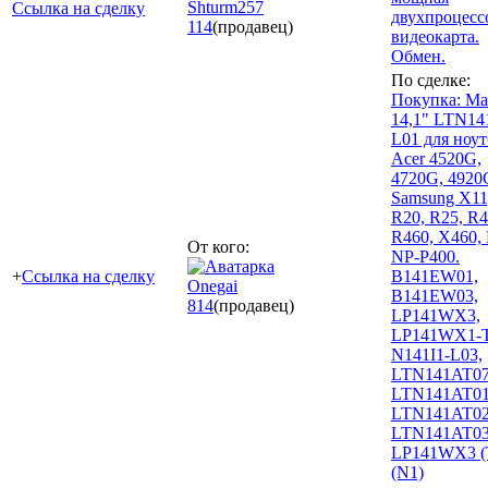
Shturm257
Ссылка на сделку
двухпроцесс
114
(продавец)
видеокарта.
Обмен.
По сделке:
Покупка: Ма
14,1" LTN1
L01 для ноут
Acer 4520G,
4720G, 4920
Samsung X11
R20, R25, R4
R460, X460,
От кого:
NP-P400.
+
Ссылка на сделку
B141EW01,
Onegai
B141EW03,
814
(продавец)
LP141WX3,
LP141WX1-T
N141I1-L03,
LTN141AT07
LTN141AT01
LTN141AT02
LTN141AT03
LP141WX3 (
(N1)