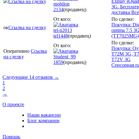
Explay sQuad
Ссылка на сделку
mobilon
3G. Бесплат
2134
(продавец)
доставка Все
От кого:
По сделке:
Покупка: Di
ок
Ссылка на сделку
tel-n2013
optima 7.5 3
tel
1448
(продавец)
(TT7025MG)
По сделке:
От кого:
Покупка: Oys
Оперативно
Ссылка
T72M 3G, T7
на сделку
Student_99
T72V 3G
1859
(продавец)
Сенсорная п
Следующие 14 отзывов →
1
2
→
О проекте
Наши вакансии
Блог компании
Помощь