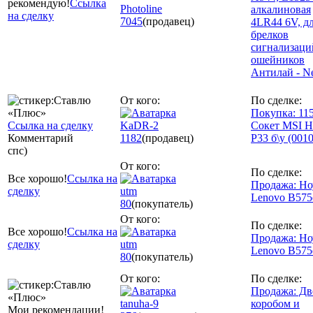
рекомендую!
Ссылка
Photoline
алкалиновая
на сделку
7045
(продавец)
4LR44 6V, д
брелков
сигнализаци
ошейников
Антилай - N
От кого:
По сделке:
Покупка: 11
Ссылка на сделку
KaDR-2
Сокет MSI 
Комментарий
1182
(продавец)
P33 б\у (001
спс)
От кого:
По сделке:
Все хорошо!
Ссылка на
Продажа: Но
сделку
utm
Lenovo B575
80
(покупатель)
От кого:
По сделке:
Все хорошо!
Ссылка на
Продажа: Но
сделку
utm
Lenovo B575
80
(покупатель)
От кого:
По сделке:
Продажа: Дв
tanuha-9
коробом и
Мои рекомендации!