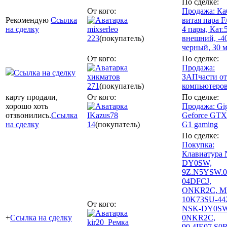
По сделке:
От кого:
Продажа: Ка
Рекомендую
Ссылка
витая пара 
на сделку
mixserleo
4 пары, Кат.5
223
(покупатель)
внешний, -4
черный, 30 
От кого:
По сделке:
Продажа:
Ссылка на сделку
хикматов
ЗАПчасти от
271
(покупатель)
компьютеро
карту продали,
От кого:
По сделке:
хорошо хоть
Продажа: Gi
отзвонились.
Ссылка
IKazus78
Geforce GTX
на сделку
14
(покупатель)
G1 gaming
По сделке:
Покупка:
Клавиатура
DY0SW,
9Z.N5YSW.0
04DFCJ,
ONKR2C, M
10K73SU-44
От кого:
NSK-DY0SW
+
Ссылка на сделку
0NKR2C,
kir20_Ремка
90.4IE07.S0R