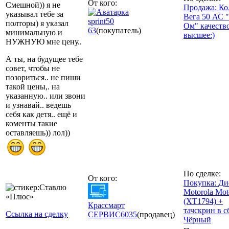
От кого:
Смешной)) я не
Продажа: Ко
указывал тебе за
Вега 50 АС "
sprint50
полторы) я указал
Ом" качеств
63
(покупатель)
минимальную и
высшее:)
НУЖНУЮ мне цену..
А ты, на будущее тебе
совет, чтобы не
позориться.. не пиши
такой цены,. на
указанную.. или звони
и узнавай.. ведешь
себя как детя.. ещё и
коменты такие
оставляешь)) лол))
По сделке:
От кого:
Покупка: Ди
Motorola Mo
(XT1794) +
Крассмарт
тачскрин в с
Ссылка на сделку
СЕРВИС
6035
(продавец)
Чёрный