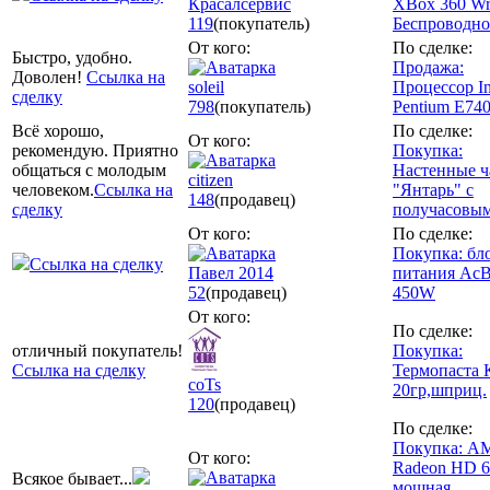
Красалсервис
XBox 360 Wri
119
(покупатель)
Беспроводно
От кого:
По сделке:
Быстро, удобно.
Продажа:
Доволен!
Ссылка на
soleil
Процессор In
сделку
798
(покупатель)
Pentium E74
Всё хорошо,
По сделке:
От кого:
рекомендую. Приятно
Покупка:
общаться с молодым
Настенные ч
citizen
человеком.
Ссылка на
"Янтарь" с
148
(продавец)
сделку
получасовым
От кого:
По сделке:
Покупка: бл
Ссылка на сделку
Павел 2014
питания AcB
52
(продавец)
450W
От кого:
По сделке:
отличный покупатель!
Покупка:
Ссылка на сделку
Термопаста 
coTs
20гр,шприц.
120
(продавец)
По сделке:
Покупка: A
От кого:
Radeon HD 6
Всякое бывает...
мощная