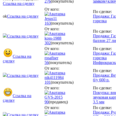
276
(покупатель)
замком+клю
Ссылка на сделку
От кого:
По сделке:
ok
Ссылка на сделку
Продажа: Га
Jesus11
горелка
163
(покупатель)
От кого:
По сделке:
Продажа: Га
Ссылка на сделку
koss-1988
баллон 27 ли
302
(покупатель)
От кого:
По сделке:
Продажа: Га
Ссылка на
rosafiser
горелка
сделку
56
(покупатель)
Инфрокрасн
От кого:
По сделке:
Продажа: Ве
Ссылка на сделку
nik4111984
б/у 600 р.
101
(покупатель)
От кого:
По сделке:
Покупка: вн
Ссылка на
GVS-2015
звуковая кар
сделку
90
(продавец)
3.5 мм
От кого:
По сделке:
Продажа: Ру
Ссылка на сделку