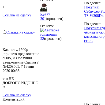
По сделке:
+
Покупка:
Сабвуфер Pio
ice777
Ссылка на сделку
TS-W308D4
301
(продавец)
По сделке:
От кого:
Покупка: Ру
🙂
Ссылка на сделку
чёрная мужч
romaroman
классика ст
52
(продавец)
стиль
Как нет .. 1500р
,принято предложение
было, и я получил
уведомление Сделка ?
№4208505. ? 19 янв
2020 00:36.
это НЕ
ДОБРОПОРЯДОЧНО.
!!
Ссылка на сделку
Комментарий
По сделке: