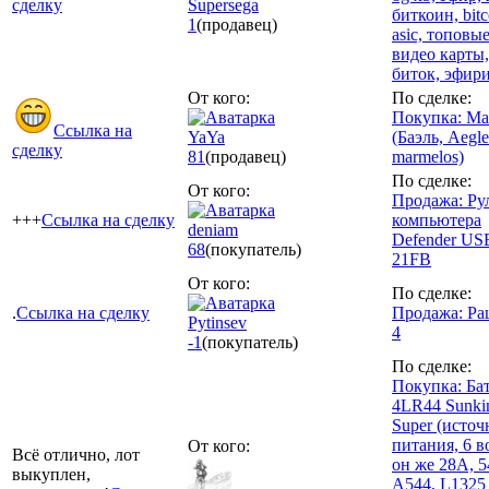
сделку
Supersega
биткоин, bitc
1
(продавец)
asic, топовы
видео карты,
биток, эфир
От кого:
По сделке:
Покупка: Ма
Ссылка на
YaYa
(Баэль, Aegle
сделку
81
(продавец)
marmelos)
По сделке:
От кого:
Продажа: Ру
+++
Ссылка на сделку
компьютера
deniam
Defender U
68
(покупатель)
21FB
От кого:
По сделке:
.
Ссылка на сделку
Продажа: Ра
Pytinsev
4
-1
(покупатель)
По сделке:
Покупка: Ба
4LR44 Sunki
Super (источ
питания, 6 в
От кого:
Всё отлично, лот
он же 28A, 
выкуплен,
A544, L1325 