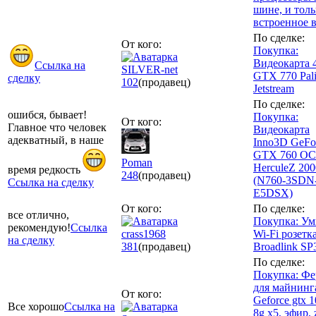
шине, и толь
встроенное 
По сделке:
От кого:
Покупка:
Видеокарта 
Ссылка на
SILVER-net
GTX 770 Pali
сделку
102
(продавец)
Jetstream
По сделке:
ошибся, бывает!
Покупка:
От кого:
Главное что человек
Видеокарта
адекватный, в наше
Inno3D GeFo
GTX 760 OC
Poman
HerculeZ 20
время редкость
248
(продавец)
(N760-3SDN
Ссылка на сделку
E5DSX)
От кого:
По сделке:
все отлично,
Покупка: Ум
рекомендую!
Ссылка
crass1968
Wi-Fi розетк
на сделку
381
(продавец)
Broadlink S
По сделке:
Покупка: Фе
для майнинг
От кого:
Geforce gtx 
Все хорошо
Ссылка на
8g x5, эфир, 