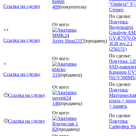
bujhm
"Орбита" У-
Ссылка на сделку
409
(покупатель)
Стерео
По сделке:
Покупка:
От кого:
Видеокарта
++
Gigabyte A
MMK24
GV-R7970 O
Ссылка на сделку
Avers Shop
2337
(продавец)
3GB rev.2.1
(256151)
По сделке:
От кого:
Покупка: 12
+
SSD-накопит
kbIcko
Kingston UV
Ссылка на сделку
333
(продавец)
[SUV500MS/
По сделке:
От кого:
Покупка:
🙂
Ссылка на сделку
Материнска
suvenir24
плата + проц
146
(продавец)
+ память
От кого:
По сделке:
🙂
Ссылка на сделку
Покупка:
Владислав 1
Сабвуфер Ур
82
(продавец)
От кого: