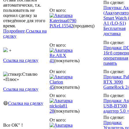
По сделке:
автоматически, т.к.
Покупка: Ак
пользователь не
От кого:
(Аккумулято
оценил сделку за
Smart Watch 
отведённое для этого
Katerinaa0790
A1 (LQ-S1)
время.
PiXeL
15542
(продавец)
Бесплатная
Подробнее
.
Ссылка на
доставка
сделку
По сделке:
От кого:
Продажа: DD
+
16гб серверн
Re.All.X
оперативная
Ссылка на сделку
41
(покупатель)
память
От кого:
По сделке:
Продажа: Pal
Clariоn
RTX 3090
45
(покупатель)
GameRock 2
Ссылка на сделку
От кого:
По сделке:
Продажа: As
😄
Ссылка на сделку
nickola81
USB-BT500
28
(покупатель)
адаптер 5.0
По сделке:
От кого:
Продажа:
Все ОК" !
Усилитель п