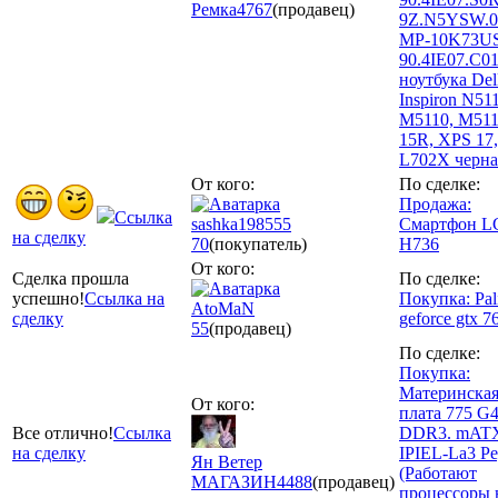
Ремка
4767
(продавец)
9Z.N5YSW.0
MP-10K73US
90.4IE07.C01
ноутбука Del
Inspiron N51
M5110, M511
15R, XPS 17,
L702X черна
От кого:
По сделке:
Продажа:
Ссылка
sashka198555
Смартфон L
на сделку
70
(покупатель)
H736
От кого:
Сделка прошла
По сделке:
успешно!
Ссылка на
Покупка: Pal
AtoМaN
сделку
geforce gtx 7
55
(продавец)
По сделке:
Покупка:
Материнска
От кого:
плата 775 G4
Все отлично!
Ссылка
DDR3. mAT
на сделку
IPIEL-La3 Pe
Ян Ветер
(Работают
МАГАЗИН
4488
(продавец)
процессоры 