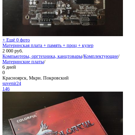
+ Ещё 0 фото
Материнская плата + память + проц + кулер
2 000
руб.
Компьютеры, оргтехника, канцтовары
/
Комплектующие
/
Материнские платы
/
6 дней
0
Красноярск, Мкрн. Покровский
suvenir24
146