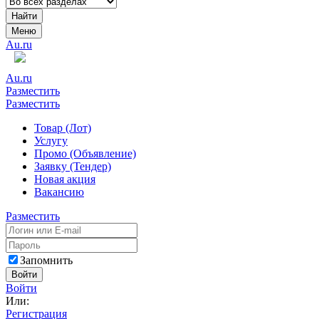
Найти
Меню
Au.ru
Au.ru
Разместить
Разместить
Товар (Лот)
Услугу
Промо (Объявление)
Заявку (Тендер)
Новая акция
Вакансию
Разместить
Запомнить
Войти
Войти
Или:
Регистрация