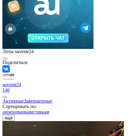
Лоты suvenir24
Поделиться:
suvenir24
146
Активные
Завершенные
Сортировать по:
цене
новинкам
ставкам
ещё