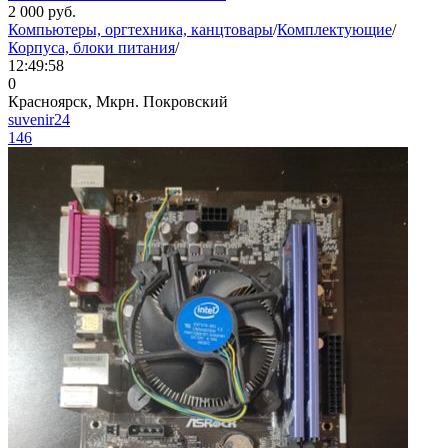
2 000
руб.
Компьютеры, оргтехника, канцтовары
/
Комплектующие
/
Корпуса, блоки питания
/
12:49:58
0
Красноярск, Мкрн. Покровский
suvenir24
146