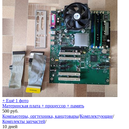
+ Ещё 1 фото
Материнская плата + процессор + память
500
руб.
Компьютеры, оргтехника, канцтовары
/
Комплектующие
/
Комплекты запчастей
/
10 дней