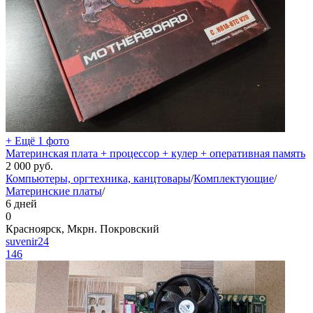
+ Ещё 1 фото
Материнская плата + процессор + кулер + оперативная память
2 000
руб.
Компьютеры, оргтехника, канцтовары
/
Комплектующие
/
Материнские платы
/
6 дней
0
Красноярск, Мкрн. Покровский
suvenir24
146