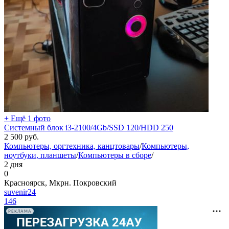
+ Ещё 1 фото
Системный блок i3-2100/4Gb/SSD 120/HDD 250
2 500
руб.
Компьютеры, оргтехника, канцтовары
/
Компьютеры,
ноутбуки, планшеты
/
Компьютеры в сборе
/
2 дня
0
Красноярск, Мкрн. Покровский
suvenir24
146
РЕКЛАМА