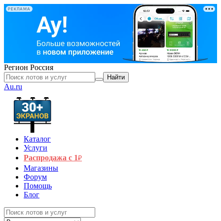
РЕКЛАМА
Регион
Россия
Найти
Au.ru
Каталог
Услуги
Распродажа с 1
₽
Магазины
Форум
Помощь
Блог