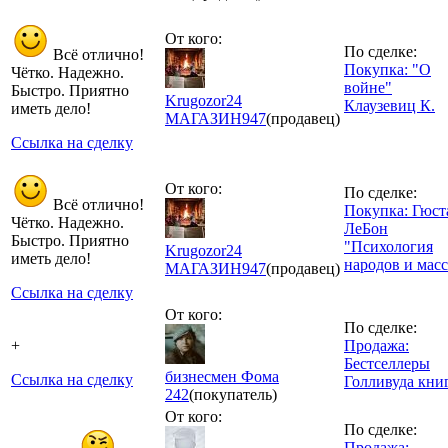
От кого:
По сделке:
Всё отлично!
Покупка: "О
Чётко. Надежно.
войне"
Быстро. Приятно
Krugozor24
Клаузевиц К.
иметь дело!
МАГАЗИН
947
(продавец)
Ссылка на сделку
От кого:
По сделке:
Всё отлично!
Покупка: Гюст
Чётко. Надежно.
ЛеБон
Быстро. Приятно
"Психология
Krugozor24
иметь дело!
народов и масс
МАГАЗИН
947
(продавец)
Ссылка на сделку
От кого:
По сделке:
+
Продажа:
Бестселлеры
бизнесмен Фома
Ссылка на сделку
Голливуда кни
242
(покупатель)
От кого:
По сделке:
Продажа: