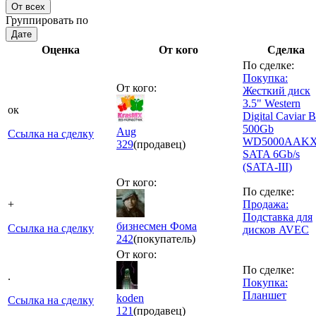
От всех
Группировать по
Дате
Оценка
От кого
Сделка
По сделке:
Покупка:
От кого:
Жесткий диск
3.5" Western
ок
Digital Caviar B
500Gb
Aug
Ссылка на сделку
WD5000AAK
329
(продавец)
SATA 6Gb/s
(SATA-III)
От кого:
По сделке:
+
Продажа:
Подставка для
бизнесмен Фома
Ссылка на сделку
дисков AVEC
242
(покупатель)
От кого:
По сделке:
.
Покупка:
Планшет
koden
Ссылка на сделку
121
(продавец)