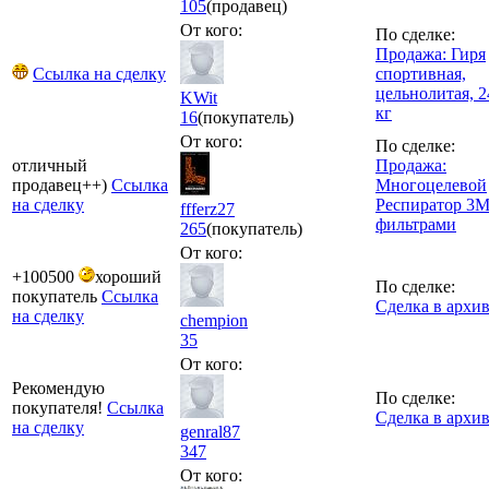
105
(продавец)
От кого:
По сделке:
Продажа: Гиря
Ссылка на сделку
спортивная,
цельнолитая, 2
KWit
кг
16
(покупатель)
От кого:
По сделке:
отличный
Продажа:
продавец++)
Ссылка
Многоцелевой
на сделку
Респиратор 3М
ffferz27
фильтрами
265
(покупатель)
От кого:
+100500
хороший
По сделке:
покупатель
Ссылка
Сделка в архи
на сделку
chempion
35
От кого:
Рекомендую
По сделке:
покупателя!
Ссылка
Сделка в архи
на сделку
genral87
347
От кого: