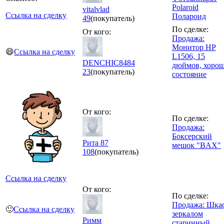
Polaroid
vitalvlad
Ссылка на сделку
Полароид
49
(покупатель)
По сделке:
От кого:
Продажа:
Монитор HP
😄
Ссылка на сделку
L1506, 15
DENCHIC8484
дюймов, хорош
23
(покупатель)
состояние
От кого:
По сделке:
Продажа:
Боксерский
Рита 87
мешок "BAX"
108
(покупатель)
Ссылка на сделку
От кого:
По сделке:
Продажа: Шка
🙂
Ссылка на сделку
зеркалом
Римм
старинный