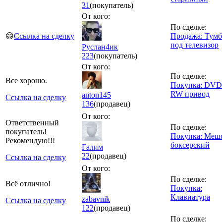
31
(покупатель)
От кого:
По сделке:
😄
Ссылка на сделку
Продажа: Тумб
под телевизор
Руслан4ик
223
(покупатель)
От кого:
По сделке:
Все хорошо.
Покупка: DVD
RW привод
anton145
Ссылка на сделку
136
(продавец)
От кого:
Ответственный
По сделке:
покупатель!
Покупка: Меш
Рекомендую!!!
боксерский
Галим
22
(продавец)
Ссылка на сделку
От кого:
По сделке:
Всё отлично!
Покупка:
Клавиатура
zabavnik
Ссылка на сделку
122
(продавец)
По сделке: