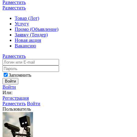
Разместить
Разместить
Товар (Лот)
Услугу
Промо (Объявление)
Заявку (Тендер)
Новая акция
Вакансию
Разместить
Запомнить
Войти
Войти
Или:
Регистрация
Разместить
Войти
Пользователь