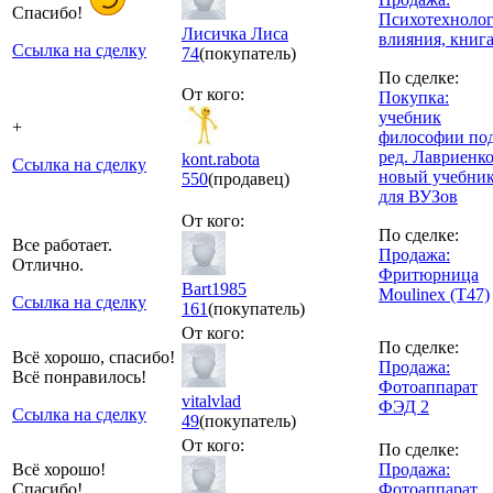
Спасибо!
Психотехноло
Лисичка Лиса
влияния, книг
Ссылка на сделку
74
(покупатель)
По сделке:
От кого:
Покупка:
учебник
+
философии по
ред. Лавриенко
kont.rabota
Ссылка на сделку
новый учебни
550
(продавец)
для ВУЗов
От кого:
По сделке:
Все работает.
Продажа:
Отлично.
Фритюрница
Bart1985
Moulinex (T47)
Ссылка на сделку
161
(покупатель)
От кого:
По сделке:
Всё хорошо, спасибо!
Продажа:
Всё понравилось!
Фотоаппарат
vitalvlad
ФЭД 2
Ссылка на сделку
49
(покупатель)
От кого:
По сделке:
Всё хорошо!
Продажа:
Спасибо!
Фотоаппарат