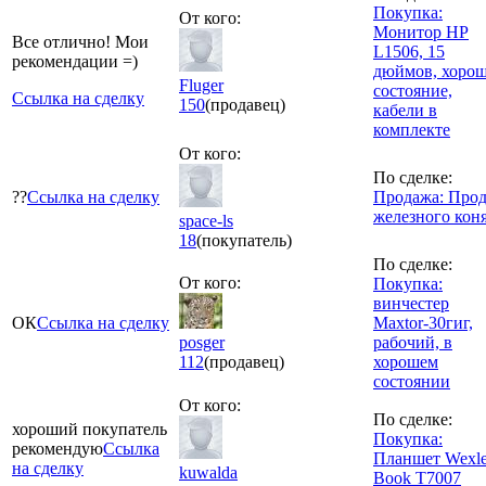
Покупка:
От кого:
Монитор HP
Все отлично! Мои
L1506, 15
рекомендации =)
дюймов, хорош
Fluger
состояние,
Ссылка на сделку
150
(продавец)
кабели в
комплекте
От кого:
По сделке:
??
Ссылка на сделку
Продажа: Про
железного коня
space-ls
18
(покупатель)
По сделке:
От кого:
Покупка:
винчестер
ОК
Ссылка на сделку
Maxtor-30гиг,
posger
рабочий, в
112
(продавец)
хорошем
состоянии
От кого:
По сделке:
хороший покупатель
Покупка:
рекомендую
Ссылка
Планшет Wexle
на сделку
kuwalda
Book T7007