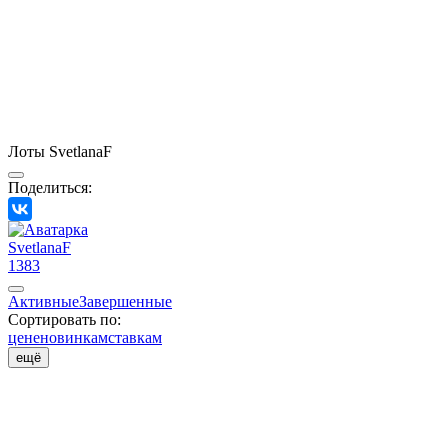
Лоты SvetlanaF
Поделиться:
SvetlanaF
1383
Активные
Завершенные
Сортировать по:
цене
новинкам
ставкам
ещё