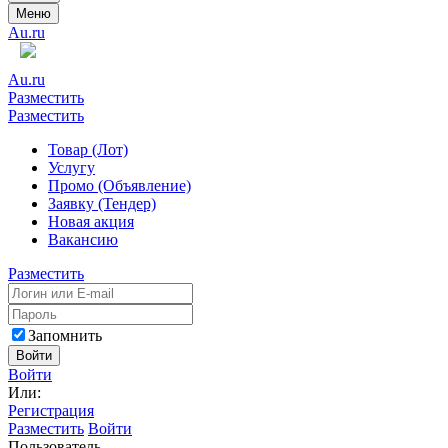
Меню
Au.ru
Au.ru
Разместить
Разместить
Товар (Лот)
Услугу
Промо (Объявление)
Заявку (Тендер)
Новая акция
Вакансию
Разместить
Запомнить
Войти
Войти
Или:
Регистрация
Разместить
Войти
Пользователь