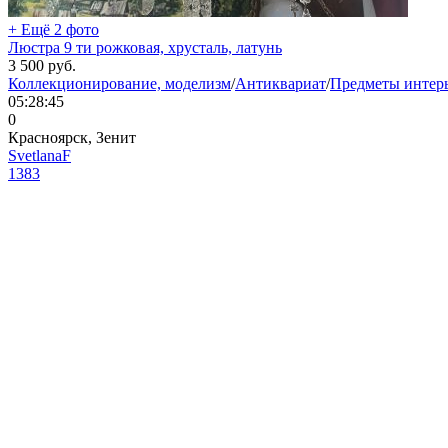
+ Ещё 2 фото
Люстра 9 ти рожковая, хрусталь, латунь
3 500
руб.
Коллекционирование, моделизм
/
Антиквариат
/
Предметы интерь
05:28:45
0
Красноярск, Зенит
SvetlanaF
1383