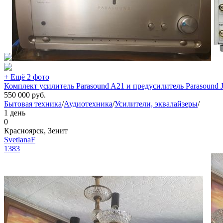
+ Ещё 2 фото
Комплект усилитель Parasound A21 и предусилитель Parasound 
550 000
руб.
Бытовая техника
/
Аудиотехника
/
Усилители, эквалайзеры
/
1 день
0
Красноярск, Зенит
SvetlanaF
1383