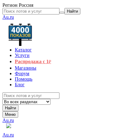
Регион
Россия
Найти
Au.ru
Каталог
Услуги
Распродажа с 1
₽
Магазины
Форум
Помощь
Блог
Найти
Меню
Au.ru
Au.ru