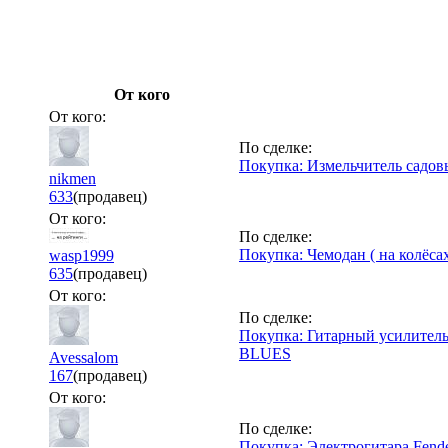
От кого
От кого:
По сделке:
Покупка: Измельчитель садов
nikmen
633
(продавец)
От кого:
По сделке:
Покупка: Чемодан ( на колёсах
wasp1999
635
(продавец)
От кого:
По сделке:
Покупка: Гитарный усилител
BLUES
Avessalom
167
(продавец)
От кого:
По сделке:
Покупка: Электрогитара Fender s