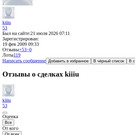
kiiiu
53
Был на сайте:
21 июля 2026 07:11
Зарегистрирован:
19 фев 2009 09:33
Отзывы
+53
−0
Лоты
1
19
Написать сообщение
Добавить в избранное
В чёрный список
В с
Отзывы о сделках kiiiu
kiiiu
53
Оценка
Все
От кого
От всех