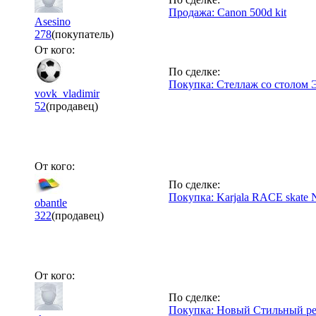
Продажа: Canon 500d kit
Asesino
278
(покупатель)
От кого:
По сделке:
Покупка: Стеллаж со столом 
vovk_vladimir
52
(продавец)
От кого:
По сделке:
Покупка: Karjala RACE skate 
obantle
322
(продавец)
От кого:
По сделке:
Покупка: Новый Стильный ре