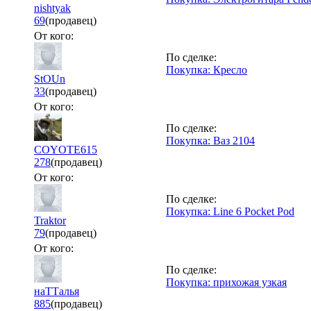
nishtyak
69
(продавец)
От кого:
По сделке:
Покупка: Кресло
StOUn
33
(продавец)
От кого:
По сделке:
Покупка: Ваз 2104
COYOTE615
278
(продавец)
От кого:
По сделке:
Покупка: Line 6 Pocket Pod
Traktor
79
(продавец)
От кого:
По сделке:
Покупка: прихожая узкая
наТТалья
885
(продавец)