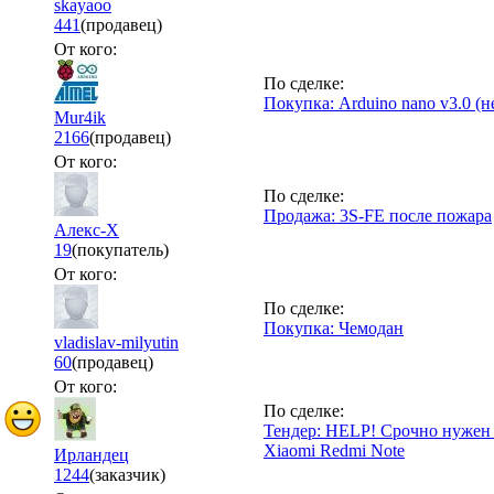
skayaoo
441
(продавец)
От кого:
По сделке:
Покупка: Arduino nano v3.0 (н
Mur4ik
2166
(продавец)
От кого:
По сделке:
Продажа: 3S-FE после пожара
Алекс-Х
19
(покупатель)
От кого:
По сделке:
Покупка: Чемодан
vladislav-milyutin
60
(продавец)
От кого:
По сделке:
Тендер: HELP! Срочно нужен 
!
Xiaomi Redmi Note
Ирландец
1244
(заказчик)