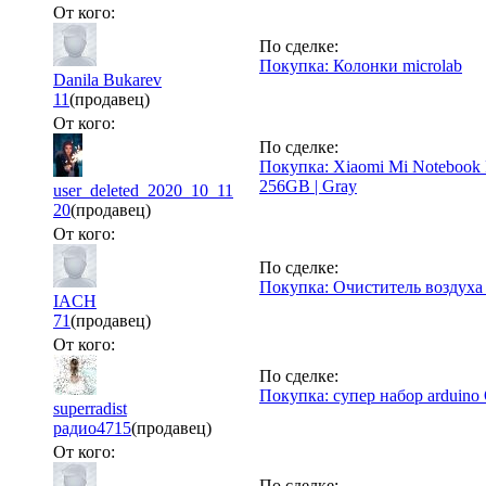
От кого:
По сделке:
Покупка: Колонки microlab
Danila Bukarev
11
(продавец)
От кого:
По сделке:
Покупка: Xiaomi Mi Notebook 
256GB | Gray
user_deleted_2020_10_11
20
(продавец)
От кого:
По сделке:
Покупка: Очиститель воздуха X
IACH
71
(продавец)
От кого:
По сделке:
Покупка: супер набор arduino 
superradist
радио
4715
(продавец)
От кого:
По сделке: