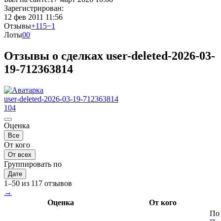
Зарегистрирован:
12 фев 2011 11:56
Отзывы
+115
−1
Лоты
0
0
Отзывы о сделках user-deleted-2026-03-
19-712363814
user-deleted-2026-03-19-712363814
104
Оценка
Все
От кого
От всех
Группировать по
Дате
1–50 из 117 отзывов
→
Оценка
От кого
По 