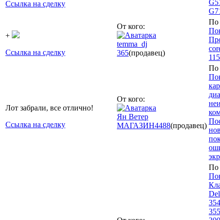
G51
Ссылка на сделку
G7
По 
От кого:
По
+
Про
temma_dj
cor
Ссылка на сделку
365
(продавец)
11
По 
Пок
кар
ди
От кого:
не
Лот забрали, все отлично!
ко
Ян Ветер
Пос
Ссылка на сделку
МАГАЗИН
4488
(продавец)
нов
пок
оши
экр
По 
По
Кла
Del
354
355