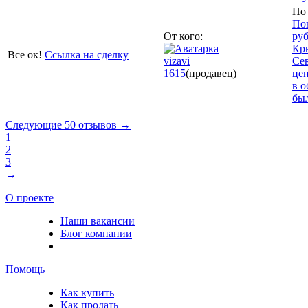
По 
Пок
От кого:
руб
Кр
Все ок!
Ссылка на сделку
vizavi
Сев
1615
(продавец)
цен
в о
бы
Следующие 50 отзывов →
1
2
3
→
О проекте
Наши вакансии
Блог компании
Помощь
Как купить
Как продать