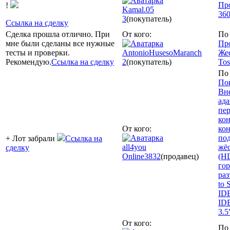
Пр
!
Kamal.05
36
3
(покупатель)
Ссылка на сделку
Сделка прошла отлично. При
От кого:
По 
мне были сделаны все нужные
Пр
тесты и проверки.
AntonioHusesoMaranch
Же
Рекомендую.
Ссылка на сделку
2
(покупатель)
Tos
По 
По
Вн
ада
пер
кон
От кого:
кон
по
+ Лот забрали
Ссылка на
all4you
жё
сделку
Online
3832
(продавец)
(H
го
раз
to 
IDE
IDE
3.5
От кого:
По 