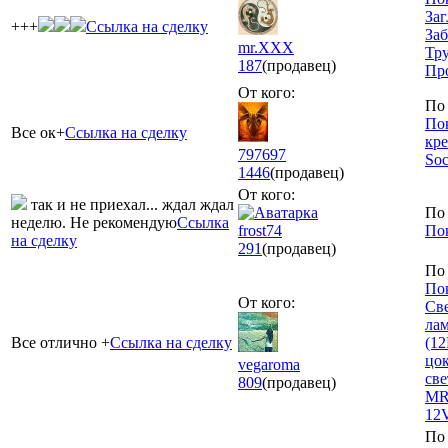
Заг
+++
Ссылка на сделку
Заб
mr.XXX
Тр
187
(продавец)
Пр
От кого:
По 
По
Все ок+
Ссылка на сделку
кре
797697
So
1446
(продавец)
От кого:
так и не приехал... ждал ждал
По 
неделю. Не рекомендую
Ссылка
frost74
По
на сделку
291
(продавец)
По 
По
От кого:
Св
ла
Все отлично +
Ссылка на сделку
(12
цок
vegaroma
све
809
(продавец)
MR
12
По 