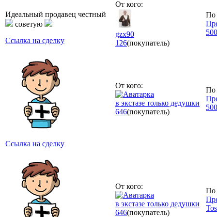
От кого:
Идеальный продавец честный
По 
Пр
советую
500
gzx90
Ссылка на сделку
126
(покупатель)
От кого:
По 
Пр
в экстазе только дедушки
500
646
(покупатель)
Ссылка на сделку
От кого:
По 
Пр
в экстазе только дедушки
Tos
646
(покупатель)