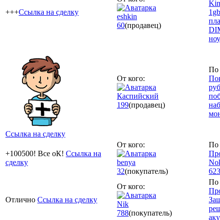
Ki
+++
Ссылка на сделку
1gb
eshkin
пл
60
(продавец)
DI
ноу
По 
От кого:
Пок
руб
Каспийский
по
199
(продавец)
наб
мо
Ссылка на сделку
От кого:
По 
+100500! Все оК!
Ссылка на
Пр
сделку
benya
No
32
(покупатель)
62
По 
От кого:
Пр
Отлично
Ссылка на сделку
За
Nik
ре
788
(покупатель)
ак