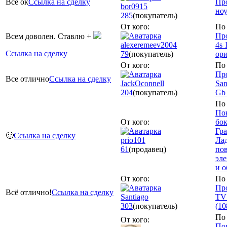
Все ок
Ссылка на сделку
Пр
bor0915
ноу
285
(покупатель)
От кого:
По 
Про
Всем доволен. Ставлю +
alexeremeev2004
4s 
Ссылка на сделку
79
(покупатель)
ор
От кого:
По 
Пр
Все отлично
Ссылка на сделку
JackOconnell
Sa
204
(покупатель)
Gb
По 
Пок
От кого:
бо
Гра
🙂
Ссылка на сделку
prio101
Лад
61
(продавец)
по
эл
и о
От кого:
По 
Пр
Всё отлично!
Ссылка на сделку
Santiago
TV 
303
(покупатель)
(10
По 
От кого:
По