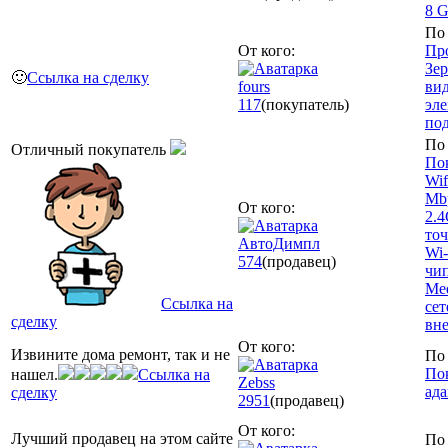
8 
По 
От кого:
Пр
Зер
🙂
Ссылка на сделку
fours
вид
117
(покупатель)
эле
по
По 
Отличный покупатель
По
Wif
Mbp
От кого:
2.4
точ
АвтоДимпл
Wi-
574
(продавец)
чи
Me
Ссылка на
сет
сделку
вне
От кого:
Извините дома ремонт, так и не
По 
Пок
нашел.
Ссылка на
Zebss
ада
сделку
2951
(продавец)
От кого:
Лучший продавец на этом сайте
По 