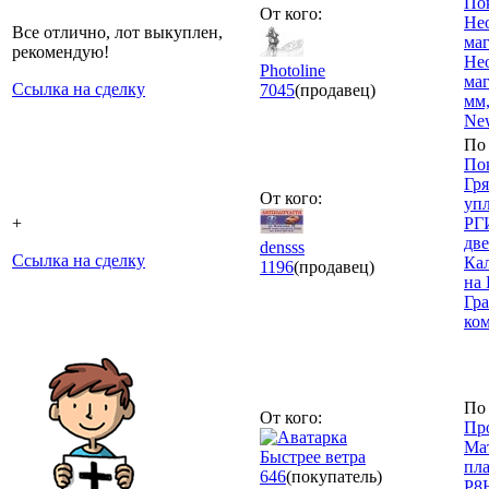
По
От кого:
Не
Все отлично, лот выкуплен,
маг
рекомендую!
Не
Photoline
ма
Ссылка на сделку
7045
(продавец)
мм,
Ne
По 
По
Гр
От кого:
уп
+
РГ
две
densss
Ссылка на сделку
Ка
1196
(продавец)
на
Гра
ком
По 
От кого:
Пр
Ма
Быстрее ветра
пл
646
(покупатель)
P8