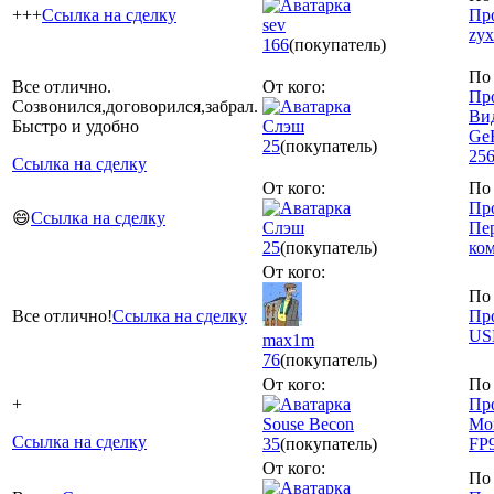
+++
Ссылка на сделку
Пр
sev
zyx
166
(покупатель)
По 
Все отлично.
От кого:
Пр
Созвонился,договорился,забрал.
Ви
Быстро и удобно
Слэш
Ge
25
(покупатель)
256
Ссылка на сделку
От кого:
По 
Пр
😄
Ссылка на сделку
Слэш
Пе
25
(покупатель)
ко
От кого:
По 
Все отлично!
Ссылка на сделку
Пр
US
max1m
76
(покупатель)
От кого:
По 
+
Пр
Souse Becon
Мо
Ссылка на сделку
35
(покупатель)
FP
От кого:
По 