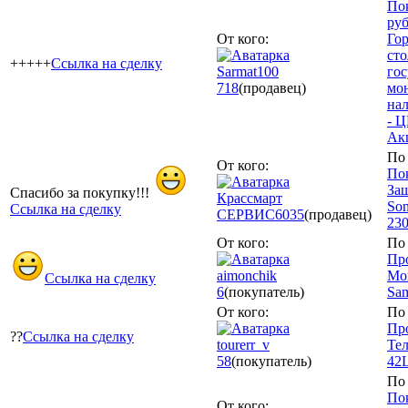
Пок
руб
От кого:
Гор
ст
+++++
Ссылка на сделку
Sarmat100
гос
718
(продавец)
мон
нал
- Ц
Акц
По 
От кого:
По
За
Спасибо за покупку!!!
Крассмарт
Son
Ссылка на сделку
СЕРВИС
6035
(продавец)
230
От кого:
По 
Пр
aimonchik
Мо
Ссылка на сделку
6
(покупатель)
Sa
От кого:
По 
Пр
??
Ссылка на сделку
tourerr_v
Те
58
(покупатель)
42
По 
По
От кого: