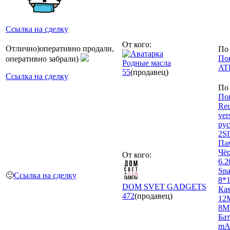
Ссылка на сделку
От кого:
Отлично)оперативно продали,
По 
Пок
оперативно забрали)
Родные масла
ATF
55
(продавец)
Ссылка на сделку
По 
Пок
Re
ver
рус
2S
Пам
Чё
От кого:
6.2
Sna
🙂
Ссылка на сделку
8*1
DOM SVET GADGETS
Ка
472
(продавец)
12
8MP
Бат
mAh