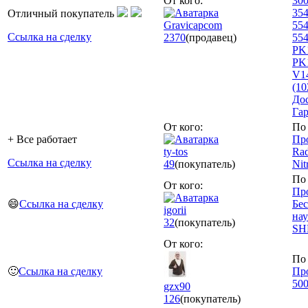
От кого:
300
354
Отличный покупатель
Gravicapcom
554
Ссылка на сделку
2370
(продавец)
554
PK
PK
V1
(10
До
Гар
От кого:
По 
+ Все работает
Про
ty-tos
Ra
Ссылка на сделку
49
(покупатель)
Nit
По 
От кого:
Пр
😄
Ссылка на сделку
Бе
igorii
нау
32
(покупатель)
SH
От кого:
По 
🙂
Ссылка на сделку
Про
50
gzx90
126
(покупатель)