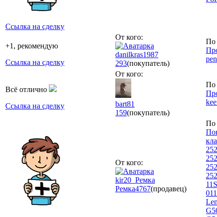
Ссылка на сделку
От кого:
По 
+1, рекомендую
Про
danilkras1987
pen
Ссылка на сделку
293
(покупатель)
От кого:
По 
Всё отлично
Про
kee
bart81
Ссылка на сделку
159
(покупатель)
По 
Пок
кл
252
252
От кого:
252
252
kir20_Ремка
11S
Ремка
4767
(продавец)
011
Len
G50