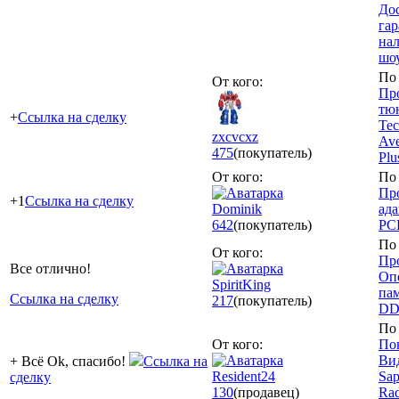
Дос
гар
на
шоу
По 
От кого:
Пр
тю
+
Ссылка на сделку
Tec
zxcvcxz
Av
475
(покупатель)
Plu
От кого:
По 
Про
+1
Ссылка на сделку
Dominik
ад
642
(покупатель)
PC
По 
От кого:
Пр
Все отлично!
Оп
SpiritKing
пам
Ссылка на сделку
217
(покупатель)
DD
По 
От кого:
По
Ви
+ Всё Ok, спасибо!
Ссылка на
Resident24
Sa
сделку
130
(продавец)
Ra