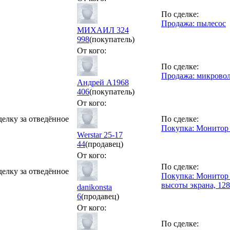
По сделке:
Продажа: пылесос
МИХАИЛ 324
998
(покупатель)
От кого:
По сделке:
Продажа: микрово
Андрей А1968
406
(покупатель)
От кого:
делку за отведённое
По сделке:
Покупка: Монитор 
Werstar 25-17
44
(продавец)
От кого:
По сделке:
делку за отведённое
Покупка: Монитор
высоты экрана, 12
danikonsta
6
(продавец)
От кого:
По сделке: