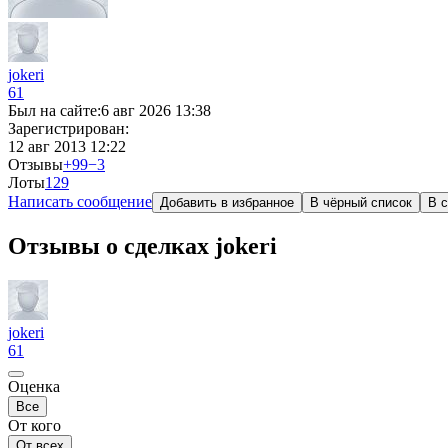
jokeri
61
Был на сайте:
6 авг 2026 13:38
Зарегистрирован:
12 авг 2013 12:22
Отзывы
+99
−3
Лоты
1
29
Написать сообщение
Добавить в избранное
В чёрный список
В с
Отзывы о сделках jokeri
jokeri
61
Оценка
Все
От кого
От всех