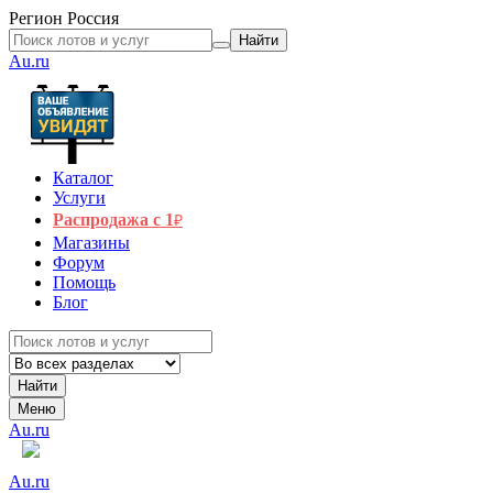
Регион
Россия
Найти
Au.ru
Каталог
Услуги
Распродажа с 1
₽
Магазины
Форум
Помощь
Блог
Найти
Меню
Au.ru
Au.ru