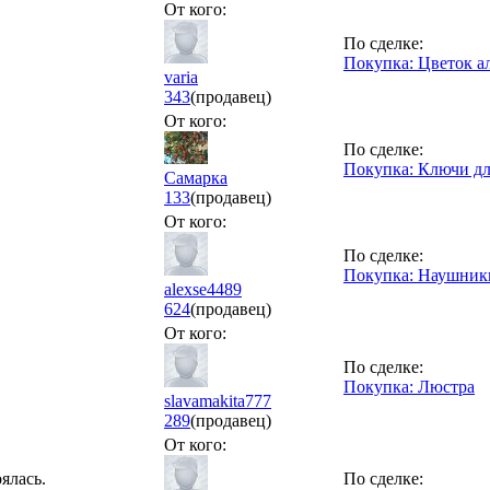
От кого:
По сделке:
Покупка: Цветок а
varia
343
(продавец)
От кого:
По сделке:
Покупка: Ключи дл
Самарка
133
(продавец)
От кого:
По сделке:
Покупка: Наушник
alexse4489
624
(продавец)
От кого:
По сделке:
Покупка: Люстра
slavamakita777
289
(продавец)
От кого:
ялась.
По сделке: