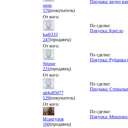
Продажа: видео ка
uzun
576
(покупатель)
От кого:
По сделке:
Покупка: Кресло
kadr333
247
(продавец)
От кого:
По сделке:
Покупка: Рубашка б
Strasse
231
(продавец)
От кого:
По сделке:
Продажа: Стираль
aleks85077
129
(покупатель)
От кого:
По сделке:
Покупка: Микрово
Исангулов
160
(продавец)