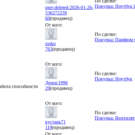
По сделке:
Покупка: Ноутбук l
user-deleted-2026-01-26-
536272239
60
(продавец)
От кого:
По сделке:
Покупка: Парфюм 
rosko
763
(продавец)
От кого:
По сделке:
Покупка: Ноутбук
Денис1996
абота способности
29
(продавец)
От кого:
По сделке:
Покупка: Вентилят
кустарь71
119
(продавец)
От кого: