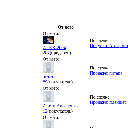
От кого
От кого:
По сделке:
Покупка: Авто, мот
ALEX-2004
287
(продавец)
От кого:
По сделке:
Продажа: гитара
антат
89
(покупатель)
От кого:
По сделке:
Продажа: планшет
Артем Аксененко
12
(покупатель)
От кого: