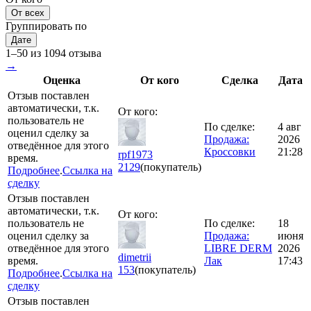
От всех
Группировать по
Дате
1–50 из 1094 отзыва
→
Оценка
От кого
Сделка
Дата
Отзыв поставлен
автоматически, т.к.
От кого:
пользователь не
По сделке:
4 авг
оценил сделку за
Продажа:
2026
отведённое для этого
Кроссовки
21:28
rpf1973
время.
2129
(покупатель)
Подробнее
.
Ссылка на
сделку
Отзыв поставлен
автоматически, т.к.
От кого:
пользователь не
По сделке:
18
оценил сделку за
Продажа:
июня
отведённое для этого
LIBRE DERM
2026
dimetrii
время.
Лак
17:43
153
(покупатель)
Подробнее
.
Ссылка на
сделку
Отзыв поставлен