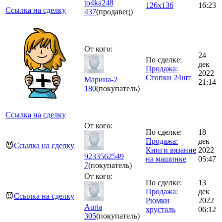
to4ka248
126х136
16:23
Ссылка на сделку
437
(продавец)
От кого:
24
По сделке:
дек
Продажа:
2022
Стопки 24шт
Марина-2
21:14
180
(покупатель)
Ссылка на сделку
От кого:
По сделке:
18
Продажа:
дек
😈
Ссылка на сделку
Книги вязание
2022
9233562549
на машинке
05:47
7
(покупатель)
От кого:
По сделке:
13
Продажа:
дек
😈
Ссылка на сделку
Рюмки
2022
Auria
хрусталь
06:12
305
(покупатель)