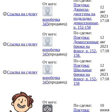
По сделке:
От кого:
Покупка:
12
Джинсы-
авг
😉
Ссылка на сделку
джоггеры на
2023
подкладке,
коробочка
17:18
демисезонные,
345
(продавец)
р. 152-158
По сделке:
От кого:
Покупка:
12
Демисезонные
авг
😉
Ссылка на сделку
брюки на
2023
коробочка
флисе, р. 152-
17:18
345
(продавец)
158.
По сделке:
От кого:
Покупка:
12
Школьные
авг
😉
Ссылка на сделку
брюки на
2023
коробочка
флисе, р. 152-
17:18
345
(продавец)
158
От кого:
По сделке:
10
Покупка:
июня