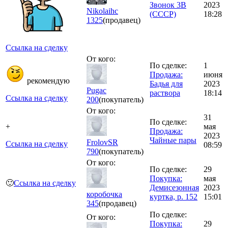
Звонок 3В
2023
Nikolaihc
(СССР)
18:28
1325
(продавец)
Ссылка на сделку
От кого:
По сделке:
1
Продажа:
июня
рекомендую
Бадья для
2023
Pugac
раствора
18:14
Ссылка на сделку
200
(покупатель)
От кого:
31
По сделке:
+
мая
Продажа:
2023
Чайные пары
FrolovSR
Ссылка на сделку
08:59
790
(покупатель)
От кого:
По сделке:
29
Покупка:
мая
🙂
Ссылка на сделку
Демисезонная
2023
коробочка
куртка, р. 152
15:01
345
(продавец)
По сделке:
От кого:
Покупка:
29