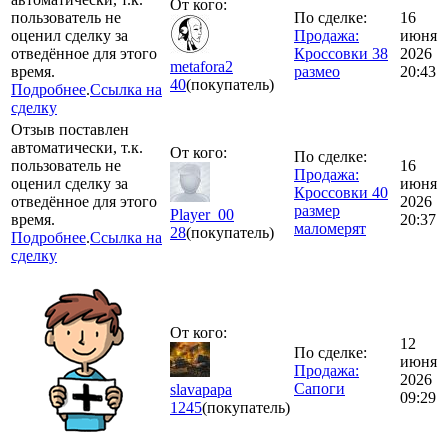
От кого:
пользователь не
По сделке:
16
оценил сделку за
Продажа:
июня
отведённое для этого
Кроссовки 38
2026
metafora2
время.
размео
20:43
40
(покупатель)
Подробнее
.
Ссылка на
сделку
Отзыв поставлен
автоматически, т.к.
От кого:
По сделке:
пользователь не
16
Продажа:
оценил сделку за
июня
Кроссовки 40
отведённое для этого
2026
размер
Player_00
время.
20:37
маломерят
28
(покупатель)
Подробнее
.
Ссылка на
сделку
От кого:
12
По сделке:
июня
Продажа:
2026
Сапоги
slavapapa
09:29
1245
(покупатель)