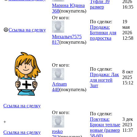
Туфли 39
2026
Марина Юдина
размер
16:35
368
(покупатель)
От кого:
По сделке:
19
Продажа:
мая
😄
Ссылка на сделку
Ботинки для
2026
Михалыч7575
подростка
12:58
817
(покупатель)
От кого:
По сделке:
8 окт
Продажа: Лак
2025
для ногтей
15:12
Arinam
3шт
440
(покупатель)
Ссылка на сделку
От кого:
По сделке:
Покупка:
3 дек
+
Брюки теплые
2023
новые (размер
11:37
rosko
Ссылка на сделку
58-60)
763
(продавец)