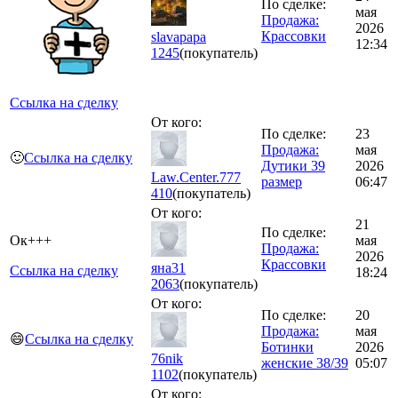
По сделке:
мая
Продажа:
2026
Крассовки
slavapapa
12:34
1245
(покупатель)
Ссылка на сделку
От кого:
По сделке:
23
Продажа:
мая
🙂
Ссылка на сделку
Дутики 39
2026
Law.Center.777
размер
06:47
410
(покупатель)
От кого:
21
По сделке:
Ок+++
мая
Продажа:
2026
Крассовки
яна31
Ссылка на сделку
18:24
2063
(покупатель)
От кого:
По сделке:
20
Продажа:
мая
😄
Ссылка на сделку
Ботинки
2026
76nik
женские 38/39
05:07
1102
(покупатель)
От кого: