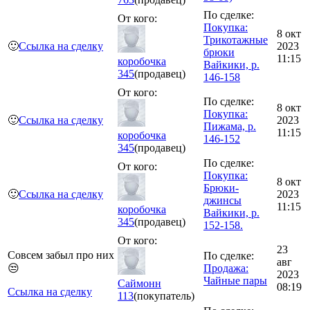
По сделке:
От кого:
Покупка:
8 окт
Трикотажные
🙂
Ссылка на сделку
2023
брюки
11:15
коробочка
Вайкики, р.
345
(продавец)
146-158
От кого:
По сделке:
8 окт
Покупка:
🙂
Ссылка на сделку
2023
Пижама, р.
11:15
коробочка
146-152
345
(продавец)
По сделке:
От кого:
Покупка:
8 окт
Брюки-
🙂
Ссылка на сделку
2023
джинсы
11:15
коробочка
Вайкики, р.
345
(продавец)
152-158.
От кого:
23
Совсем забыл про них
По сделке:
авг
😒
Продажа:
2023
Чайные пары
Саймонн
08:19
Ссылка на сделку
113
(покупатель)