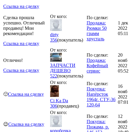
Ссылка на сделку
От кого:
Сделка прошла
По сделке:
успешно. Отличный
Продажа:
1 дек
продавец! Мои
Рюмки 50
2022
рекомендации!
грамм
05:11
dirty
хрусталь
356
(покупатель)
Ссылка на сделку
От кого:
По сделке:
20
Отлично!
Продажа:
нояб
ЗАПЧАСТИ
Кофейный
2022
Ссылка на сделку
ДЕШЕВО
сервис
05:52
522
(покупатель)
От кого:
По сделке:
16
Покупка:
нояб
🙂
Ссылка на сделку
Напёрсток
2022
1964г. СТУ-36
Ci Ka Da
07:01
120-64
306
(продавец)
От кого:
По сделке:
12
Покупка:
нояб
😉
Ссылка на сделку
Пижама, р.
2022
коробочка