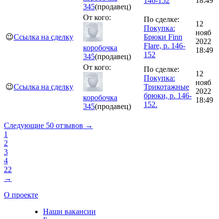
146-152
18:49
345
(продавец)
От кого:
По сделке:
12
Покупка:
нояб
😉
Ссылка на сделку
Брюки Finn
2022
Flare, р. 146-
коробочка
18:49
152
345
(продавец)
От кого:
По сделке:
12
Покупка:
нояб
😉
Ссылка на сделку
Трикотажные
2022
брюки, р. 146-
коробочка
18:49
152.
345
(продавец)
Следующие 50 отзывов →
1
2
3
4
22
→
О проекте
Наши вакансии