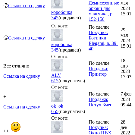
Демисезонные
мая
🙂
Ссылка на сделку
брюки для
2023
коробочка
мальчика, р.
15:01
345
(продавец)
152-158
От кого:
По сделке:
29
Покупка:
мая
🙂
Ссылка на сделку
Ботинки
2023
Elegami, р. 39-
коробочка
15:01
40
345
(продавец)
От кого:
18
По сделке:
Все отлично
апр
Продажа:
2023
Принтер
ALV
Ссылка на сделку
17:03
615
(покупатель)
От кого:
По сделке:
7 фев
+
Продажа:
2023
Петух 3мес
09:44
ok_ok
Ссылка на сделку
655
(покупатель)
От кого:
По сделке:
28
Покупка:
дек
++
Окно ПВХ
2022