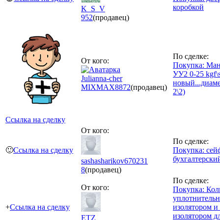
коробкой
K_S_V
952
(продавец)
По сделке:
От кого:
Покупка: Ма
УУ2 0-25 kgf\
Julianna-cher
новый...диаме
MIXMAX
8872
(продавец)
2\2)
Ссылка на сделку
От кого:
По сделке:
🙂
Ссылка на сделку
Покупка: сей
бухгалтерски
sashasharikov670231
8
(продавец)
По сделке:
От кого:
Покупка: Кол
уплотнительн
+
Ссылка на сделку
изолятором и
изолятором д
ETZ