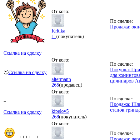
От кого:
По сделке:
Продажа: окн
Kritika
11
(покупатель)
Ссылка на сделку
От кого:
По сделке:
Покупка: При
🙂
Ссылка на сделку
для хонингов
altermann
цилиндров А
265
(продавец)
От кого:
По сделке:
+
Продажа: Шл
станок,гринд
kipelov5
Ссылка на сделку
268
(покупатель)
От кого:
По сделке:
++++++++
Продажа: лар