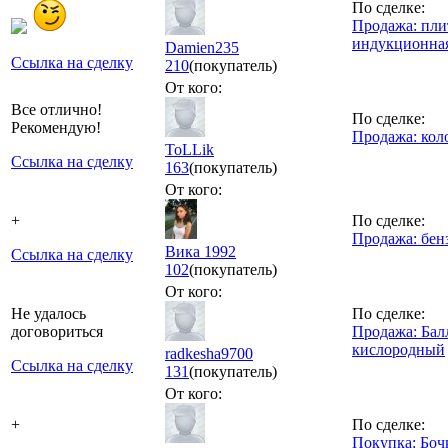
По сделке:
Продажа: пли
индукционна
Damien235
Ссылка на сделку
210
(покупатель)
От кого:
Все отлично!
По сделке:
Рекомендую!
Продажа: кол
ToLLik
Ссылка на сделку
163
(покупатель)
От кого:
+
По сделке:
Продажа: бен
Вика 1992
Ссылка на сделку
102
(покупатель)
От кого:
Не удалось
По сделке:
договориться
Продажа: Бал
кислородный
radkesha9700
Ссылка на сделку
131
(покупатель)
От кого:
+
По сделке:
Покупка: Боч