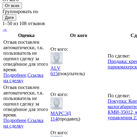
От всех
Группировать по
Дате
1–50 из 108 отзывов
→
Оценка
От кого
Сд
Отзыв поставлен
автоматически, т.к.
От кого:
пользователь не
По сделке:
оценил сделку за
Продажа: кре
отведённое для этого
парикмахерск
ALV
время.
615
(покупатель)
Подробнее
.
Ссылка
на сделку
Отзыв поставлен
автоматически, т.к.
От кого:
По сделке:
пользователь не
Покупка: Кон
оценил сделку за
малогабарит
отведённое для этого
КМИ-35012, 
МАРСЭД
время.
управления 2
114
(продавец)
Подробнее
.
Ссылка
на сделку
От кого: