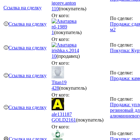
igorev.anton
Ссылка на сделку
110
(покупатель)
От кого:
По сделке:
🙂
Ссылка на сделку
Продажа: сдам
rd-1989
м2
1
(покупатель)
От кого:
По сделке:
🙂
Ссылка на сделку
irishka.s.2014
Покупка: Ку
10
(продавец)
От кого:
По сделке:
🙂
Ссылка на сделку
Продажа: кам
Titan19
428
(покупатель)
От кого:
По сделке:
Продажа: упл
🙂
Ссылка на сделку
резиновый дл
ale131187
алюминиевог
GOLD
2161
(покупатель)
От кого:
По сделке:
😄
Ссылка на сделку
Покупка: две