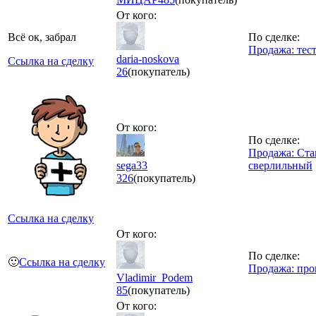
От кого:
Всё ок, забрал
По сделке:
Продажа: тес
daria-noskova
Ссылка на сделку
26
(покупатель)
От кого:
По сделке:
Продажа: Ста
sega33
сверлильный
326
(покупатель)
Ссылка на сделку
От кого:
По сделке:
🙂
Ссылка на сделку
Продажа: про
Vladimir_Podem
85
(покупатель)
От кого: