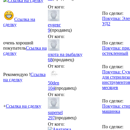
Ссылка на сделку
От кого:
По сделке:
Покупка: Эле
Ссылка на
УД2
сделку
evgевг
9
(продавец)
От кого:
очень хороший
По сделке:
покупатель
Ссылка на
Покупка: при
сделку
остекленный
охота на рыбалку
68
(продавец)
От кого:
По сделке:
Покупка: Сухо
Рекомендую !
Ссылка
для стерилиз
на сделку
инструментов
50den
месяцев
104
(продавец)
От кого:
По сделке:
+
Ссылка на сделку
Покупка: сти
машинка
supersel
297
(продавец)
От кого:
По сделке: