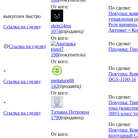
От кого:
По сделке:
Покупка: ком
выкуплен быстро
управления о
Реле времени
skrin24rus
Ссылка на сделку
Автомат + Ко
1074
(продавец)
От кого:
По сделке:
☹️
Ссылка на сделку
pistol7
Продажа: Гир
198
(покупатель)
От кого:
По сделке:
+
Покупка: Ком
DGS-1100-16
mettalurg88
Ссылка на сделку
142
(продавец)
От кого:
По сделке:
+
Покупка: Тр
тока (комплек
Татьяна Петровна
Ссылка на сделку
300\5 класс т
1790
(продавец)
По сделке:
Покупка: Ком
От кого:
воздушный С