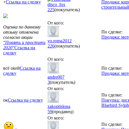
+
Ссылка на сделку
Продажа: кир
disco_fox
строительны
225
(покупатель)
От кого:
Оценка по данному
По сделке:
отзыву отменена
Продажа: мот
согласно акции
vo.roma2012
"Понять и простить
226
(покупатель)
2020"
Ссылка на
сделку
От кого:
всё окей
Ссылка на
По сделке:
сделку
Продажа: мот
andre007
3
(покупатель)
От кого:
По сделке:
ок
Ссылка на сделку
Покупка: диск
Bluebird Sylp
zakoptislona
59
(продавец)
От кого:
По сделке: