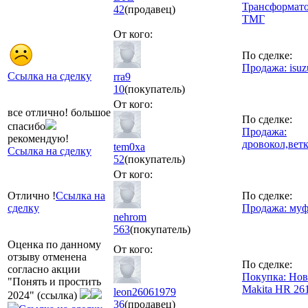
Трансформат
42
(продавец)
ТМГ
От кого:
По сделке:
Продажа: isuzu
Ссылка на сделку
rra9
10
(покупатель)
От кого:
все отлично! большое
По сделке:
спасибо
Продажа:
рекомендую!
дровокол,вет
tem0xa
Ссылка на сделку
52
(покупатель)
От кого:
Отлично !
Ссылка на
По сделке:
сделку
Продажа: муф
nehrom
563
(покупатель)
Оценка по данному
От кого:
отзыву отменена
По сделке:
согласно акции
Покупка: Но
"Понять и простить
Makita HR 26
leon26061979
2024" (ссылка)
36
(продавец)