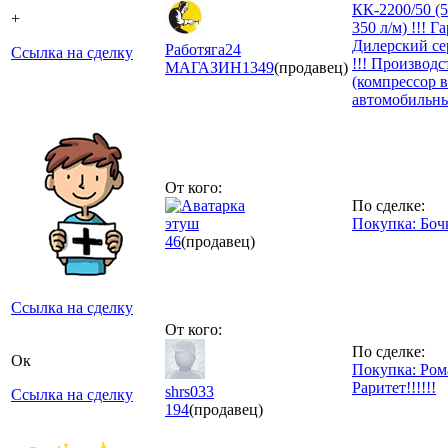
КК-2200/50 (50
+
350 л/м) !!! Г
Дилерский се
Работяга24
Ссылка на сделку
!!! Производс
МАГАЗИН
1349
(продавец)
(компрессор 
автомобильн
От кого:
По сделке:
этуш
Покупка: Боч
46
(продавец)
Ссылка на сделку
От кого:
По сделке:
Ок
Покупка: Ром
Раритет!!!!!!
shrs033
Ссылка на сделку
194
(продавец)