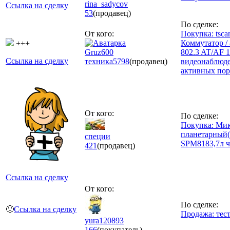
rina_sadycov
Ссылка на сделку
53
(продавец)
По сделке:
От кого:
Покупка: tsca
Коммутатор / 
+++
Gruz600
802.3 AT/AF 
Ссылка на сделку
техника
5798
(продавец)
видеонаблюде
активных пор
От кого:
По сделке:
Покупка: Ми
планетарный(
специи
SPM8183,7л ч
421
(продавец)
Ссылка на сделку
От кого:
По сделке:
🙂
Ссылка на сделку
Продажа: тес
yura120893
166
(покупатель)