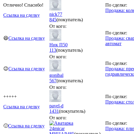
Отлично! Спасибо!
По сделке:
Продажа: кол
nick77
Ссылка на сделку
845
(покупатель)
От кого:
По сделке:
😄
Ссылка на сделку
Продажа: сва
автомат
Ник П50
113
(покупатель)
От кого:
По сделке:
😉
Ссылка на сделку
Продажа: пре
гидравлическ
gonibal
567
(покупатель)
От кого:
+++++
По сделке:
Продажа: ст
pavel-d
Ссылка на сделку
1431
(покупатель)
От кого:
По сделке:
🙂
Ссылка на сделку
24micar
Продажа: пли
МИЦАР
485
(покупатель)