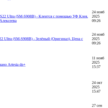
24 нояб
S22 Ultra (SM-S908B) - Клеится с помощью УФ Клея.
2025
 Алексеева
09:26
24 нояб
2 Ultra (SM-S908B) - Зелёный (Оригинал). Цена с
2025
09:26
11 нояб
2025
ано Artesia dp+
15:37
24 окт
2025
15:47
27 сен