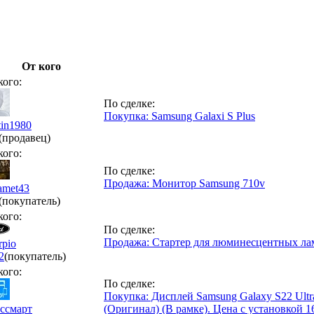
От кого
кого:
По сделке:
Покупка: Samsung Galaxi S Plus
tin1980
(продавец)
кого:
По сделке:
Продажа: Монитор Samsung 710v
amet43
(покупатель)
кого:
По сделке:
Продажа: Стартер для люминесцентных лам
rpio
2
(покупатель)
кого:
По сделке:
Покупка: Дисплей Samsung Galaxy S22 Ultr
ссмарт
(Оригинал) (В рамке). Цена с установкой 1