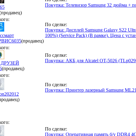
Покупка: Телевизор Samsung 32 дюйма + п
65
(продавец)
кого:
По сделке:
Покупка: Дисплей Samsung Galaxy S22 Ultr
ссмарт
100%) (Service Pack) (В рамке). Цена с уст
РВИС
6035
(продавец)
кого:
По сделке:
Покупка: АКБ для Alcatel OT-5026 (TLp02
0 ДРУЗЕЙ
6
(продавец)
кого:
По сделке:
Покупка: Принтер лазерный Samsung ML2
on202012
продавец)
кого:
По сделке:
Покупка: Оперативная память б/у DDR4