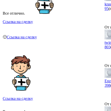
kra
95
(
Все отлично.
Ссылка на сделку
От 
🙂
Ссылка на сделку
twi
803
От 
Еnz
398
Ссылка на сделку
От 