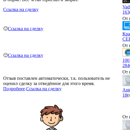
Vad
Ссылка на сделку
163
От 
🙂
Ссылка на сделку
Кра
СЕ
От 
🙂
Ссылка на сделку
10
284
От 
Отзыв поставлен автоматически, т.к. пользователь не
оценил сделку за отведённое для этого время.
Подробнее
.
Ссылка на сделку
Ant
18
(
От 