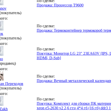
По сделке:
Продажа: Процессор T9600
anov
(покупатель)
кого:
По сделке:
Продажа: Термоконтейнер термокороб терм
ок
(покупатель)
кого:
По сделке:
Покупка: Монитор LG 23" 23EA63V [IPS, LE
HDMI, D-Sub]
no
продавец)
кого:
По сделке:
Продажа: Вечный металлический календар
ан Переходов
(покупатель)
кого:
По сделке:
Покупка: Комплект для сборки ПК материнск
xeon e5-2630 v2 2,6 ггц 4*4 гб (16 гб) ddr3 
aZakh