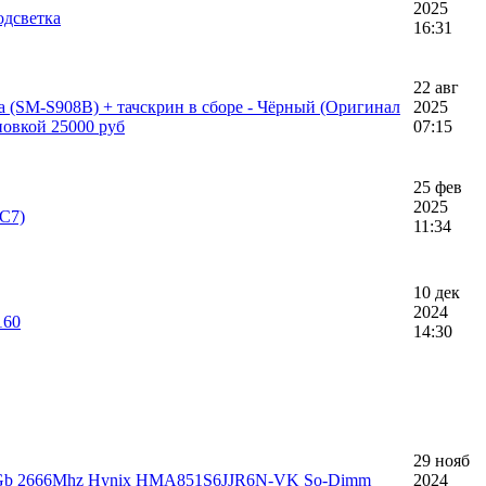
2025
одсветка
16:31
22 авг
a (SM-S908B) + тачскрин в сборе - Чёрный (Оригинал
2025
ановкой 25000 руб
07:15
25 фев
2025
9C7)
11:34
10 дек
2024
160
14:30
29 нояб
 4Gb 2666Mhz Hynix HMA851S6JJR6N-VK So-Dimm
2024