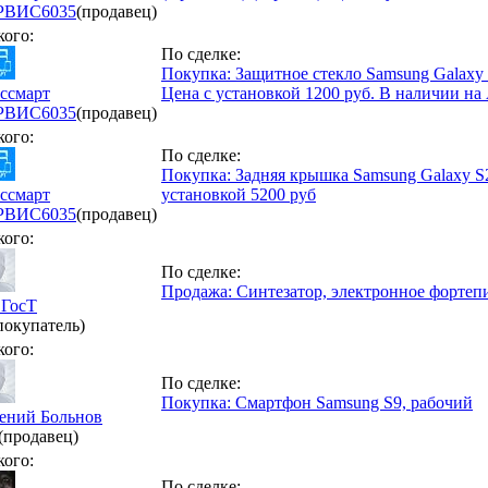
РВИС
6035
(продавец)
кого:
По сделке:
Покупка: Защитное стекло Samsung Galaxy 
ссмарт
Цена с установкой 1200 руб. В наличии на
РВИС
6035
(продавец)
кого:
По сделке:
Покупка: Задняя крышка Samsung Galaxy S2
ссмарт
установкой 5200 руб
РВИС
6035
(продавец)
кого:
По сделке:
Продажа: Синтезатор, электронное фортепи
ГосТ
покупатель)
кого:
По сделке:
Покупка: Смартфон Samsung S9, рабочий
ений Больнов
(продавец)
кого:
По сделке: