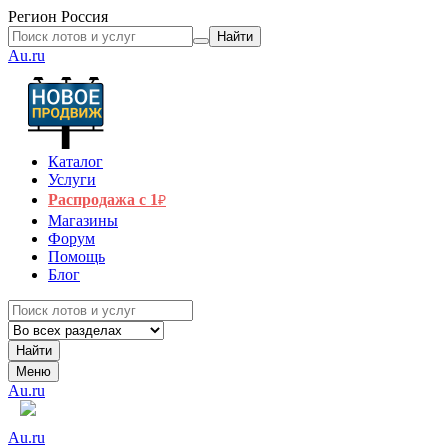
Регион
Россия
Найти
Au.ru
Каталог
Услуги
Распродажа с 1
₽
Магазины
Форум
Помощь
Блог
Найти
Меню
Au.ru
Au.ru