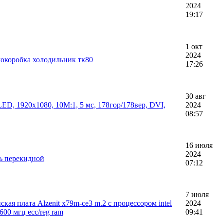
2024
19:17
1 окт
2024
окоробка холодильник тк80
17:26
30 авг
D, 1920x1080, 10M:1, 5 мс, 178гор/178вер, DVI,
2024
08:57
16 июля
2024
ь перекидной
07:12
7 июля
ая плата Alzenit x79m-ce3 m.2 с процессором intel
2024
1600 мгц ecc/reg ram
09:41