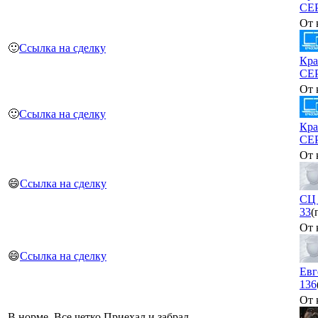
СЕ
От 
🙂
Ссылка на сделку
Кра
СЕ
От 
🙂
Ссылка на сделку
Кра
СЕ
От 
😄
Ссылка на сделку
СЦ 
33
(
От 
😄
Ссылка на сделку
Евг
136
От 
В норме. Все четко Приехал и забрал.