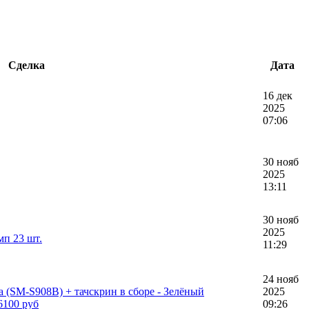
Сделка
Дата
16 дек
2025
07:06
30 нояб
2025
13:11
30 нояб
2025
п 23 шт.
11:29
24 нояб
a (SM-S908B) + тачскрин в сборе - Зелёный
2025
6100 руб
09:26