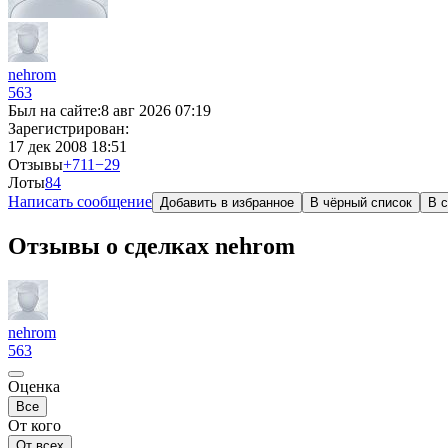
nehrom
563
Был на сайте:
8 авг 2026 07:19
Зарегистрирован:
17 дек 2008 18:51
Отзывы
+711
−29
Лоты
8
4
Написать сообщение
Добавить в избранное
В чёрный список
В с
Отзывы о сделках nehrom
nehrom
563
Оценка
Все
От кого
От всех