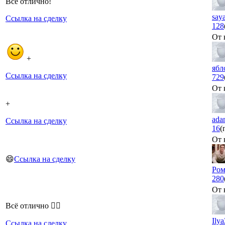
Все отлично!
say
Ссылка на сделку
128
От 
+
ябл
Ссылка на сделку
729
От 
+
ada
Ссылка на сделку
16
(
От 
😄
Ссылка на сделку
Ром
280
От 
Всё отлично 👍🏻
Ily
Ссылка на сделку