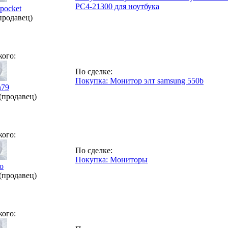
PC4-21300 для ноутбука
spocket
продавец)
кого:
По сделке:
Покупка: Монитор элт samsung 550b
n79
(продавец)
кого:
По сделке:
Покупка: Мониторы
o
(продавец)
кого: