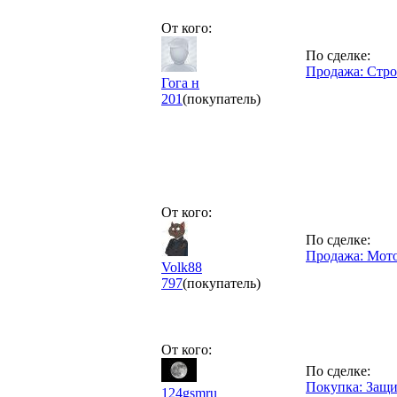
От кого:
По сделке:
Продажа: Стро
Гога н
201
(покупатель)
От кого:
По сделке:
Продажа: Мот
Volk88
797
(покупатель)
От кого:
По сделке:
Покупка: Защит
124gsmru