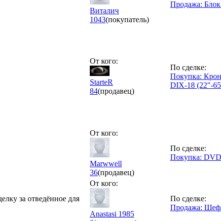
Продажа: Бло
Виталич
1043
(покупатель)
От кого:
По сделке:
Покупка: Крон
StarteR
DIX-18 (22"-65"
84
(продавец)
От кого:
По сделке:
Покупка: DVD 
Marwwell
36
(продавец)
От кого:
делку за отведённое для
По сделке:
Продажа: Шеф
Anastasi 1985