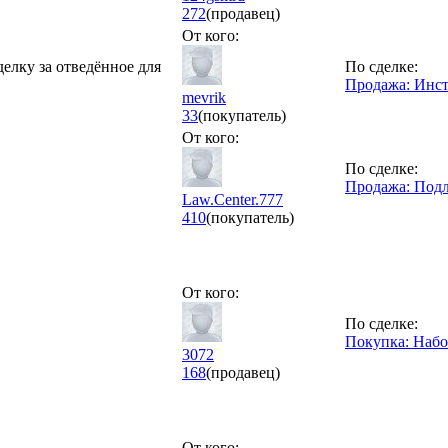
272
(продавец)
От кого:
делку за отведённое для
По сделке:
Продажа: Инс
mevrik
33
(покупатель)
От кого:
По сделке:
Продажа: Подл
Law.Center.777
410
(покупатель)
От кого:
По сделке:
Покупка: Набо
3072
168
(продавец)
От кого: