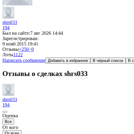
shrs033
194
Был на сайте:
7 авг 2026 14:44
Зарегистрирован:
9 нояб 2015 19:41
Отзывы
+250
−0
Лоты
1
122
Написать сообщение
Добавить в избранное
В чёрный список
В с
Отзывы о сделках shrs033
shrs033
194
Оценка
Все
От кого
От всех