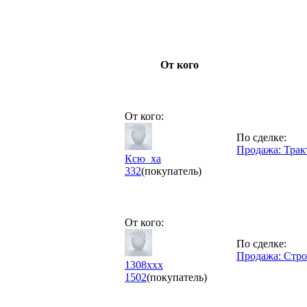
От кого
От кого:
По сделке:
Продажа: Трак
Ксю_ха
332
(покупатель)
От кого:
По сделке:
Продажа: Стро
1308xxx
1502
(покупатель)