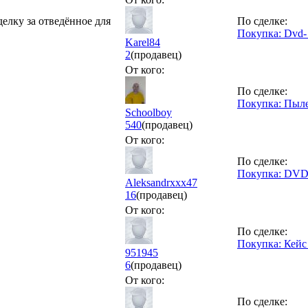
делку за отведённое для
По сделке:
Покупка: Dvd-
Karel84
2
(продавец)
От кого:
По сделке:
Покупка: Пылес
Schoolboy
540
(продавец)
От кого:
По сделке:
Покупка: DVD,
Aleksandrxxx47
16
(продавец)
От кого:
По сделке:
Покупка: Кейс 
951945
6
(продавец)
От кого:
По сделке: