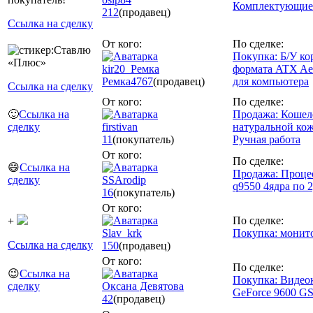
Комплектующие 
212
(продавец)
Ссылка на сделку
От кого:
По сделке:
Покупка: Б/У ко
kir20_Ремка
формата ATX Ae
Ремка
4767
(продавец)
для компьютера
Ссылка на сделку
От кого:
По сделке:
🙂
Ссылка на
Продажа: Кошел
сделку
firstivan
натуральной кож
11
(покупатель)
Ручная работа
От кого:
По сделке:
😄
Ссылка на
Продажа: Проце
сделку
SSArodip
q9550 4ядра по 2
16
(покупатель)
От кого:
По сделке:
+
Slav_krk
Покупка: монит
Ссылка на сделку
150
(продавец)
От кого:
По сделке:
😉
Ссылка на
Покупка: Видео
сделку
Оксана Девятова
GeForce 9600 G
42
(продавец)