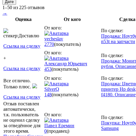
Дате
1–50 из 225 отзывов
→
Оценка
От кого
Сделка
От кого:
По сделке:
Продажа: Ноутбу
vecheslav
n53t на запчасти
2770
(покупатель)
Ссылка на сделку
От кого:
По сделке:
+
Продажа: Монит
Александр Юрьевич
рубля. Описани
Ссылка на сделку
453
(покупатель)
От кого:
По сделке:
Все отлично.
Продажа: Цветн
Только плюс.
SilverQ
принтер Hp deskj
148
(покупатель)
f4180. Описание
Ссылка на сделку
Отзыв поставлен
автоматически,
т.к. пользователь
От кого:
По сделке:
не оценил сделку
Покупка: Ноутб
за отведённое для
Павел Еремин
Samsung
этого время.
0
(продавец)