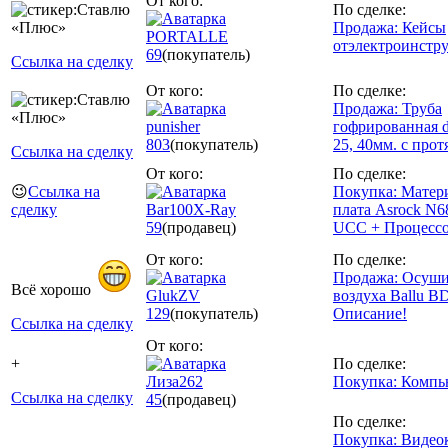
От кого:
По сделке:
Продажа: Кейсы
PORTALLE
отэлектроинстр
69
(покупатель)
Ссылка на сделку
От кого:
По сделке:
Продажа: Труба
punisher
гофрированная d
803
(покупатель)
25, 40мм. с про
Ссылка на сделку
От кого:
По сделке:
😉
Ссылка на
Покупка: Матер
сделку
Bar100X-Ray
плата Asrock N6
59
(продавец)
UCC + Процесс
От кого:
По сделке:
Продажа: Осуши
Всё хорошо
GlukZV
воздуха Ballu B
129
(покупатель)
Описание!
Ссылка на сделку
От кого:
+
По сделке:
Лиза262
Покупка: Компь
Ссылка на сделку
45
(продавец)
По сделке:
Покупка: Видео