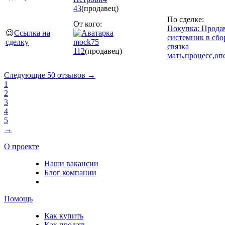
43
(продавец)
По сделке:
От кого:
Покупка: Прода
😉
Ссылка на
системник в сбо
сделку
mock75
связка
112
(продавец)
мать,процесс,оп
Следующие 50 отзывов →
1
2
3
4
5
→
О проекте
Наши вакансии
Блог компании
Помощь
Как купить
Как продать