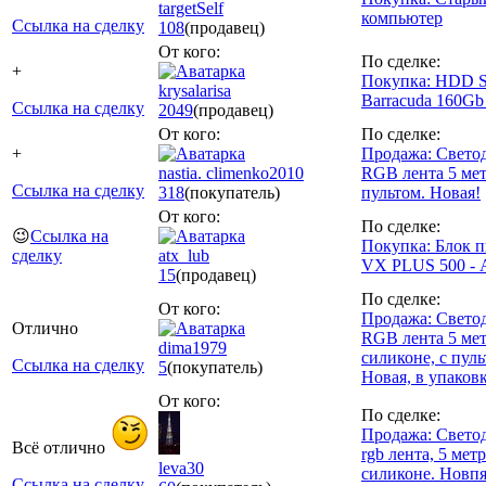
targetSelf
компьютер
Ссылка на сделку
108
(продавец)
От кого:
По сделке:
+
Покупка: HDD S
krysalarisa
Barracuda 160Gb
Ссылка на сделку
2049
(продавец)
От кого:
По сделке:
+
Продажа: Свето
nastia. climenko2010
RGB лента 5 мет
Ссылка на сделку
318
(покупатель)
пультом. Новая!
От кого:
По сделке:
😉
Ссылка на
Покупка: Блок 
сделку
atx_lub
VX PLUS 500 - 
15
(продавец)
По сделке:
От кого:
Продажа: Свето
Отлично
RGB лента 5 мет
dima1979
силиконе, с пуль
Ссылка на сделку
5
(покупатель)
Новая, в упаковк
От кого:
По сделке:
Продажа: Свето
Всё отлично
rgb лента, 5 метр
leva30
силиконе. Новп
Ссылка на сделку