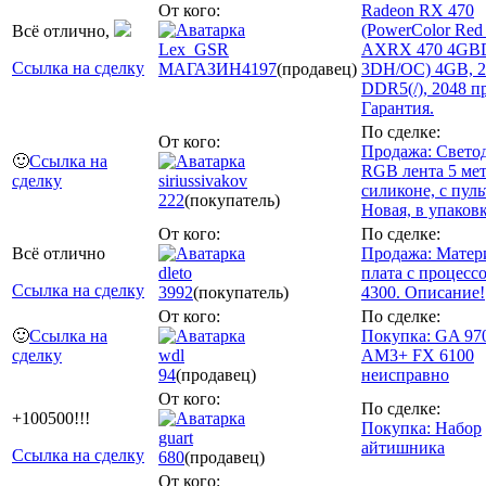
От кого:
Radeon RX 470
(PowerColor Red
Всё отлично,
Lex_GSR
AXRX 470 4GB
Ссылка на сделку
МАГАЗИН
4197
(продавец)
3DH/OC) 4GB, 2
DDR5(/), 2048 пр
Гарантия.
По сделке:
От кого:
Продажа: Свето
🙂
Ссылка на
RGB лента 5 мет
сделку
siriussivakov
силиконе, с пуль
222
(покупатель)
Новая, в упаковк
От кого:
По сделке:
Всё отлично
Продажа: Матер
dleto
плата с процесс
Ссылка на сделку
3992
(покупатель)
4300. Описание!
От кого:
По сделке:
🙂
Ссылка на
Покупка: GA 97
сделку
wdl
AM3+ FX 6100
94
(продавец)
неисправно
От кого:
По сделке:
+100500!!!
Покупка: Набор
guart
айтишника
Ссылка на сделку
680
(продавец)
От кого: