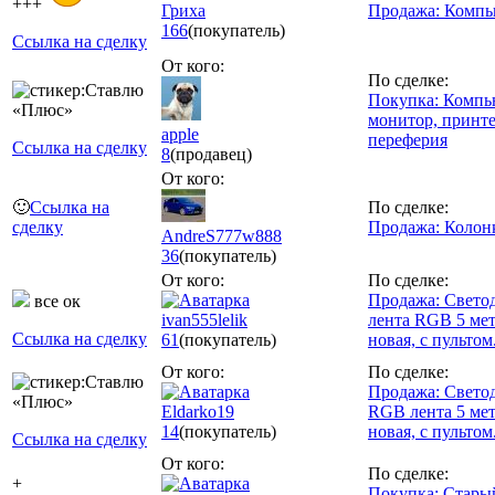
+++
Гриха
Продажа: Компь
166
(покупатель)
Ссылка на сделку
От кого:
По сделке:
Покупка: Компь
монитор, принте
apple
переферия
Ссылка на сделку
8
(продавец)
От кого:
🙂
Ссылка на
По сделке:
сделку
Продажа: Колонк
AndreS777w888
36
(покупатель)
От кого:
По сделке:
Продажа: Свето
все ок
ivan555lelik
лента RGB 5 ме
Ссылка на сделку
61
(покупатель)
новая, с пультом
От кого:
По сделке:
Продажа: Свето
Eldarko19
RGB лента 5 ме
14
(покупатель)
новая, с пультом
Ссылка на сделку
От кого:
По сделке:
+
Покупка: Стары