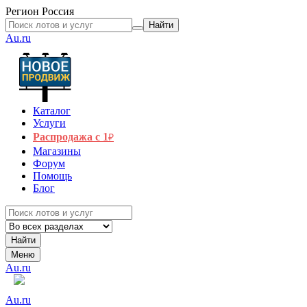
Регион
Россия
Найти
Au.ru
Каталог
Услуги
Распродажа с 1
₽
Магазины
Форум
Помощь
Блог
Найти
Меню
Au.ru
Au.ru