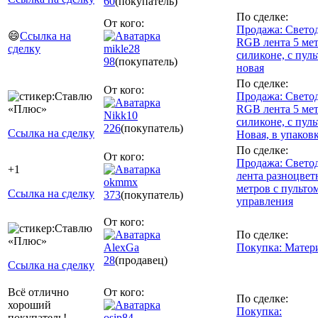
60
(покупатель)
По сделке:
От кого:
Продажа: Свето
😄
Ссылка на
RGB лента 5 мет
сделку
mikle28
силиконе, с пуль
98
(покупатель)
новая
По сделке:
От кого:
Продажа: Свето
RGB лента 5 мет
Nikk10
силиконе, с пуль
226
(покупатель)
Ссылка на сделку
Новая, в упаков
По сделке:
От кого:
Продажа: Свето
+1
лента разноцвет
okmmx
метров с пульто
Ссылка на сделку
373
(покупатель)
управления
От кого:
По сделке:
AlexGa
Покупка: Матер
28
(продавец)
Ссылка на сделку
Всё отлично
От кого:
По сделке:
хороший
Покупка:
покупатель!
osip84