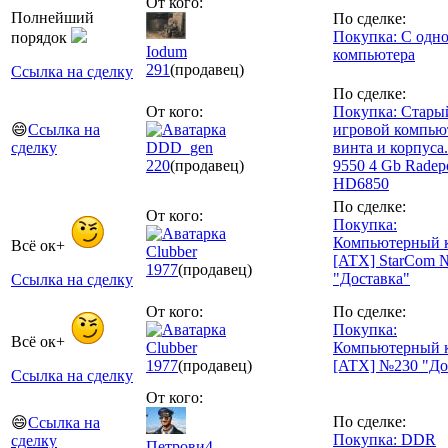
От кого:
Полнейший
По сделке:
Покупка: С одн
порядок
Iodum
компьютера
291
(продавец)
Ссылка на сделку
По сделке:
От кого:
Покупка: Стары
😄
Ссылка на
игровой компьют
сделку
DDD_gen
винта и корпуса
220
(продавец)
9550 4 Gb Radep
HD6850
По сделке:
От кого:
Покупка:
Компьютерный 
Всё ок+
Сlubber
[ATX] StarCom 
1977
(продавец)
"Доставка"
Ссылка на сделку
От кого:
По сделке:
Покупка:
Всё ок+
Сlubber
Компьютерный 
1977
(продавец)
[ATX] №230 "До
Ссылка на сделку
От кого:
По сделке:
😄
Ссылка на
Покупка: DDR
сделку
Петрови4