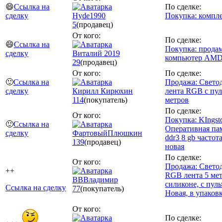
😄
Ссылка на
По сделке:
сделку
Hyde1990
Покупка: компл
5
(продавец)
От кого:
По сделке:
😄
Ссылка на
Покупка: прода
сделку
Виталий 2019
компьютер AM
29
(продавец)
От кого:
По сделке:
🙂
Ссылка на
Продажа: Свето
сделку
Кирилл Кирюхин
лента RGB с пул
114
(покупатель)
метров
По сделке:
От кого:
Покупка: KIngst
🙂
Ссылка на
Оперативная па
сделку
ФартовыйПлюшкин
ddr3 8 gb частот
139
(продавец)
новая
По сделке:
От кого:
Продажа: Свето
++
RGB лента 5 мет
ВВВладимир
силиконе, с пуль
Ссылка на сделку
77
(покупатель)
Новая, в упаковк
От кого:
По сделке: