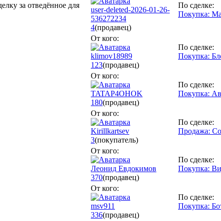
делку за отведённое для
По сделке:
user-deleted-2026-01-26-
Покупка: Ма
536272234
4
(продавец)
От кого:
По сделке:
klimov18989
Покупка: Бл
123
(продавец)
От кого:
По сделке:
TATAP4OHOK
Покупка: Ав
180
(продавец)
От кого:
По сделке:
Kirillkartsev
Продажа: Cor
3
(покупатель)
От кого:
По сделке:
Леонид Евдокимов
Покупка: Ви
370
(продавец)
От кого:
По сделке:
msv911
Покупка: Бо
336
(продавец)