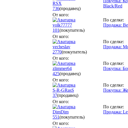
Покупка: Ко
RSX
Black/Red
736
(продавец)
От кого:
По сделке:
volk77777
Продажа: Ве
101
(покупатель)
От кого:
По сделке:
vecheslav
Продажа: Мо
2770
(покупатель)
От кого:
По сделке:
zlimmer64
Покупка: Бо
425
(продавец)
От кого:
По сделке:
S-R-GRasS
Покупка: Же
37
(продавец)
От кого:
По сделке:
DimDim
Продажа: Le
551
(покупатель)
От кого: