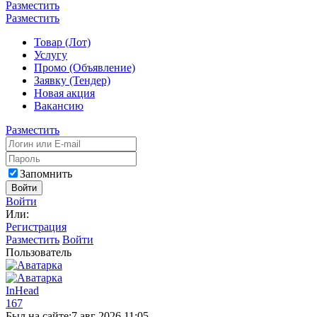
Разместить
Разместить
Товар (Лот)
Услугу
Промо (Объявление)
Заявку (Тендер)
Новая акция
Вакансию
Разместить
Запомнить
Войти
Войти
Или:
Регистрация
Разместить
Войти
Пользователь
InHead
167
Был на сайте:
7 авг 2026 11:05