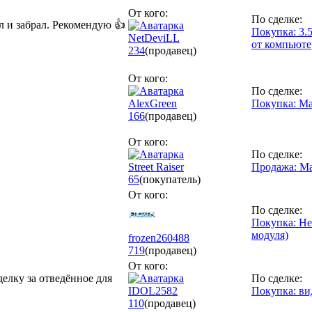
От кого:
По сделке:
л и забрал. Рекомендую 👍
Покупка: 3.
NetDeviLL
от компьюте
234
(продавец)
От кого:
По сделке:
AlexGreen
Покупка: М
166
(продавец)
От кого:
По сделке:
Street Raiser
Продажа: Ма
65
(покупатель)
От кого:
По сделке:
Покупка: Не
модуля)
frozen260488
719
(продавец)
От кого:
делку за отведённое для
По сделке:
IDOL2582
Покупка: ви
110
(продавец)