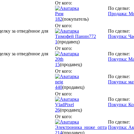
От кого:
По сделке:
Рим
Продажа: М
182
(покупатель)
От кого:
делку за отведённое для
По сделке:
Тимофей Панин772
Покупка: Ча
1
(продавец)
От кого:
делку за отведённое для
По сделке:
20th
Покупка: Ма
15
(продавец)
От кого:
По сделке:
neig
Покупка: мат
440
(продавец)
От кого:
По сделке:
VladPixel
Покупка: К
26
(продавец)
От кого:
По сделке:
Электроника_ниже_опта
Покупка: Ак
214
(продавец)