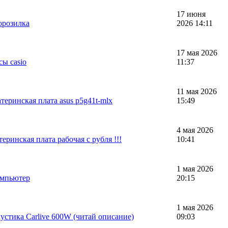
17 июня
орозилка
2026 14:11
17 мая 2026
сы casio
11:37
11 мая 2026
теринская плата asus p5g41t-mlx
15:49
4 мая 2026
еринская плата рабочая с рубля !!!
10:41
1 мая 2026
омпьютер
20:15
1 мая 2026
устика Carlive 600W (читай описание)
09:03