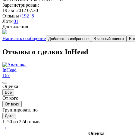
Зарегистрирован:
19 авг 2012 07:30
Отзывы
+192
−5
Лоты
0
1
Достижения
Написать сообщение
Добавить в избранное
В чёрный список
В с
Отзывы о сделках InHead
InHead
167
Оценка
Все
От кого
От всех
Группировать по
Дате
1–50 из 224 отзыва
→
Оценка