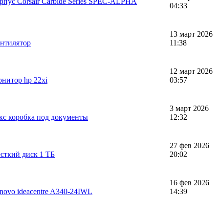
рпус Corsair Carbide Series SPEC-ALPHA
04:33
13 март 2026
нтилятор
11:38
12 март 2026
нитор hp 22xi
03:57
3 март 2026
кс коробка под документы
12:32
27 фев 2026
сткий диск 1 ТБ
20:02
16 фев 2026
novo ideacentre A340-24IWL
14:39