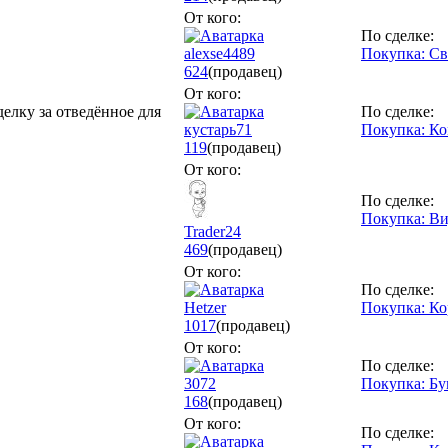
От кого:
По сделке:
alexse4489
Покупка: С
624
(продавец)
От кого:
делку за отведённое для
По сделке:
кустарь71
Покупка: К
119
(продавец)
От кого:
По сделке:
Покупка: Ви
Trader24
469
(продавец)
От кого:
По сделке:
Hetzer
Покупка: Ко
1017
(продавец)
От кого:
По сделке:
3072
Покупка: Бу
168
(продавец)
От кого:
По сделке: