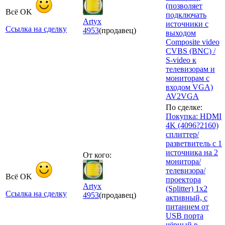
(позволяет
Всё OK
подключать
Artyx
источники с
Ссылка на сделку
4953
(продавец)
выходом
Composite video
CVBS (BNC) /
S-video к
телевизорам и
мониторам с
входом VGA)
AV2VGA
По сделке:
Покупка: HDMI
4K (4096?2160)
сплиттер/
разветвитель с 1
источника на 2
От кого:
монитора/
телевизора/
Всё OK
проектора
Artyx
(Splitter) 1x2
Ссылка на сделку
4953
(продавец)
активный, с
питанием от
USB порта
чёрный в