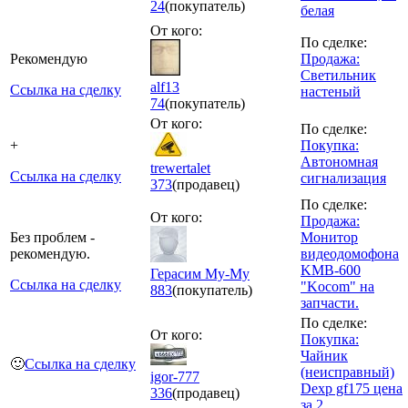
24
(покупатель)
белая
От кого:
По сделке:
Рекомендую
Продажа:
Светильник
alf13
Ссылка на сделку
настеный
74
(покупатель)
От кого:
По сделке:
+
Покупка:
Автономная
trewertalet
Ссылка на сделку
сигнализация
373
(продавец)
По сделке:
От кого:
Продажа:
Без проблем -
Монитор
рекомендую.
видеодомофона
KMB-600
Герасим Му-Му
Ссылка на сделку
"Koсom" на
883
(покупатель)
запчасти.
По сделке:
От кого:
Покупка:
Чайник
🙂
Ссылка на сделку
(неисправный)
igor-777
Dexp gf175 цена
336
(продавец)
за 2