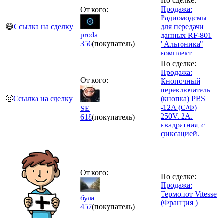
По сделке:
Продажа:
От кого:
Радиомодемы
😄
Ссылка на сделку
для передачи
proda
данных RF-801
356
(покупатель)
"Альтоника"
комплект
По сделке:
Продажа:
От кого:
Кнопочный
переключатель
🙂
Ссылка на сделку
(кнопка) PBS
-12A (С/Ф)
SE
250V. 2A.
618
(покупатель)
квадратная, с
фиксацией.
От кого:
По сделке:
Продажа:
Термопот Vitesse
була
(Франция )
457
(покупатель)