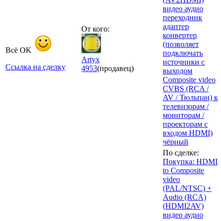
видео аудио
переходник
адаптер
От кого:
конвертер
(позволяет
Всё OK
подключать
Artyx
источники с
Ссылка на сделку
4953
(продавец)
выходом
Composite video
CVBS (RCA /
AV / Тюльпан) к
телевизорам /
мониторам /
проекторам с
входом HDMI)
чёрный
По сделке:
Покупка: HDMI
to Composite
video
(PAL/NTSC) +
Audio (RCA)
(HDMI2AV)
видео аудио