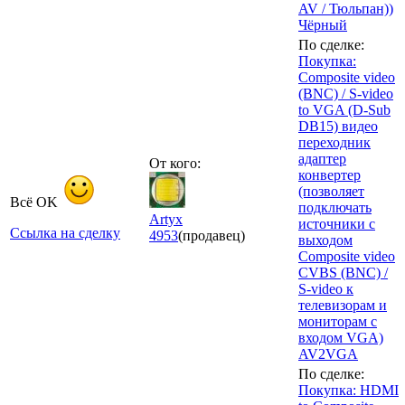
AV / Тюльпан))
Чёрный
По сделке:
Покупка:
Composite video
(BNC) / S-video
to VGA (D-Sub
DB15) видео
переходник
адаптер
От кого:
конвертер
(позволяет
Всё OK
подключать
Artyx
источники с
Ссылка на сделку
4953
(продавец)
выходом
Composite video
CVBS (BNC) /
S-video к
телевизорам и
мониторам с
входом VGA)
AV2VGA
По сделке:
Покупка: HDMI