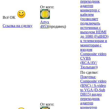
переходник
адаптер
От кого:
конвертер с
кабелем
Всё OK
(позволяет
Artyx
подключать
Ссылка на сделку
4953
(продавец)
источники с
выходом HDMI
до 1080 (FullHD)
к телевизорам и
мониторам с
входом
Composite video
CVBS
(RCA/AV/
Тюльпан))
По сделке:
Покупка:
Composite video
(BNC) / S-video
to VGA (D-Sub
DB15) видео
переходник
адаптер
От кого:
конвертер