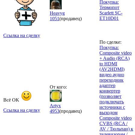
Покупка:
Термопот
Scarlett SC-
Heavyg
ET10D01
1051
(продавец)
Ссылка на сделку
По сделке:
Покупка:
Composite video
+ Audio (RCA)
to HDMI
(AV2HDMI)
видео аудио
переходник
адаптер
От кого:
конвертер
(позволяет
Всё OK
подключать
Artyx
источники с
Ссылка на сделку
4953
(продавец)
выходом
Composite video
CVBS (RCA /
AV / Тюльпан) к
телевизорам /