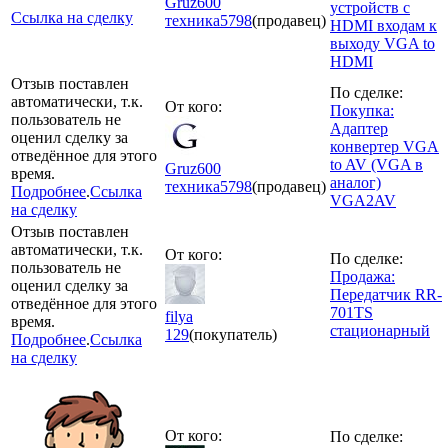
Gruz600
устройств с
Ссылка на сделку
техника
5798
(продавец)
HDMI входам к
выходу VGA to
HDMI
Отзыв поставлен
По сделке:
автоматически, т.к.
От кого:
Покупка:
пользователь не
Адаптер
оценил сделку за
конвертер VGA
отведённое для этого
to AV (VGA в
Gruz600
время.
аналог)
техника
5798
(продавец)
Подробнее
.
Ссылка
VGA2AV
на сделку
Отзыв поставлен
автоматически, т.к.
От кого:
По сделке:
пользователь не
Продажа:
оценил сделку за
Передатчик RR-
отведённое для этого
701TS
filya
время.
стационарный
129
(покупатель)
Подробнее
.
Ссылка
на сделку
От кого:
По сделке: