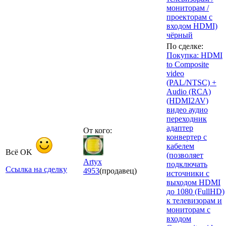
мониторам /
проекторам с
входом HDMI)
чёрный
По сделке:
Покупка: HDMI
to Composite
video
(PAL/NTSC) +
Audio (RCA)
(HDMI2AV)
видео аудио
переходник
адаптер
От кого:
конвертер с
кабелем
Всё OK
(позволяет
Artyx
подключать
Ссылка на сделку
4953
(продавец)
источники с
выходом HDMI
до 1080 (FullHD)
к телевизорам и
мониторам с
входом