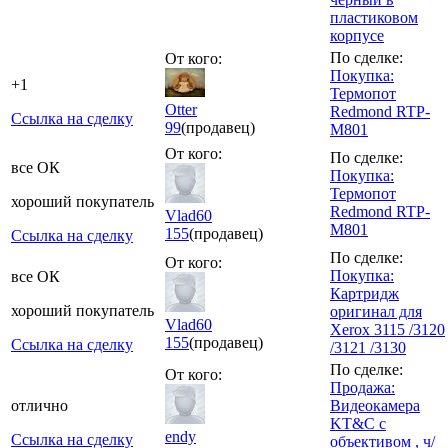
пластиковом
корпусе
По сделке:
От кого:
Покупка:
+1
Термопот
Otter
Redmond RTP-
Ссылка на сделку
99
(продавец)
M801
От кого:
По сделке:
все ОК
Покупка:
Термопот
хороший покупатель
Redmond RTP-
Vlad60
M801
155
(продавец)
Ссылка на сделку
По сделке:
От кого:
Покупка:
все ОК
Картридж
хороший покупатель
оригинал для
Vlad60
Xerox 3115 /3120
155
(продавец)
Ссылка на сделку
/3121 /3130
По сделке:
От кого:
Продажа:
отлично
Видеокамера
KT&C с
endy
Ссылка на сделку
объективом , ч/