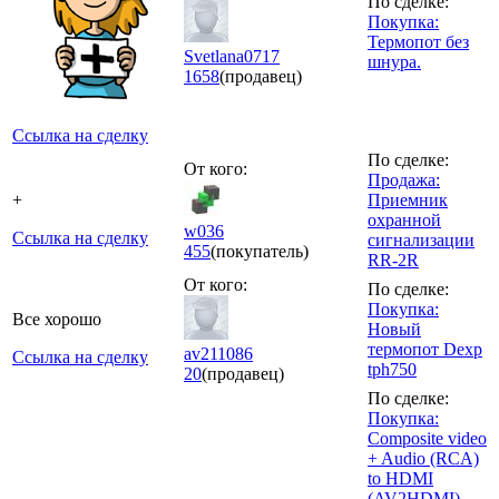
По сделке:
Покупка:
Термопот без
Svetlana0717
шнура.
1658
(продавец)
Ссылка на сделку
По сделке:
От кого:
Продажа:
+
Приемник
охранной
w036
Ссылка на сделку
сигнализации
455
(покупатель)
RR-2R
От кого:
По сделке:
Покупка:
Все хорошо
Новый
термопот Dexp
av211086
Ссылка на сделку
tph750
20
(продавец)
По сделке:
Покупка:
Composite video
+ Audio (RCA)
to HDMI
(AV2HDMI)