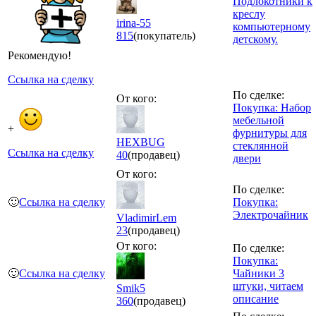
Подлокотники к
креслу
irina-55
компьютерному
815
(покупатель)
детскому.
Рекомендую!
Ссылка на сделку
По сделке:
От кого:
Покупка: Набор
мебельной
+
фурнитуры для
HEXBUG
стеклянной
Ссылка на сделку
40
(продавец)
двери
От кого:
По сделке:
🙂
Ссылка на сделку
Покупка:
Электрочайник
VladimirLem
23
(продавец)
От кого:
По сделке:
Покупка:
🙂
Ссылка на сделку
Чайники 3
штуки, читаем
Smik5
описание
360
(продавец)