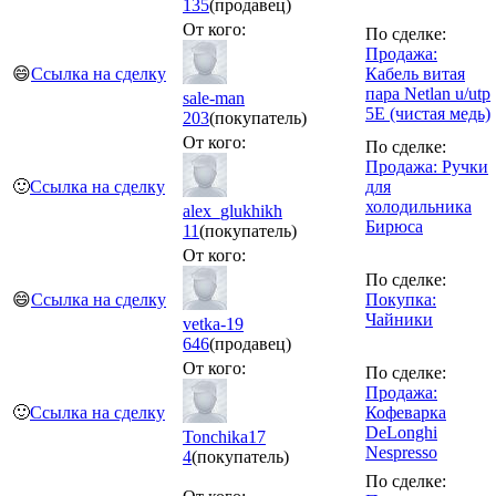
135
(продавец)
От кого:
По сделке:
Продажа:
😄
Ссылка на сделку
Кабель витая
пара Netlan u/utp
sale-man
5E (чистая медь)
203
(покупатель)
От кого:
По сделке:
Продажа: Ручки
🙂
Ссылка на сделку
для
холодильника
alex_glukhikh
Бирюса
11
(покупатель)
От кого:
По сделке:
😄
Ссылка на сделку
Покупка:
Чайники
vetka-19
646
(продавец)
От кого:
По сделке:
Продажа:
🙂
Ссылка на сделку
Кофеварка
DeLonghi
Tonchika17
Nespresso
4
(покупатель)
По сделке: