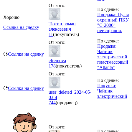
От кого:
По сделке:
Продажа: Пульт
Хорошо
охранный ПКУ
Тютин роман
"С-2000"
Ссылка на сделку
алексеевич
неисправно.
11
(покупатель)
По сделке:
От кого:
Продажа:
Чайник
🙂
Ссылка на сделку
электрический
efremova
пластмассовый
178
(покупатель)
"Atlanta"
От кого:
По сделке:
Покупка:
🙂
Ссылка на сделку
Чайник
user_deleted_2024-05-
электрический
03-4
744
(продавец)
От кого:
По сделке: