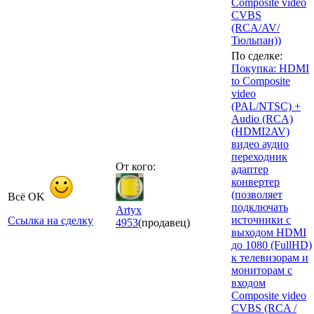
Composite video
CVBS
(RCA/AV/
Тюльпан))
По сделке:
Покупка: HDMI
to Composite
video
(PAL/NTSC) +
Audio (RCA)
(HDMI2AV)
видео аудио
переходник
От кого:
адаптер
конвертер
(позволяет
Всё OK
подключать
Artyx
источники с
Ссылка на сделку
4953
(продавец)
выходом HDMI
до 1080 (FullHD)
к телевизорам и
мониторам с
входом
Composite video
CVBS (RCA /