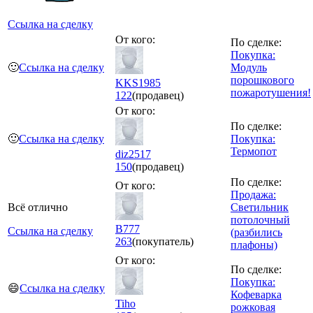
Ссылка на сделку
От кого:
По сделке:
Покупка:
🙂
Ссылка на сделку
Модуль
порошкового
KKS1985
пожаротушения!
122
(продавец)
От кого:
По сделке:
🙂
Ссылка на сделку
Покупка:
Термопот
diz2517
150
(продавец)
По сделке:
От кого:
Продажа:
Всё отлично
Светильник
потолочный
В777
Ссылка на сделку
(разбились
263
(покупатель)
плафоны)
От кого:
По сделке:
Покупка:
😄
Ссылка на сделку
Кофеварка
Tiho
рожковая