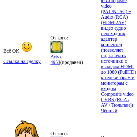
to Composite
video
(PAL/NTSC) +
Audio (RCA)
(HDMI2AV)
видео аудио
переходник
От кого:
адаптер
конвертер
(позволяет
Всё OK
подключать
Artyx
источники с
Ссылка на сделку
4953
(продавец)
выходом HDMI
до 1080 (FullHD)
к телевизорам и
мониторам с
входом
Composite video
CVBS (RCA /
AV / Тюльпан))
Чёрный
От кого: