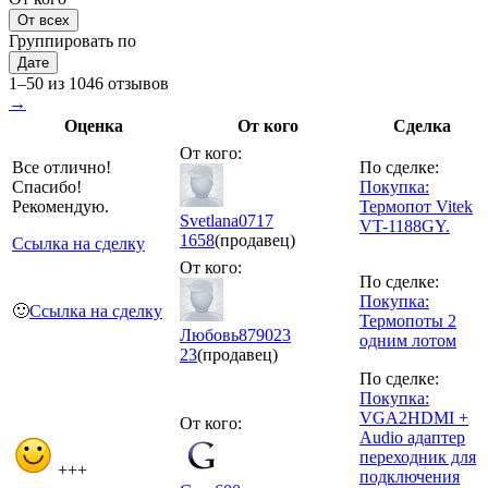
От всех
Группировать по
Дате
1–50 из 1046 отзывов
→
Оценка
От кого
Сделка
От кого:
Все отлично!
По сделке:
Спасибо!
Покупка:
Рекомендую.
Термопот Vitek
Svetlana0717
VT-1188GY.
1658
(продавец)
Ссылка на сделку
От кого:
По сделке:
Покупка:
🙂
Ссылка на сделку
Термопоты 2
Любовь879023
одним лотом
23
(продавец)
По сделке:
Покупка:
VGA2HDMI +
От кого:
Audio адаптер
переходник для
+++
подключения