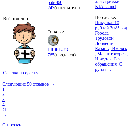
для стрижки
patrol60
KIA Daniel
243
(покупатель)
По сделке:
Всё отлично
Покупка: 10
рублей 2022 год.
От кого:
Города
Трудовой
Доблести -
Казань , Ижевск
LRiiRL-73
, Магнитогорск ,
765
(продавец)
Иркутск .Без
обращения. С
рубля ...
Ссылка на сделку
Следующие 50 отзывов →
1
2
3
4
21
→
О проекте