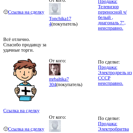
От кого:
Продажа:
Телевизор
🙂
Ссылка на сделку
переносной ч/
белый ,
Tonchika17
диагональ 7",
4
(покупатель)
неисправно.
Всё отлично.
Спасибо продавцу за
удачные торги.
От кого:
По сделке:
Продажа:
Электродрель из
СССР
mrbaltika7
неисправно.
304
(покупатель)
Ссылка на сделку
От кого:
По сделке:
Продажа:
🙂
Ссылка на сделку
Электробритва