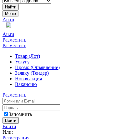
Найти
Меню
Au.ru
Au.ru
Разместить
Разместить
Товар (Лот)
Услугу
Промо (Объявление)
Заявку (Тендер)
Новая акция
Вакансию
Разместить
Запомнить
Войти
Войти
Или:
Регистрация