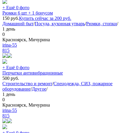
+ Ещё 0 фото
Рюмки 6 шт + 1 бонусом
150
руб.
Купить сейчас за
200
руб.
Домашний быт
/
Посуда, кухонная утварь
/
Рюмки, стопки
/
1 день
0
Красноярск, Мичурина
irina-55
815
+ Ещё 0 фото
Перчатки антивибрационные
500
руб.
Строительство и ремонт
/
Спецодежда, СИЗ, пожарное
оборудование
/
Другое
/
1 день
0
Красноярск, Мичурина
irina-55
815
+ Ещё 0 фото