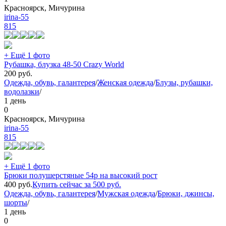
Красноярск, Мичурина
irina-55
815
+ Ещё 1 фото
Рубашка, блузка 48-50 Crazy World
200
руб.
Одежда, обувь, галантерея
/
Женская одежда
/
Блузы, рубашки,
водолазки
/
1 день
0
Красноярск, Мичурина
irina-55
815
+ Ещё 1 фото
Брюки полушерстяные 54р на высокий рост
400
руб.
Купить сейчас за
500
руб.
Одежда, обувь, галантерея
/
Мужская одежда
/
Брюки, джинсы,
шорты
/
1 день
0