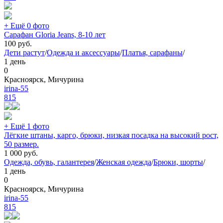
+ Ещё 0 фото
Сарафан Gloria Jeans, 8-10 лет
100
руб.
Дети растут
/
Одежда и аксессуары
/
Платья, сарафаны
/
1 день
0
Красноярск, Мичурина
irina-55
815
+ Ещё 1 фото
Лёгкие штаны, карго, брюки, низкая посадка на высокий рост,
50 размер.
1 000
руб.
Одежда, обувь, галантерея
/
Женская одежда
/
Брюки, шорты
/
1 день
0
Красноярск, Мичурина
irina-55
815