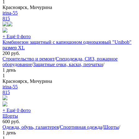
1
Красноярск, Мичурина
irina-55
815
+ Ещё 0 фото
Комбинезон защитный с капюшоном одноразовый "Unibob"
размер XL
200
руб.
Строительство и ремонт
/
Спецодежда, СИЗ, пожарное
оборудование
/
Защитные очки, каски, перчатки
/
1 день
1
Красноярск, Мичурина
irina-55
815
+ Ещё 0 фото
Шорты
600
руб.
Одежда, обувь, галантерея
/
Спортивная одежда
/
Шорты
/
1 день
1