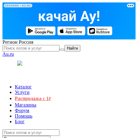
РЕКЛАМА • AU.RU
Регион
Россия
Найти
Au.ru
Каталог
Услуги
Распродажа с 1
₽
Магазины
Форум
Помощь
Блог