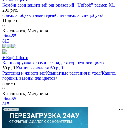
Комбинезон защитный одноразовый "Unibob" размер XL
200
руб.
Одежда, обувь, галантерея
/
Спецодежда, спецобувь
/
11 дней
0
Красноярск, Мичурина
irina-55
815
+ Ещё 1 фото
Кашпо кружка керамическая, для горшечного цветка
50
руб.
Купить сейчас за
60
руб.
Растения и животные
/
Комнатные растения и уход
/
Кашпо,
горшки, вазоны для цветов
/
8 дней
0
Красноярск, Мичурина
irina-55
815
РЕКЛАМА