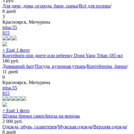
3
руб.
Для дачи, дома, огорода, бани, парка
/
Всё для полива
/
8 дней
3
Красноярск, Мичурина
irina-55
815
+ Ещё 1 фото
Контейнер при диете или ребенку Dong Yang Tritan 185 мл
180
руб.
Домашний быт
/
Посуда, кухонная утварь
/
Контейнеры, банки
/
11 дней
0
Красноярск, Мичурина
irina-55
815
+ Ещё 1 фото
Штаны брюки самосбросы на морозы
2 000
руб.
Одежда, обувь, галантерея
/
Мужская одежда
/
Верхняя одежда
/
8 дней