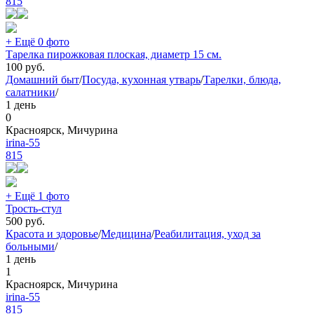
815
+ Ещё 0 фото
Тарелка пирожковая плоская, диаметр 15 см.
100
руб.
Домашний быт
/
Посуда, кухонная утварь
/
Тарелки, блюда,
салатники
/
1 день
0
Красноярск, Мичурина
irina-55
815
+ Ещё 1 фото
Трость-стул
500
руб.
Красота и здоровье
/
Медицина
/
Реабилитация, уход за
больными
/
1 день
1
Красноярск, Мичурина
irina-55
815