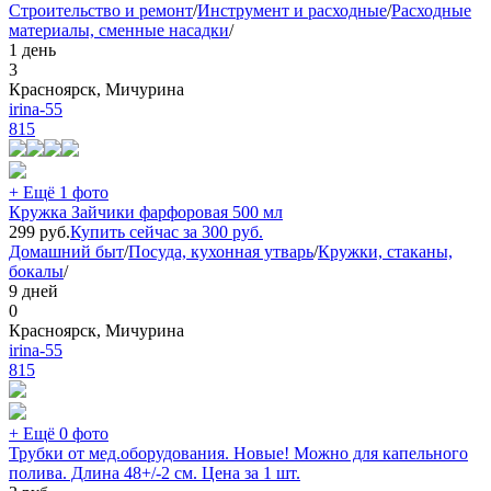
Строительство и ремонт
/
Инструмент и расходные
/
Расходные
материалы, сменные насадки
/
1 день
3
Красноярск, Мичурина
irina-55
815
+ Ещё 1 фото
Кружка Зайчики фарфоровая 500 мл
299
руб.
Купить сейчас за
300
руб.
Домашний быт
/
Посуда, кухонная утварь
/
Кружки, стаканы,
бокалы
/
9 дней
0
Красноярск, Мичурина
irina-55
815
+ Ещё 0 фото
Трубки от мед.оборудования. Новые! Можно для капельного
полива. Длина 48+/-2 см. Цена за 1 шт.