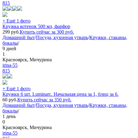
815
+ Ещё 1 фото
Кружка котенок 500 мл, фарфор
299
руб.
Купить сейчас за
300
руб.
Домашний быт
/
Посуда, кухонная утварь
/
Кружки, стаканы,
бокалы
/
9 дней
1
Красноярск, Мичурина
irina-55
815
+ Ещё 1 фото
Кружки 6 шт. Luminarc. Начальная цена за 1, блиц за 6.
60
руб.
Купить сейчас за
350
руб.
Домашний быт
/
Посуда, кухонная утварь
/
Кружки, стаканы,
бокалы
/
1 день
0
Красноярск, Мичурина
irina-55