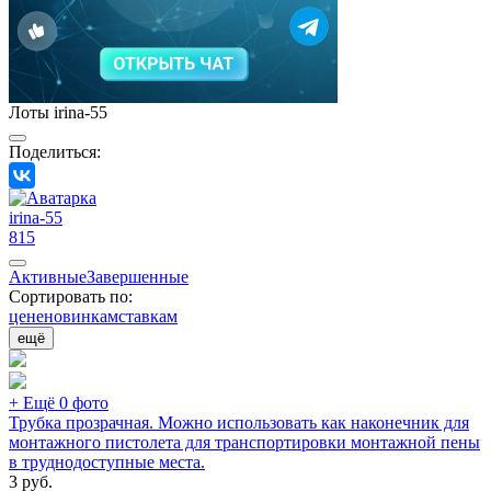
Лоты irina-55
Поделиться:
irina-55
815
Активные
Завершенные
Сортировать по:
цене
новинкам
ставкам
ещё
+ Ещё 0 фото
Трубка прозрачная. Можно использовать как наконечник для
монтажного пистолета для транспортировки монтажной пены
в труднодоступные места.
3
руб.