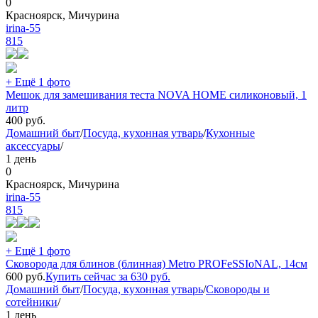
0
Красноярск, Мичурина
irina-55
815
+ Ещё 1 фото
Мешок для замешивания теста NOVA HOME силиконовый, 1
литр
400
руб.
Домашний быт
/
Посуда, кухонная утварь
/
Кухонные
аксессуары
/
1 день
0
Красноярск, Мичурина
irina-55
815
+ Ещё 1 фото
Сковорода для блинов (блинная) Metro PROFeSSIoNAL, 14см
600
руб.
Купить сейчас за
630
руб.
Домашний быт
/
Посуда, кухонная утварь
/
Сковороды и
сотейники
/
1 день