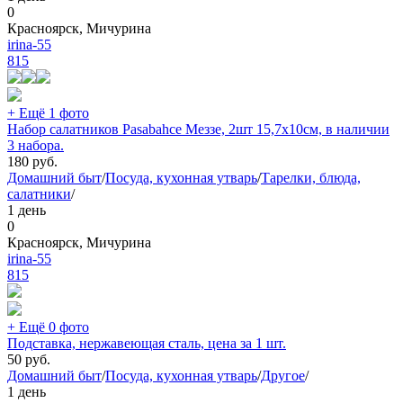
0
Красноярск, Мичурина
irina-55
815
+ Ещё 1 фото
Набор салатников Pasabahce Меззе, 2шт 15,7х10см, в наличии
3 набора.
180
руб.
Домашний быт
/
Посуда, кухонная утварь
/
Тарелки, блюда,
салатники
/
1 день
0
Красноярск, Мичурина
irina-55
815
+ Ещё 0 фото
Подставка, нержавеющая сталь, цена за 1 шт.
50
руб.
Домашний быт
/
Посуда, кухонная утварь
/
Другое
/
1 день