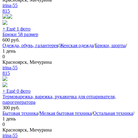
irina-55
815
+ Ещё 1 фото
Брюки 58 размер
600
руб.
Одежда, обувь, галантерея
/
Женская одежда
/
Брюки, шорты
/
1 день
0
Красноярск, Мичурина
irina-55
815
+ Ещё 0 фото
Термоварежка, варежка, рукавичка для отпаривателя,
парогенератора
300
руб.
Бытовая техника
/
Мелкая бытовая техника
/
Остальная техника
/
1 день
0
Красноярск, Мичурина
irina-55