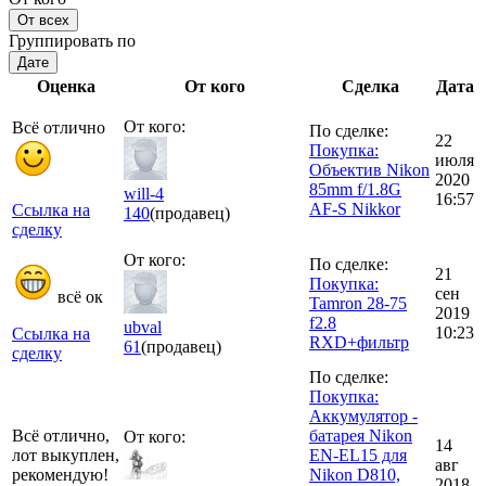
От всех
Группировать по
Дате
Оценка
От кого
Сделка
Дата
От кого:
Всё отлично
По сделке:
22
Покупка:
июля
Объектив Nikon
2020
85mm f/1.8G
will-4
16:57
AF-S Nikkor
Ссылка на
140
(продавец)
сделку
От кого:
По сделке:
21
Покупка:
сен
всё ок
Tamron 28-75
2019
f2.8
ubval
10:23
Ссылка на
RXD+фильтр
61
(продавец)
сделку
По сделке:
Покупка:
Аккумулятор -
Всё отлично,
батарея Nikon
От кого:
14
лот выкуплен,
EN-EL15 для
авг
рекомендую!
Nikon D810,
2018