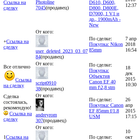
Photoline
Ссылка на
D610, D600,
12:37
7045
(продавец)
сделку
D800, D800E,
D7000, 1 V1 и
др., 1900mAh -
New
От кого:
По сделке:
7 апр
+
Ссылка на
Покупка: Nikon
2018
сделку
85mm
16:54
user_deleted_2023_03_07
84
(продавец)
От кого:
По сделке:
Все отлично
18
Покупка:
дек
Объектив
2015
Ссылка
Canon EF 40
script0910
10:30
на сделку
mm f\2,8 stm
38
(продавец)
От кого:
Сделка
По сделке:
26
состоялась,
Покупка: Canon
апр
рекомендую!
EF 85mm f/1.8
2015
Ссылка на
andreyrom
USM
17:15
сделку
307
(продавец)
От кого:
10
1
Ссылка на
По сделке:
окт