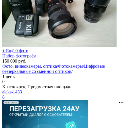
+ Ещё 0 фото
Набор фотографа
150 000
руб.
Фото, видеокамеры, оптика
/
Фотокамеры
/
Цифровые
беззеркальные со сменной оптикой
/
1 день
0
Красноярск, Предмостная площадь
aleks-1433
8
РЕКЛАМА