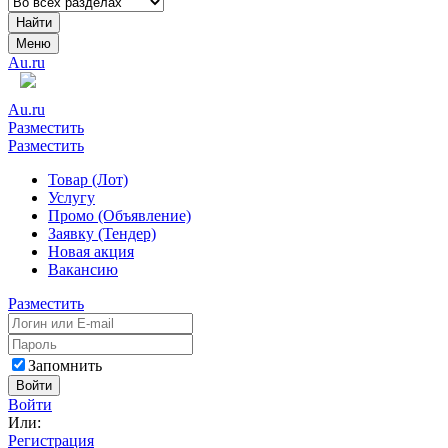
Найти
Меню
Au.ru
Au.ru
Разместить
Разместить
Товар (Лот)
Услугу
Промо (Объявление)
Заявку (Тендер)
Новая акция
Вакансию
Разместить
Запомнить
Войти
Войти
Или:
Регистрация