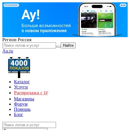
РЕКЛАМА
Регион
Россия
Найти
Au.ru
Каталог
Услуги
Распродажа с 1
₽
Магазины
Форум
Помощь
Блог