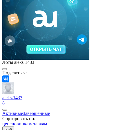
Лоты aleks-1433
Поделиться:
aleks-1433
8
Активные
Завершенные
Сортировать по:
цене
новинкам
ставкам
ещё