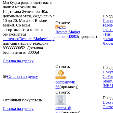
Мы будем рады видеть вас в
нашем магазине на
Партизана Железняка 40а,
цокольный этаж, ежедневно с
По сд
10 до 20. Магазин Restore
Покуп
От кого:
Market. Со всем
телеф
ассортиментом можете
красн
Restore Market
ознакомиться
- Ин 
nomeroff
2893
(продавец)
au.ru/user/Restore_Market/shop/
доста
или связаться по телефону
Любая
89333339052. Доставка
бесплатная от 3000р!
Ссылка на сделку
От кого:
По сд
Покуп
😄
Ссылка на сделку
GeFor
Storm
companyvtb
[NE51
66
(продавец)
От кого:
По сд
Отличный покупатель
Покуп
Систе
temma_dj
Ссылка на сделку
365
(продавец)