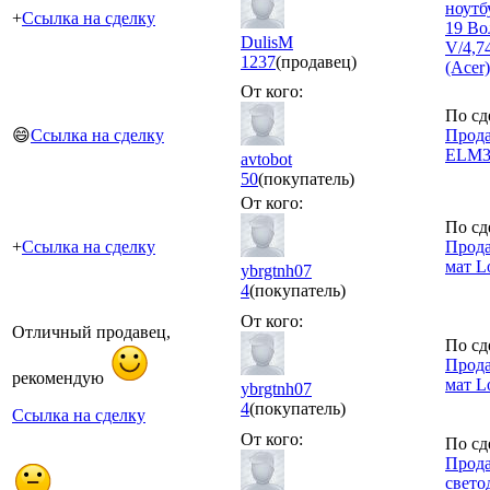
ноутб
+
Ссылка на сделку
19 Вол
DulisM
V/4,74
1237
(продавец)
(Acer)
От кого:
По сд
😄
Ссылка на сделку
Прода
ELM32
avtobot
50
(покупатель)
От кого:
По сд
+
Ссылка на сделку
Прода
мат L
ybrgtnh07
4
(покупатель)
От кого:
Отличный продавец,
По сд
Прода
рекомендую
мат L
ybrgtnh07
4
(покупатель)
Ссылка на сделку
От кого:
По сд
Прода
свет