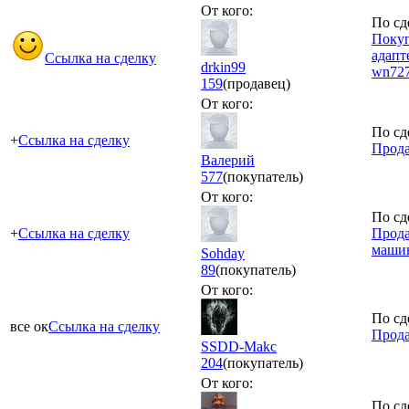
От кого:
По сд
Покуп
адапте
Ссылка на сделку
drkin99
wn72
159
(продавец)
От кого:
По сд
+
Ссылка на сделку
Прода
Bалерий
577
(покупатель)
От кого:
По сд
+
Ссылка на сделку
Прода
маши
Sohday
89
(покупатель)
От кого:
По сд
все ок
Ссылка на сделку
Прода
SSDD-Makc
204
(покупатель)
От кого:
По сд