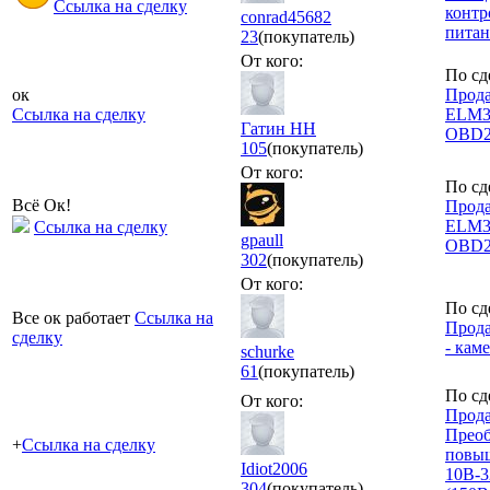
Ссылка на сделку
контр
conrad45682
питан
23
(покупатель)
От кого:
По сд
ок
Прода
Ссылка на сделку
ELM32
Гатин НН
OBD
105
(покупатель)
От кого:
По сд
Всё Ок!
Прода
ELM32
Ссылка на сделку
gpaull
OBD
302
(покупатель)
От кого:
По сд
Все ок работает
Ссылка на
Прода
сделку
- каме
schurke
61
(покупатель)
По сд
От кого:
Прода
Преоб
+
Ссылка на сделку
повы
Idiot2006
10В-3
304
(покупатель)