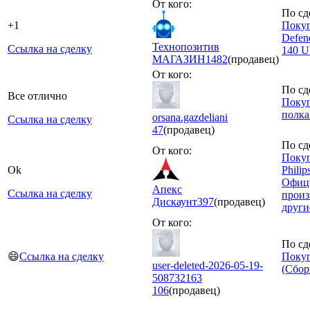
От кого:
По сд
+1
Покуп
Defen
Технопозитив
Ссылка на сделку
140 U
МАГАЗИН
1482
(продавец)
От кого:
По сд
Все отлично
Покуп
полка
orsana.gazdeliani
Ссылка на сделку
47
(продавец)
По сд
От кого:
Покуп
Ok
Phili
Офици
Aпекс
Ссылка на сделку
произ
Дискаунт
397
(продавец)
други
От кого:
По сд
😄
Ссылка на сделку
Покуп
user-deleted-2026-05-19-
(Сбор
508732163
106
(продавец)