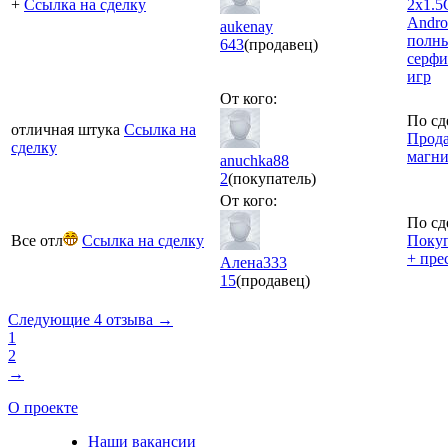
+
Ссылка на сделку
2x1.5
Andro
aukenay
полны
643
(продавец)
серфи
игр
От кого:
По сд
отличная штука
Ссылка на
Прода
сделку
магн
anuchka88
2
(покупатель)
От кого:
По сд
Все отл
Ссылка на сделку
Покуп
+ прес
Алена333
15
(продавец)
Следующие 4 отзыва →
1
2
→
О проекте
Наши вакансии