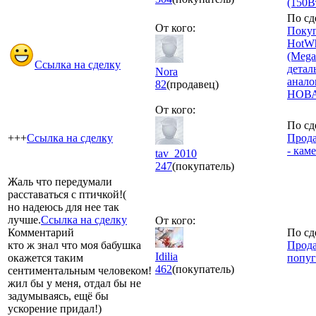
(150В
По сд
От кого:
Поку
HotWh
(Mega
Ссылка на сделку
детал
Nora
анало
82
(продавец)
НОВ
От кого:
По сд
+++
Ссылка на сделку
Прода
- каме
tav_2010
247
(покупатель)
Жаль что передумали
расставаться с птичкой!(
но надеюсь для нее так
лучше.
Ссылка на сделку
От кого:
Комментарий
По сд
кто ж знал что моя бабушка
Прод
Idilia
окажется таким
попуг
462
(покупатель)
сентиментальным человеком!
жил бы у меня, отдал бы не
задумываясь, ещё бы
ускорение придал!)