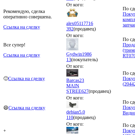
От кого:
По сд
Рекомендую, сделка
Поку
оперативно совершена.
комп
alex05117716
запча
Ссылка на сделку
392
(продавец)
От кого:
По сд
Все супер!
Прод
(трим
Gydwin1986
Ссылка на сделку
RT070
13
(покупатель)
От кого:
По сд
🙂
Ссылка на сделку
Покуп
Barcas23
(2044
MAIN
STREE
627
(продавец)
От кого:
По сд
Покуп
😄
Ссылка на сделку
debian5.0
Види
110
(продавец)
От кого:
По сд
+
Покуп