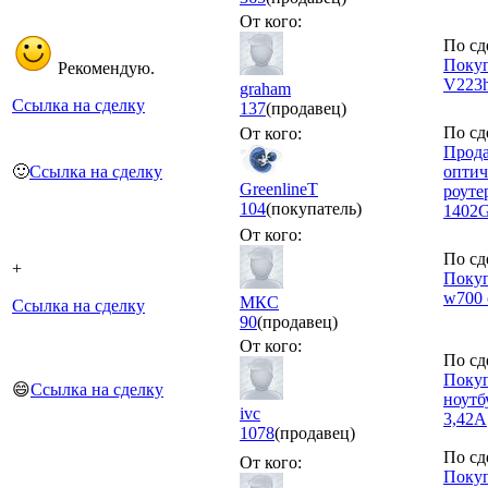
От кого:
По сд
Покуп
Рекомендую.
V223h
graham
Ссылка на сделку
137
(продавец)
По сд
От кого:
Прода
🙂
Ссылка на сделку
оптич
GreenlineT
роуте
104
(покупатель)
1402
От кого:
По сд
+
Покуп
w700 
МКС
Ссылка на сделку
90
(продавец)
От кого:
По сд
Покуп
😄
Ссылка на сделку
ноут
ivc
3,42А
1078
(продавец)
По сд
От кого:
Покуп