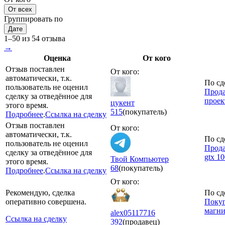
От всех
Группировать по
Дате
1–50 из 54 отзыва
→
Оценка
От кого
Отзыв поставлен
От кого:
автоматически, т.к.
По сд
пользователь не оценил
Прода
сделку за отведённое для
проек
цукент
этого время.
515
(покупатель)
Подробнее
.
Ссылка на сделку
Отзыв поставлен
От кого:
автоматически, т.к.
По сд
пользователь не оценил
Прода
сделку за отведённое для
gtx 1
Твой Компьютер
этого время.
68
(покупатель)
Подробнее
.
Ссылка на сделку
От кого:
Рекомендую, сделка
По сд
оперативно совершена.
Покуп
магн
alex05117716
Ссылка на сделку
392
(продавец)