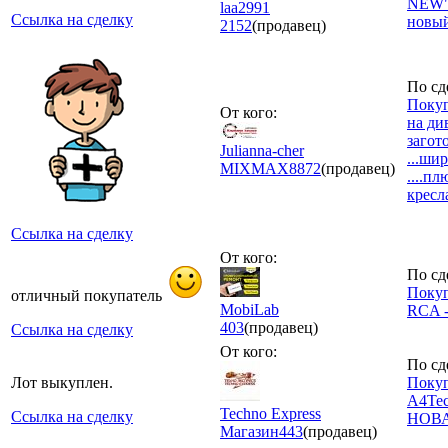
NEW" 
laa2991
Ссылка на сделку
новый
2152
(продавец)
По сд
Покуп
От кого:
на ди
загот
Julianna-cher
...ши
MIXMAX
8872
(продавец)
....пл
кресла
Ссылка на сделку
От кого:
По сд
Покуп
отличный покупатель
MobiLab
RCA -
403
(продавец)
Ссылка на сделку
От кого:
По сд
Лот выкуплен.
Покуп
A4Tec
Techno Express
Ссылка на сделку
НОВА
Магазин
443
(продавец)