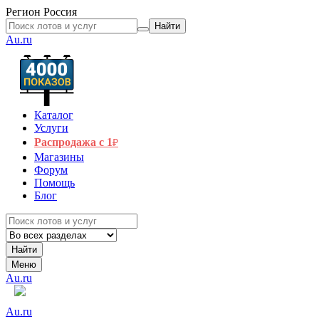
Регион
Россия
Найти
Au.ru
Каталог
Услуги
Распродажа с 1
₽
Магазины
Форум
Помощь
Блог
Найти
Меню
Au.ru
Au.ru