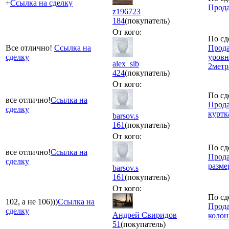
+
Ссылка на сделку
Прода
z196723
184
(покупатель)
От кого:
По сд
Все отлично!
Ссылка на
Прода
сделку
уровн
alex_sib
2метр
424
(покупатель)
От кого:
По сд
все отлично!
Ссылка на
Прода
сделку
куртк
barsov.s
161
(покупатель)
От кого:
По сд
все отлично!
Ссылка на
Прода
сделку
разме
barsov.s
161
(покупатель)
От кого:
По сд
102, а не 106)))
Ссылка на
Прода
сделку
Андрей Свиридов
колон
51
(покупатель)