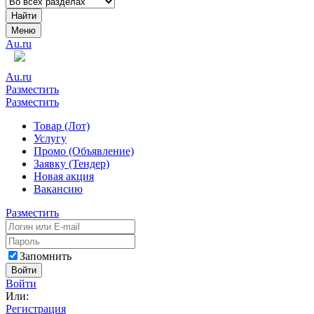
Найти
Меню
Au.ru
Au.ru
Разместить
Разместить
Товар (Лот)
Услугу
Промо (Объявление)
Заявку (Тендер)
Новая акция
Вакансию
Разместить
Запомнить
Войти
Войти
Или:
Регистрация