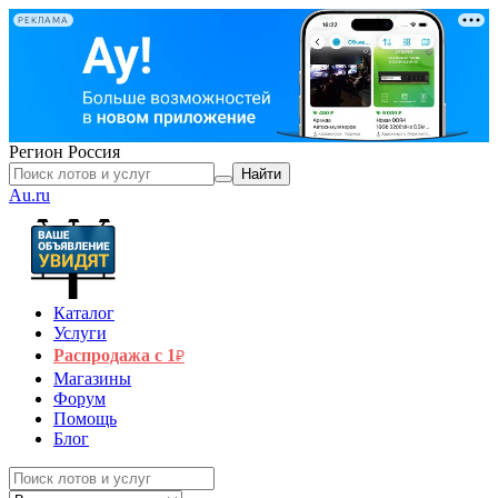
РЕКЛАМА
Регион
Россия
Найти
Au.ru
Каталог
Услуги
Распродажа с 1
₽
Магазины
Форум
Помощь
Блог