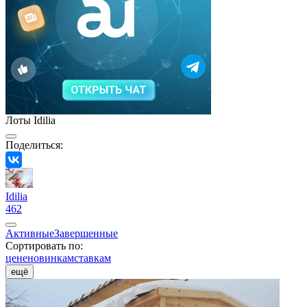
Лоты Idilia
Поделиться:
Idilia
462
Активные
Завершенные
Сортировать по:
цене
новинкам
ставкам
ещё