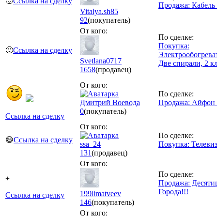
🙂
Ссылка на сделку
Продажа: Кабель
Vitalya.sh85
92
(покупатель)
От кого:
По сделке:
Покупка:
🙂
Ссылка на сделку
Электрообогреват
Svetlana0717
Две спирали, 2 к
1658
(продавец)
От кого:
По сделке:
Дмитрий Воевода
Продажа: Айфон
0
(покупатель)
Ссылка на сделку
От кого:
По сделке:
😄
Ссылка на сделку
ssa_24
Покупка: Телеви
131
(продавец)
От кого:
По сделке:
+
Продажа: Десяти
Города!!!
1990matveev
Ссылка на сделку
146
(покупатель)
От кого: