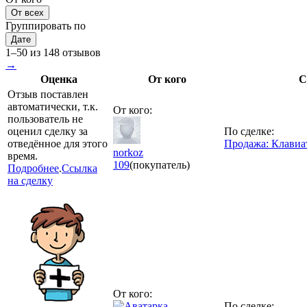
От всех
Группировать по
Дате
1–50 из 148 отзывов
→
Оценка
От кого
С
Отзыв поставлен
автоматически, т.к.
От кого:
пользователь не
оценил сделку за
По сделке:
отведённое для этого
Продажа: Клавиа
norkoz
время.
109
(покупатель)
Подробнее
.
Ссылка
на сделку
От кого:
По сделке: