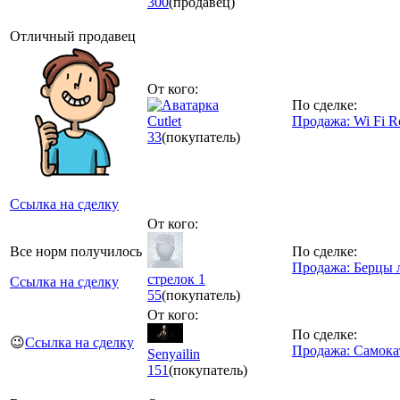
300
(продавец)
Отличный продавец
От кого:
По сделке:
Cutlet
Продажа: Wi Fi R
33
(покупатель)
Ссылка на сделку
От кого:
Все норм получилось
По сделке:
Продажа: Берцы 
стрелок 1
Ссылка на сделку
55
(покупатель)
От кого:
По сделке:
😉
Ссылка на сделку
Продажа: Самока
Senyailin
151
(покупатель)