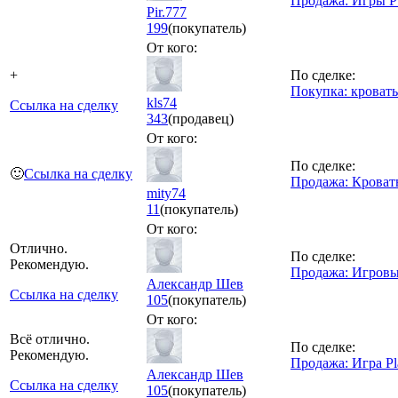
Продажа: Игры P
Pir.777
199
(покупатель)
От кого:
+
По сделке:
Покупка: кровать
kls74
Ссылка на сделку
343
(продавец)
От кого:
По сделке:
🙂
Ссылка на сделку
Продажа: Кроват
mity74
11
(покупатель)
От кого:
Отлично.
По сделке:
Рекомендую.
Продажа: Игровы
Александр Шев
Ссылка на сделку
105
(покупатель)
От кого:
Всё отлично.
По сделке:
Рекомендую.
Продажа: Игра Pl
Александр Шев
Ссылка на сделку
105
(покупатель)