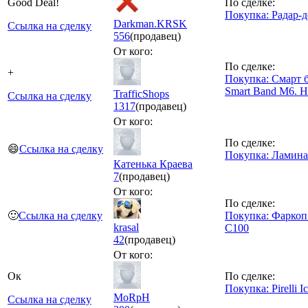
Good Deal!
По сделке:
Покупка: Радар-д
Darkman.KRSK
Ссылка на сделку
556
(продавец)
От кого:
По сделке:
+
Покупка: Смарт б
Smart Band M6. 
TrafficShops
Ссылка на сделку
1317
(продавец)
От кого:
По сделке:
😄
Ссылка на сделку
Покупка: Ламина
Катенька Краева
7
(продавец)
От кого:
По сделке:
🙂
Ссылка на сделку
Покупка: Фаркоп 
krasal
C100
42
(продавец)
От кого:
Ок
По сделке:
Покупка: Pirelli I
MoRpH
Ссылка на сделку