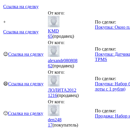
Ссылка на сделку
От кого:
+
По сделке:
Покупка: Окно п
KMD
Ссылка на сделку
65
(продавец)
От кого:
По сделке:
😉
Ссылка на сделку
Покупка: Датчик
TPMS
alexandr080808
62
(продавец)
От кого:
По сделке:
😄
Ссылка на сделку
Покупка: Набор б
лоты с 1 рубля)
ЛОЛИТА2012
1216
(продавец)
От кого:
По сделке:
🙂
Ссылка на сделку
Продажа: Набор 
den248
17
(покупатель)