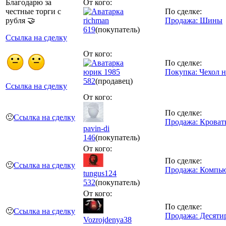
Благодарю за
От кого:
честные торги с
По сделке:
рубля 🤝
richman
Продажа: Шины
619
(покупатель)
Ссылка на сделку
От кого:
По сделке:
юрик 1985
Покупка: Чехол н
582
(продавец)
Ссылка на сделку
От кого:
По сделке:
🙂
Ссылка на сделку
Продажа: Кроват
pavin-di
146
(покупатель)
От кого:
По сделке:
🙂
Ссылка на сделку
Продажа: Компью
tungus124
532
(покупатель)
От кого:
По сделке:
🙂
Ссылка на сделку
Продажа: Десяти
Vozrojdenya38