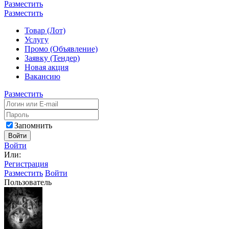
Разместить
Разместить
Товар (Лот)
Услугу
Промо (Объявление)
Заявку (Тендер)
Новая акция
Вакансию
Разместить
Запомнить
Войти
Войти
Или:
Регистрация
Разместить
Войти
Пользователь