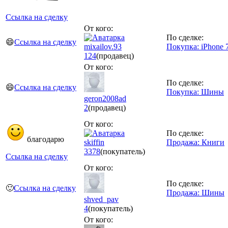
Ссылка на сделку
От кого:
По сделке:
😄
Ссылка на сделку
mixailov.93
Покупка: iPhone 
124
(продавец)
От кого:
По сделке:
😄
Ссылка на сделку
Покупка: Шины
geron2008ad
2
(продавец)
От кого:
По сделке:
благодарю
skiffin
Продажа: Книги
3378
(покупатель)
Ссылка на сделку
От кого:
По сделке:
🙂
Ссылка на сделку
Продажа: Шины
shved_pav
4
(покупатель)
От кого: