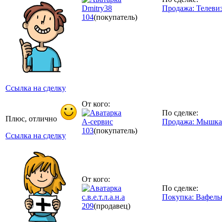
Dmitry38
Продажа: Телеви
104
(покупатель)
Ссылка на сделку
От кого:
По сделке:
Плюс, отлично
А-сервис
Продажа: Мышка
103
(покупатель)
Ссылка на сделку
От кого:
По сделке:
с.в.е.т.л.а.н.а
Покупка: Вафель
209
(продавец)