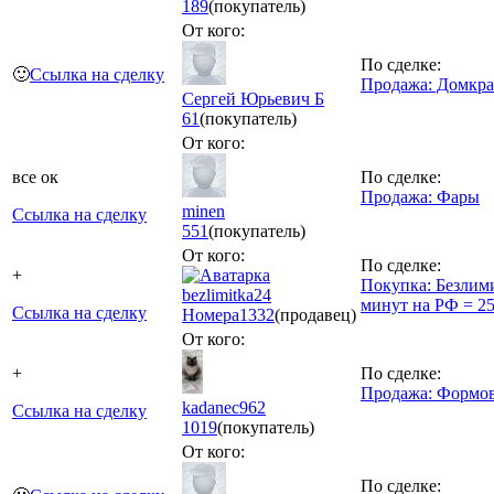
189
(покупатель)
От кого:
По сделке:
🙂
Ссылка на сделку
Продажа: Домкра
Сергей Юрьевич Б
61
(покупатель)
От кого:
все ок
По сделке:
Продажа: Фары
minen
Ссылка на сделку
551
(покупатель)
От кого:
По сделке:
+
Покупка: Безлим
bezlimitka24
минут на РФ = 25
Ссылка на сделку
Номера
1332
(продавец)
От кого:
+
По сделке:
Продажа: Формо
kadanec962
Ссылка на сделку
1019
(покупатель)
От кого:
По сделке: