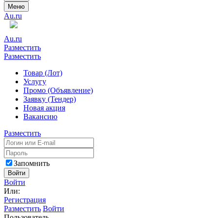
Меню
Au.ru
Au.ru
Разместить
Разместить
Товар (Лот)
Услугу
Промо (Объявление)
Заявку (Тендер)
Новая акция
Вакансию
Разместить
Запомнить
Войти
Войти
Или:
Регистрация
Разместить
Войти
Пользователь