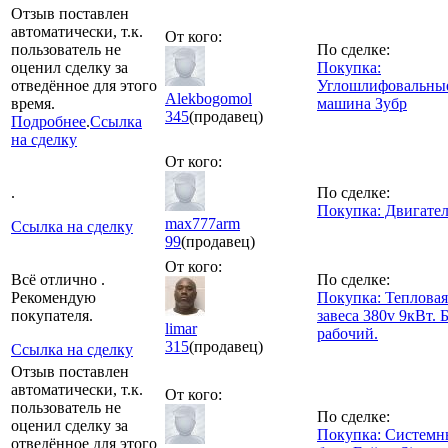
Отзыв поставлен
автоматически, т.к.
От кого:
пользователь не
По сделке:
оценил сделку за
Покупка:
отведённое для этого
Углошлифовальны
Alekbogomol
время.
машина Зубр
345
(продавец)
Подробнее
.
Ссылка
на сделку
От кого:
.
По сделке:
Покупка: Двигател
max777arm
Ссылка на сделку
99
(продавец)
От кого:
Всё отлично .
По сделке:
Рекомендую
Покупка: Тепловая
покупателя.
завеса 380v 9кВт. 
limar
рабочий.
315
(продавец)
Ссылка на сделку
Отзыв поставлен
автоматически, т.к.
От кого:
пользователь не
По сделке:
оценил сделку за
Покупка: Систем
отведённое для этого