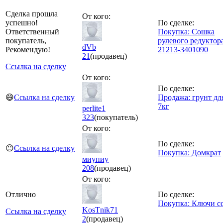
Cделка прошла
От кого:
успешно!
По сделке:
Ответственный
Покупка: Сошка
покупатель,
рулевого редуктор
dVb
Рекомендую!
21213-3401090
21
(продавец)
Ссылка на сделку
От кого:
По сделке:
😄
Ссылка на сделку
Продажа: грунт д
7кг
perlite1
323
(покупатель)
От кого:
По сделке:
😐
Ссылка на сделку
Покупка: Домкрат
миупиу
208
(продавец)
От кого:
Отлично
По сделке:
Покупка: Ключи с
KosTnik71
Ссылка на сделку
2
(продавец)