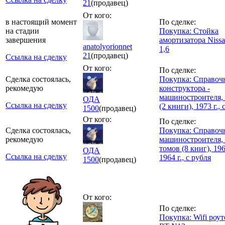
21
(продавец)
От кого:
в настоящий момент
По сделке:
на стадии
Покупка: Стойка
завершения
амортизатора Nissa
anatolyorionnet
1,6
21
(продавец)
Ссылка на сделку
От кого:
По сделке:
Сделка состоялась,
Покупка: Справоч
рекомедую
конструктора -
машиностроителя, 
ОДА
Ссылка на сделку
(2 книги), 1973 г., 
1500
(продавец)
От кого:
По сделке:
Сделка состоялась,
Покупка: Справоч
рекомедую
машиностроителя,
томов (8 книг), 19
ОДА
Ссылка на сделку
1964 г., с рубля
1500
(продавец)
От кого:
По сделке:
Покупка: Wifi роут