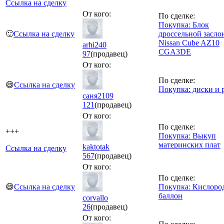
Ссылка на сделку
От кого:
По сделке:
Покупка: Блок
🙂
Ссылка на сделку
дроссельной засло
Nissan Cube AZ10
arhi240
CGA3DE
97
(продавец)
От кого:
По сделке:
😄
Ссылка на сделку
Покупка: диски и 
саня2109
121
(продавец)
От кого:
По сделке:
+++
Покупка: Выкуп
материнских плат
kaktotak
Ссылка на сделку
567
(продавец)
От кого:
По сделке:
😄
Ссылка на сделку
Покупка: Кислор
баллон
corvallo
26
(продавец)
От кого: