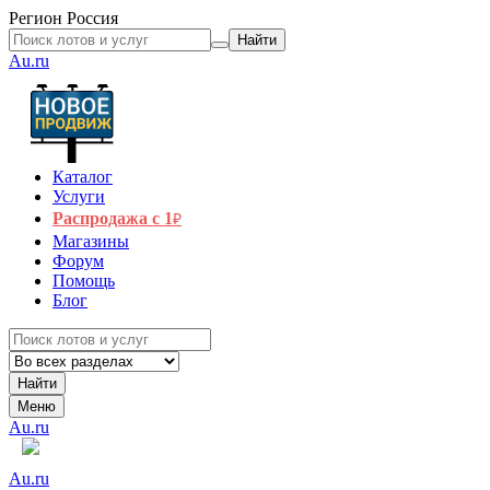
Регион
Россия
Найти
Au.ru
Каталог
Услуги
Распродажа с 1
₽
Магазины
Форум
Помощь
Блог
Найти
Меню
Au.ru
Au.ru