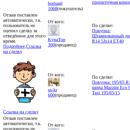
пропиточная конц
borisagl
1068
(покупатель)
Отзыв поставлен
автоматически, т.к.
От кого:
пользователь не
По сделке:
оценил сделку за
Покупка:
отведённое для этого
Штампованный ди
KypaTop
время.
R14 5Jx14 ET40
300
(продавец)
Подробнее
.
Ссылка
на сделку
От кого:
По сделке:
Покупка: 195/65 R
шина Mazzini Eco 
sn-kr
Taxi 195/65/15
600
(продавец)
Ссылка на сделку
Отзыв поставлен
автоматически, т.к.
От кого:
пользователь не