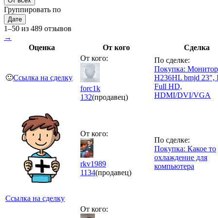
От всех
Группировать по
Дате
1–50 из 489 отзывов
→
Оценка
От кого
Сделка
От кого:
По сделке:
Покупка: Монитор
🙂
Ссылка на сделку
H236HL bmjd 23", 
Full HD,
forc1k
HDMI/DVI/VGA
132
(продавец)
От кого:
По сделке:
Покупка: Какое то
охлаждение для
rkv1989
компьютера
1134
(продавец)
Ссылка на сделку
От кого: