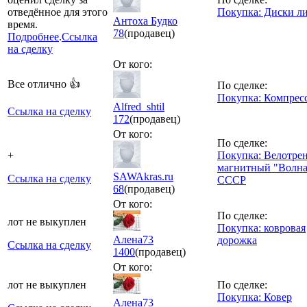
отведённое для этого
Покупка: Диски л
Антоха Будко
время.
78
(продавец)
Подробнее
.
Ссылка
на сделку
От кого:
Все отлично 👍
По сделке:
Покупка: Компрес
Alfred_shtil
Ссылка на сделку
172
(продавец)
От кого:
По сделке:
+
Покупка: Велотре
магнитный "Волна
SAWAkras.ru
Ссылка на сделку
СССР
68
(продавец)
От кого:
По сделке:
лот не выкуплен
Покупка: ковровая
Алена73
дорожка
Ссылка на сделку
1400
(продавец)
От кого:
лот не выкуплен
По сделке:
Покупка: Ковер
Алена73