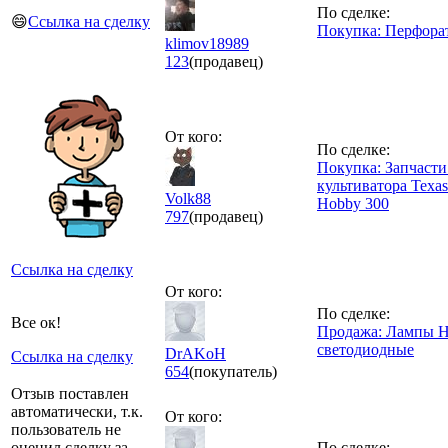
По сделке:
😄
Ссылка на сделку
Покупка: Перфора
klimov18989
123
(продавец)
От кого:
По сделке:
Покупка: Запчасти
культиватора Texas
Volk88
Hobby 300
797
(продавец)
Ссылка на сделку
От кого:
По сделке:
Все ок!
Продажа: Лампы 
светодиодные
DrAKoH
Ссылка на сделку
654
(покупатель)
Отзыв поставлен
автоматически, т.к.
От кого:
пользователь не
оценил сделку за
По сделке: