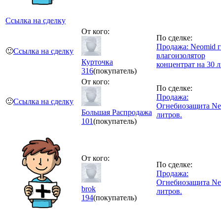
Ссылка на сделку
От кого:
По сделке:
Продажа: Neomid 
🙂
Ссылка на сделку
влагоизолятор
Курточка
концентрат на 30 л
316
(покупатель)
От кого:
По сделке:
Продажа:
🙂
Ссылка на сделку
Огнебиозащита Ne
Большая Распродажа
литров.
101
(покупатель)
От кого:
По сделке:
Продажа:
Огнебиозащита Ne
brok
литров.
194
(покупатель)