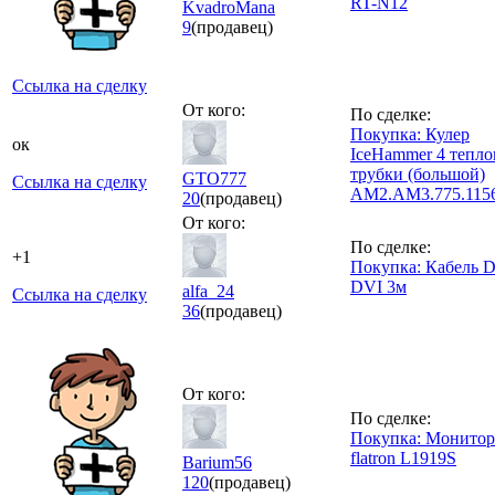
RT-N12
KvadroMana
9
(продавец)
Ссылка на сделку
От кого:
По сделке:
Покупка: Кулер
ок
IceHammer 4 тепл
трубки (большой)
GTO777
Ссылка на сделку
AM2.AM3.775.1156
20
(продавец)
От кого:
По сделке:
+1
Покупка: Кабель D
DVI 3м
alfa_24
Ссылка на сделку
36
(продавец)
От кого:
По сделке:
Покупка: Монито
flatron L1919S
Barium56
120
(продавец)