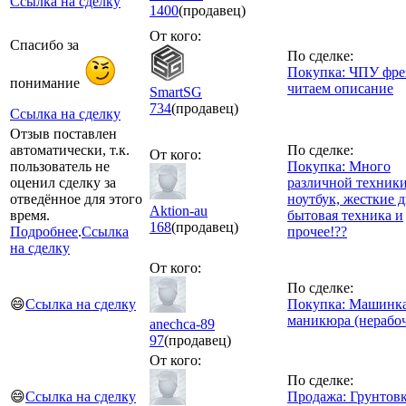
Ссылка на сделку
1400
(продавец)
От кого:
Спасибо за
По сделке:
Покупка: ЧПУ фрез
понимание
читаем описание
SmartSG
734
(продавец)
Ссылка на сделку
Отзыв поставлен
автоматически, т.к.
По сделке:
От кого:
пользователь не
Покупка: Много
оценил сделку за
различной техники
отведённое для этого
ноутбук, жесткие д
Aktion-au
время.
бытовая техника и
168
(продавец)
Подробнее
.
Ссылка
прочее!??
на сделку
От кого:
По сделке:
😄
Ссылка на сделку
Покупка: Машинка
маникюра (нерабоч
anechca-89
97
(продавец)
От кого:
По сделке:
😄
Ссылка на сделку
Продажа: Грунтов