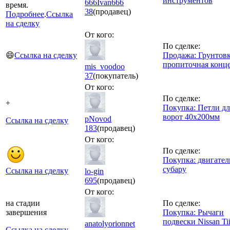
инструментов
666Ivan666
время.
38
(продавец)
Подробнее
.
Ссылка
на сделку
От кого:
По сделке:
😄
Ссылка на сделку
Продажа: Грунтов
пропиточная конц
mis_voodoo
37
(покупатель)
От кого:
По сделке:
+
Покупка: Петли дл
ворот 40х200мм
pNovod
Ссылка на сделку
183
(продавец)
От кого:
По сделке:
Покупка: двигател
субару
Ссылка на сделку
lo-gin
695
(продавец)
От кого:
на стадии
По сделке:
завершения
Покупка: Рычаги
подвески Nissan Tii
anatolyorionnet
Ссылка на сделку