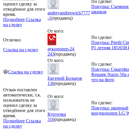
По сделке:
оценил сделку за
Покупка: Съемник
отведённое для этого
шкивов
andreyandreewich7777
время.
-1
(продавец)
Подробнее
.
Ссылка
на сделку
От кого:
По сделке:
Отлично
Покупка: Pirelli Cin
P1 летняя 185/65R
аукционер-24
Ссылка на сделку
243
(продавец)
От кого:
По сделке:
Покупка: Смартфо
😄
Ссылка на сделку
Rename Narzo 50a 
Евгений Больнов
что на фото
136
(продавец)
Отзыв поставлен
автоматически, т.к.
От кого:
пользователь не
По сделке:
оценил сделку за
Покупка: оконный
отведённое для этого
кондиционер LG 
Курточка
время.
316
(продавец)
Подробнее
.
Ссылка
на сделку