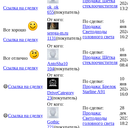
Продажа: Щётка
202
стеклоочистителя
ok_ok
Ссылка на сделку
13:2
655
(покупатель)
От кого:
По сделке:
16
Продажа:
янв
Все хорошо
Светодиоды
202
serega-m.ru
головного света
16:2
1131
(покупатель)
Ссылка на сделку
От кого:
16
По сделке:
янв
Продажа: Щётка
Все отлично
202
стеклоочистителя
AntoSha10
08:4
Ссылка на сделку
104
(покупатель)
От кого:
10
По сделке:
янв
😄
Ссылка на сделку
Продажа: Брелок
202
Starline A91
DriveCategory
16:0
23
(покупатель)
От кого:
По сделке:
28
Продажа:
дек
😄
Ссылка на сделку
Светодиоды
202
Gothic
головного света
18:2
221
(покупатель)