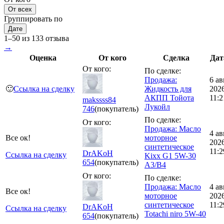
От всех
Группировать по
Дате
1–50 из 133 отзыва
→
Оценка
От кого
Сделка
Дат
От кого:
По сделке:
Продажа:
6 ав
🙂
Ссылка на сделку
Жидкость для
202
АКПП Тойота
11:2
makssss84
Лукойл
746
(покупатель)
По сделке:
От кого:
Продажа: Масло
4 ав
Все ок!
моторное
202
синтетическое
11:2
DrAKoH
Ссылка на сделку
Kixx G1 5W-30
654
(покупатель)
A3/B4
От кого:
По сделке:
Продажа: Масло
4 ав
Все ок!
моторное
202
синтетическое
11:2
DrAKoH
Ссылка на сделку
Totachi niro 5W-40
654
(покупатель)