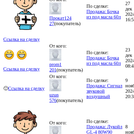
27
По сделке:
дек
Продажа: Бочка
202
из под масла 60л
Прокат124
16:5
27
(покупатель)
Ссылка на сделку
От кого:
23
По сделке:
дек
Продажа: Бочка
202
из под масла 60л
prom1
08:4
Ссылка на сделку
201
(покупатель)
От кого:
По сделке:
9
Продажа: Сигнал
ноя
🙂
Ссылка на сделку
звуковой
202
uzun
воздушный
20:3
576
(покупатель)
По сделке:
От кого:
Продажа: Лукойл
8
GL-4 80W90
ноя