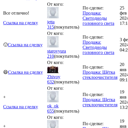
От кого:
По сделке:
25
Все отлично!
Продажа:
фев
Светодиоды
202
jetta
Ссылка на сделку
головного света
17:1
315
(покупатель)
От кого:
По сделке:
3 ф
Продажа:
🙂
Ссылка на сделку
202
Светодиоды
04:2
starovyura
головного света
210
(покупатель)
От кого:
20
По сделке:
янв
😄
Ссылка на сделку
Продажа: Щётка
202
Zhivoy
стеклоочистителя
09:1
632
(покупатель)
От кого:
19
По сделке:
+
янв
Продажа: Щетка
202
стеклоочистителя
ok_ok
Ссылка на сделку
13:2
655
(покупатель)
От кого:
19
По сделке:
+
янв