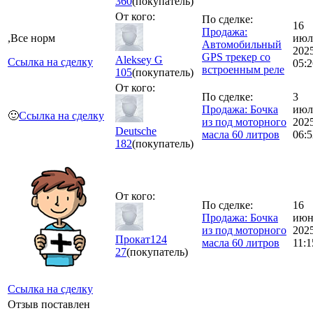
360
(покупатель)
От кого:
По сделке:
16
Продажа:
,Все норм
июл
Автомобильный
202
GPS трекер со
Aleksey G
Ссылка на сделку
05:2
встроенным реле
105
(покупатель)
От кого:
По сделке:
3
Продажа: Бочка
июл
🙂
Ссылка на сделку
из под моторного
202
Deutsche
масла 60 литров
06:5
182
(покупатель)
От кого:
По сделке:
16
Продажа: Бочка
июн
из под моторного
202
Прокат124
масла 60 литров
11:1
27
(покупатель)
Ссылка на сделку
Отзыв поставлен