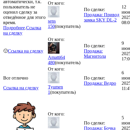
автоматически, т.к.
От кого:
пользователь не
12
По сделке:
оценил сделку за
июн
Продажа: Привод
отведённое для этого
202
замка SKY DL-2
sens
время.
08:0
150
(покупатель)
Подробнее
.
Ссылка
на сделку
От кого:
9
По сделке:
июн
🙂
Ссылка на сделку
Продажа:
202
Магнитола
Amatti64
17:0
480
(покупатель)
От кого:
6
Все отлично
По сделке:
июн
Продажа: Ведро
202
Tyumen
Ссылка на сделку
11:4
1
(покупатель)
От кого:
5
По сделке:
июн
Продажа: Бочка
202