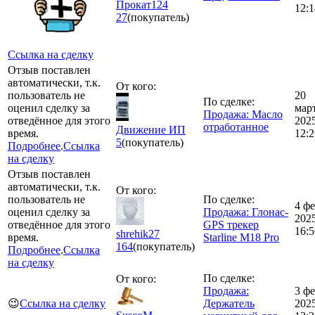
Прокат124
12:1
27
(покупатель)
Ссылка на сделку
Отзыв поставлен
автоматически, т.к.
От кого:
пользователь не
20
По сделке:
оценил сделку за
мар
Продажа: Масло
отведённое для этого
202
отработанное
Движение ИП
время.
12:2
5
(покупатель)
Подробнее
.
Ссылка
на сделку
Отзыв поставлен
автоматически, т.к.
От кого:
пользователь не
По сделке:
4 ф
оценил сделку за
Продажа: Глонас-
202
отведённое для этого
GPS трекер
16:5
shrehik27
время.
Starline M18 Pro
164
(покупатель)
Подробнее
.
Ссылка
на сделку
По сделке:
От кого:
Продажа:
3 ф
😉
Ссылка на сделку
Держатель
202