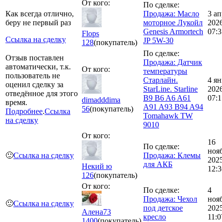
От кого:
По сделке:
Как всегда отлично,
Продажа: Масло
3 ап
беру не первый раз
моторное Лукойл
202
Genesis Armortech
07:3
Flops
Ссылка на сделку
JP 5W-30
128
(покупатель)
По сделке:
Отзыв поставлен
Продажа: Датчик
автоматически, т.к.
От кого:
температуры
пользователь не
Старлайн.
4 ян
оценил сделку за
StarLine. Starline
202
отведённое для этого
B9 B6 A6 A61
07:1
dimadddima
время.
A91 A93 B94 A94
56
(покупатель)
Подробнее
.
Ссылка
Tomahawk TW
на сделку
9010
От кого:
16
По сделке:
ноя
🙂
Ссылка на сделку
Продажа: Клемы
202
для АКБ
Некий ю
12:3
126
(покупатель)
От кого:
По сделке:
4
Продажа: Чехол
ноя
🙂
Ссылка на сделку
под детское
202
Алена73
кресло
11:0
1400
(покупатель)