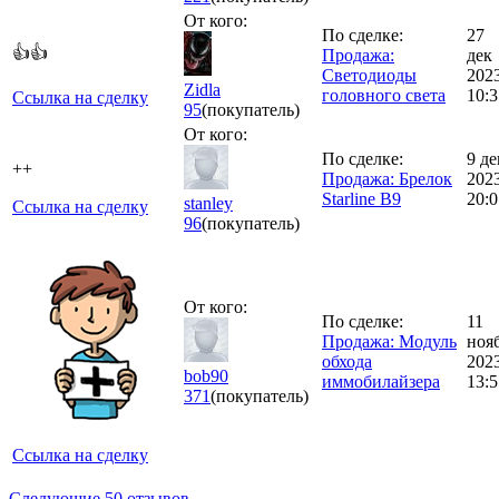
От кого:
По сделке:
27
👍👍
Продажа:
дек
Светодиоды
202
Zidla
головного света
10:3
Ссылка на сделку
95
(покупатель)
От кого:
По сделке:
9 де
++
Продажа: Брелок
202
Starline B9
20:0
stanley
Ссылка на сделку
96
(покупатель)
От кого:
По сделке:
11
Продажа: Модуль
ноя
обхода
202
bob90
иммобилайзера
13:5
371
(покупатель)
Ссылка на сделку
Следующие 50 отзывов →