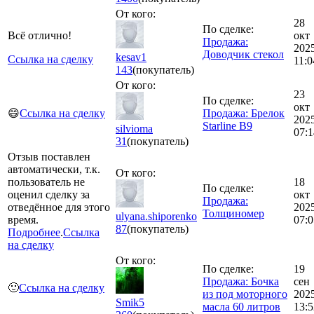
От кого:
28
По сделке:
Всё отлично!
окт
Продажа:
202
Доводчик стекол
kesav1
Ссылка на сделку
11:0
143
(покупатель)
От кого:
23
По сделке:
окт
😄
Ссылка на сделку
Продажа: Брелок
202
Starline B9
silvioma
07:1
31
(покупатель)
Отзыв поставлен
автоматически, т.к.
От кого:
пользователь не
18
По сделке:
оценил сделку за
окт
Продажа:
отведённое для этого
202
Толщиномер
ulyana.shiporenko
время.
07:0
87
(покупатель)
Подробнее
.
Ссылка
на сделку
От кого:
По сделке:
19
Продажа: Бочка
сен
🙂
Ссылка на сделку
из под моторного
202
Smik5
масла 60 литров
13:5