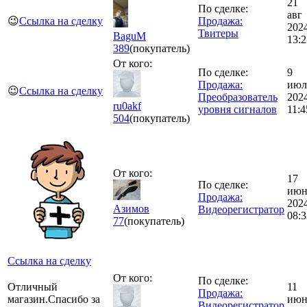
21
По сделке:
авг
😉
Ссылка на сделку
Продажа:
202
Твитеры
BaguM
13:2
389
(покупатель)
От кого:
По сделке:
9
Продажа:
июл
😉
Ссылка на сделку
Преобразователь
202
ru0akf
уровня сигналов
11:4
504
(покупатель)
От кого:
17
По сделке:
июн
Продажа:
202
Азимов
Видеорегистратор
08:3
77
(покупатель)
Ссылка на сделку
От кого:
По сделке:
Отличный
11
Продажа:
магазин.Спасибо за
июн
Видеорегистратор