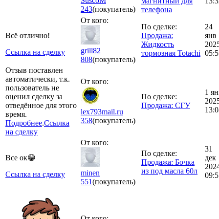
SuscoM
магнитный для
13:3
243
(покупатель)
телефона
От кого:
По сделке:
24
Всё отлично!
Продажа:
янв
Жидкость
202
grill82
Ссылка на сделку
тормозная Totachi
05:5
808
(покупатель)
Отзыв поставлен
автоматически, т.к.
От кого:
пользователь не
1 ян
оценил сделку за
По сделке:
202
отведённое для этого
Продажа: СГУ
13:0
lex793mail.ru
время.
358
(покупатель)
Подробнее
.
Ссылка
на сделку
От кого:
31
По сделке:
Все ок😁
дек
Продажа: Бочка
202
из под масла 60л
minen
Ссылка на сделку
09:5
551
(покупатель)
От кого: