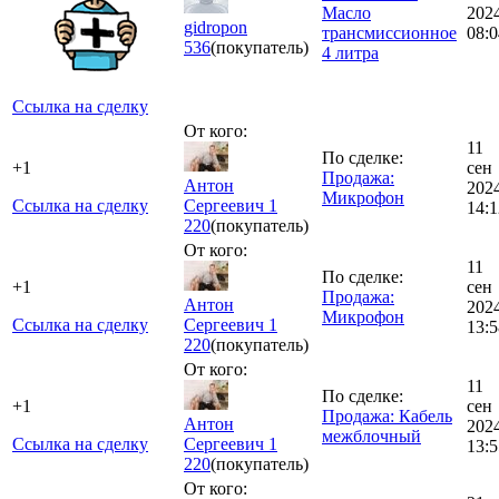
Масло
202
gidropon
трансмиссионное
08:0
536
(покупатель)
4 литра
Ссылка на сделку
От кого:
11
По сделке:
+1
сен
Продажа:
Антон
202
Микрофон
Ссылка на сделку
Сергеевич 1
14:1
220
(покупатель)
От кого:
11
По сделке:
+1
сен
Продажа:
Антон
202
Микрофон
Ссылка на сделку
Сергеевич 1
13:5
220
(покупатель)
От кого:
11
По сделке:
+1
сен
Продажа: Кабель
Антон
202
межблочный
Ссылка на сделку
Сергеевич 1
13:5
220
(покупатель)
От кого: