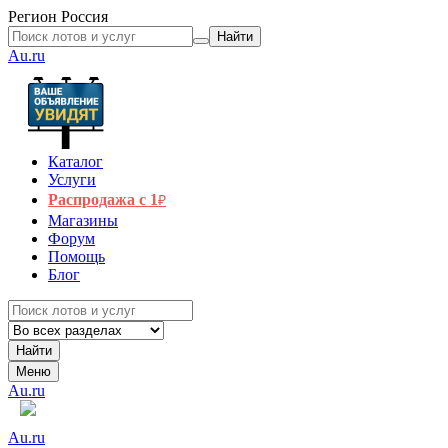
Регион
Россия
Найти
Au.ru
Каталог
Услуги
Распродажа с 1
₽
Магазины
Форум
Помощь
Блог
Найти
Меню
Au.ru
Au.ru