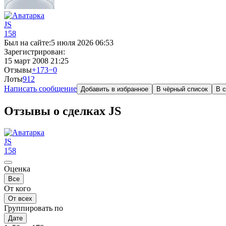
JS
158
Был на сайте:
5 июля 2026 06:53
Зарегистрирован:
15 март 2008 21:25
Отзывы
+173
−0
Лоты
9
12
Написать сообщение
Добавить в избранное
В чёрный список
В с
Отзывы о сделках JS
JS
158
Оценка
Все
От кого
От всех
Группировать по
Дате