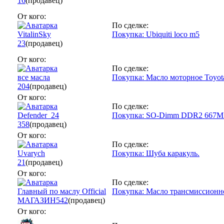
16
(продавец)
От кого:
По сделке:
VitalinSky
Покупка: Ubiquiti loco m5
23
(продавец)
От кого:
По сделке:
все масла
Покупка: Масло моторное Toyota
204
(продавец)
От кого:
По сделке:
Defender_24
Покупка: SO-Dimm DDR2 667M
358
(продавец)
От кого:
По сделке:
Uvarych
Покупка: Шуба каракуль.
21
(продавец)
От кого:
По сделке:
Главный по маслу Official
Покупка: Масло трансмиссионно
МАГАЗИН
542
(продавец)
От кого: