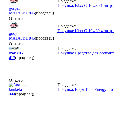
По сделке:
Покупка: Kixx G 10w30 1 литра
gospel
МАГАЗИН
845
(продавец)
От кого:
По сделке:
Покупка: Kixx G 10w30 4 литра
gospel
МАГАЗИН
845
(продавец)
От кого:
По сделке:
malex05
Покупка: Средство для бесконта
413
(продавец)
От кого:
По сделке:
kunkela
Покупка: Корм Tetra Energy Pro -
444
(продавец)