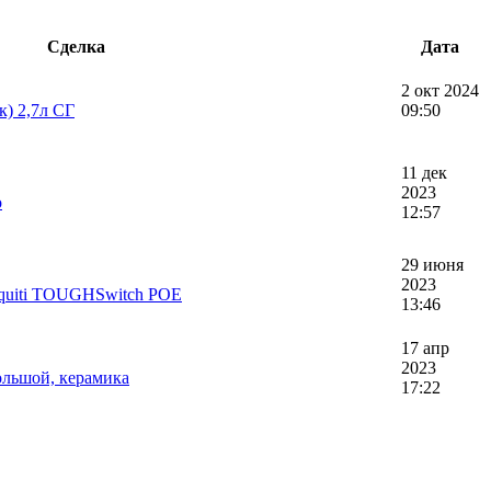
Сделка
Дата
2 окт 2024
к) 2,7л СГ
09:50
11 дек
2023
o
12:57
29 июня
2023
iquiti TOUGHSwitch POE
13:46
17 апр
2023
ольшой, керамика
17:22