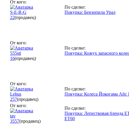
От кого:
По сделке:
S-E-R-G
Покупка: Бензопила Урал
22
(продавец)
От кого:
По сделке:
555sti
Покупка: Кожух запасного коле
16
(продавец)
От кого:
По сделке:
Lehus
Покупка: Колеса Йокогама Айс 
257
(продавец)
От кого:
По сделке:
Покупка: Лепестковая бленда ET-
tav
ET60
3557
(продавец)