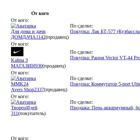
От кого
От кого:
По сделке:
Для дома и дачи
Покупка: Лак БТ-577 (Кузбассла
ДОМДАЧА
1142
(продавец)
От кого:
По сделке:
Покупка: Рация Vector VT-44 Pr
Kalina 3
МАГАЗИН
930
(продавец)
От кого:
По сделке:
MMK24
Покупка: Коммутатор 5-port Ub
Avers Shop
2337
(продавец)
От кого:
По сделке:
ТворецИдей
Продажа: Пень аквариумный, б
311
(покупатель)
От кого: