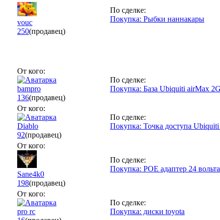
По сделке:
Покупка: Рыбки наннакары
vouc
250
(продавец)
От кого:
По сделке:
bampro
Покупка: База Ubiquiti airMax 
136
(продавец)
От кого:
По сделке:
Diablo
Покупка: Точка доступа Ubiquiti
92
(продавец)
От кого:
По сделке:
Покупка: POE адаптер 24 вольта t
Sane4k0
198
(продавец)
От кого:
По сделке:
pro rc
Покупка: диски toyota