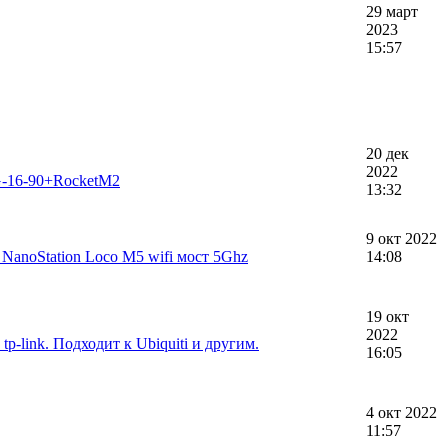
29 март
2023
15:57
20 дек
2022
2G-16-90+RocketM2
13:32
9 окт 2022
 NanoStation Loco M5 wifi мост 5Ghz
14:08
19 окт
2022
p-link. Подходит к Ubiquiti и другим.
16:05
4 окт 2022
11:57